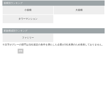
規模別ランキング
小規模
大規模
タワーマンション
家族構成別ランキング
ファミリー
※文字がグレーの部門は当社規定の条件を満たした企業が2社未満のため発表しておりません。
PR