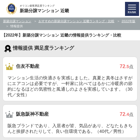
オリコン顧客満足度ランキング
新築分譲マンション 近畿
新築分譲マンション
おすすめの新築分譲マンション 近畿ランキング・比較
2022年版
情報提供
【2022年】新築分譲マンション 近畿の情報提供ランキング・比較
情報提供 満足度ランキング
住友不動産
72
.5
点
マンション生活の快適さを実感しました。真夏と真冬はさすが
にエアコンは必要ですが、一軒家に比べてはるかに冷暖房の節
約になるほどの気密性と風通しのよさを実感しています。（30
代／女性）
阪急阪神不動産
72
.4
点
阪急ブランドであり、入居者が皆、気品があり、どなたもきち
んと挨拶されたりして、良い住環境である。（40代／男性）