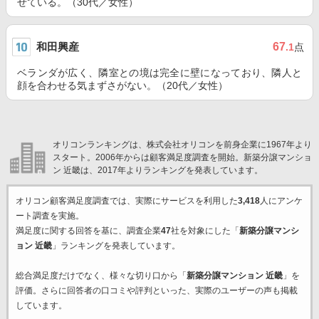
せている。（30代／女性）
和田興産
67
.1
点
ベランダが広く、隣室との境は完全に壁になっており、隣人と
顔を合わせる気まずさがない。（20代／女性）
オリコンランキングは、株式会社オリコンを前身企業に1967年より
スタート。2006年からは顧客満足度調査を開始。新築分譲マンショ
ン 近畿は、2017年よりランキングを発表しています。
オリコン顧客満足度調査では、実際にサービスを利用した
3,418
人にアンケ
ート調査を実施。
満足度に関する回答を基に、調査企業
47
社を対象にした「
新築分譲マンシ
ョン 近畿
」ランキングを発表しています。
総合満足度だけでなく、様々な切り口から「
新築分譲マンション 近畿
」を
評価。さらに回答者の口コミや評判といった、実際のユーザーの声も掲載
しています。