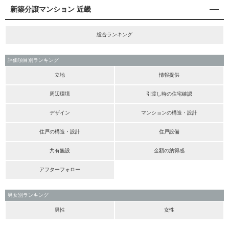
新築分譲マンション 近畿
総合ランキング
評価項目別ランキング
立地
情報提供
周辺環境
引渡し時の住宅確認
デザイン
マンションの構造・設計
住戸の構造・設計
住戸設備
共有施設
金額の納得感
アフターフォロー
男女別ランキング
男性
女性