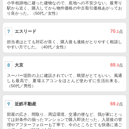
小学校跡地に建った建物なので、底地への不安少ない。最寄り
駅から近く、購入してから物件価格の中古取引価格あがってお
り良かった。（50代／女性）
エスリード
70
.1
点
担当者はとても対応が良く、購入後も連絡がとりやすく相談し
やすい方でした。（40代／女性）
大京
69
.3
点
スーパー堤防の上に建設されていて、眺望がとてもいい。風通
しも最高で、夏場エアコンをほとんど使わずに生活出来る。
（50代／男性）
近鉄不動産
69
.2
点
部屋の広さ、間取り、周辺環境、交通の便など、我が家にとっ
ては好条件の揃ったマンションで購入即決だった。入居後の管
理やアフターフォローも丁寧で、今のところとても快適に過ご