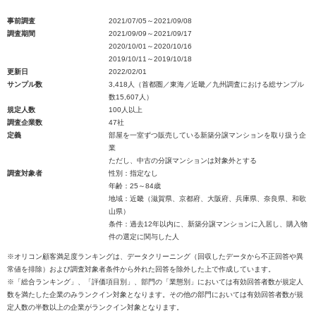
事前調査
2021/07/05～2021/09/08
調査期間
2021/09/09～2021/09/17
2020/10/01～2020/10/16
2019/10/11～2019/10/18
更新日
2022/02/01
サンプル数
3,418人（首都圏／東海／近畿／九州調査における総サンプル
数15,607人）
規定人数
100人以上
調査企業数
47社
定義
部屋を一室ずつ販売している新築分譲マンションを取り扱う企
業
ただし、中古の分譲マンションは対象外とする
調査対象者
性別：指定なし
年齢：25～84歳
地域：近畿（滋賀県、京都府、大阪府、兵庫県、奈良県、和歌
山県）
条件：過去12年以内に、新築分譲マンションに入居し、購入物
件の選定に関与した人
※オリコン顧客満足度ランキングは、データクリーニング（回収したデータから不正回答や異
常値を排除）および調査対象者条件から外れた回答を除外した上で作成しています。
※「総合ランキング」、「評価項目別」、部門の「業態別」においては有効回答者数が規定人
数を満たした企業のみランクイン対象となります。その他の部門においては有効回答者数が規
定人数の半数以上の企業がランクイン対象となります。