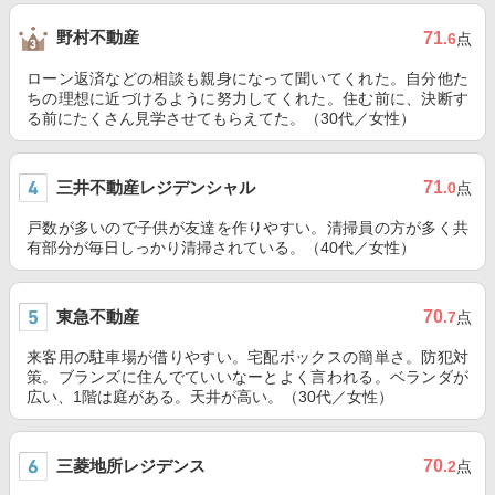
野村不動産
71
.6
点
ローン返済などの相談も親身になって聞いてくれた。自分他た
ちの理想に近づけるように努力してくれた。住む前に、決断す
る前にたくさん見学させてもらえてた。（30代／女性）
三井不動産レジデンシャル
71
.0
点
戸数が多いので子供が友達を作りやすい。清掃員の方が多く共
有部分が毎日しっかり清掃されている。（40代／女性）
東急不動産
70
.7
点
来客用の駐車場が借りやすい。宅配ボックスの簡単さ。防犯対
策。ブランズに住んでていいなーとよく言われる。ベランダが
広い、1階は庭がある。天井が高い。（30代／女性）
三菱地所レジデンス
70
.2
点