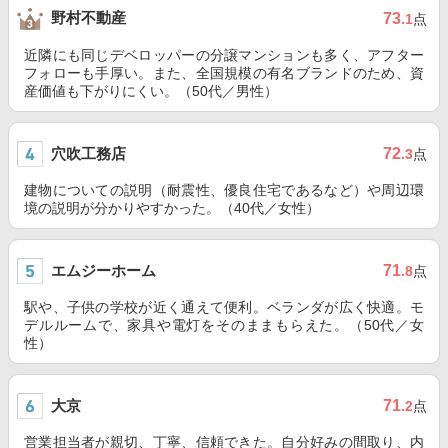
野村不動産
73
.1
点
近隣にも同じデベロッパーの分譲マンションも多く、アフター
フォローも手厚い。また、全国規模の有名ブランドのため、資
産価値も下がりにくい。（50代／男性）
穴吹工務店
72
.3
点
建物についての説明（耐震性、優良住宅であるなど）や周辺環
境の説明が分かりやすかった。（40代／女性）
エムジーホーム
71
.8
点
駅や、子供の学校が近く通えて便利。ベランダが広く快適。モ
デルルームで、家具や電灯をそのままもらえた。（50代／女
性）
大京
71
.2
点
営業担当者が親切、丁寧、信頼できた。自分好みの間取り、内