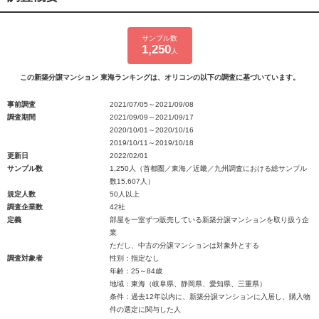
サンプル数
1,250
人
この新築分譲マンション 東海ランキングは、オリコンの以下の調査に基づいています。
事前調査
2021/07/05～2021/09/08
調査期間
2021/09/09～2021/09/17
2020/10/01～2020/10/16
2019/10/11～2019/10/18
更新日
2022/02/01
サンプル数
1,250人（首都圏／東海／近畿／九州調査における総サンプル
数15,607人）
規定人数
50人以上
調査企業数
42社
定義
部屋を一室ずつ販売している新築分譲マンションを取り扱う企
業
ただし、中古の分譲マンションは対象外とする
調査対象者
性別：指定なし
年齢：25～84歳
地域：東海（岐阜県、静岡県、愛知県、三重県）
条件：過去12年以内に、新築分譲マンションに入居し、購入物
件の選定に関与した人