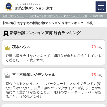
オリコン顧客満足度ランキング
新築分譲マンション 東海
新築分譲マンション
おすすめの新築分譲マンション 東海ランキング・比較
2022年版
【2022年】おすすめの新築分譲マンション 東海ランキング・比較
新築分譲マンション 東海 総合ランキング
積水ハウス
79
.3
点
戸建も扱う会社なだけあって、間取りが非常に考えられている
と感じた。（50代／女性）
三井不動産レジデンシャル
75
.6
点
都心であるということ、「パークコート」というブランド力(変
な住民がいない)、共用に無料のレンタサイクルがあることや各
階にゴミ置き場があることと、無料のウォーターサーバーがあ
ること。（40代／女性）