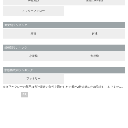
共有施設
金額の納得感
アフターフォロー
男女別ランキング
男性
女性
規模別ランキング
小規模
大規模
家族構成別ランキング
ファミリー
※文字がグレーの部門は当社規定の条件を満たした企業が2社未満のため発表しておりません。
PR