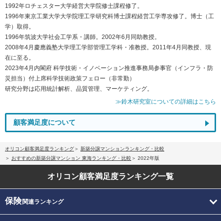
1992年ロチェスター大学経営大学院修士課程修了。
1996年東京工業大学大学院理工学研究科博士課程経営工学専攻修了。博士（工
学）取得。
1996年筑波大学社会工学系・講師。2002年6月同助教授。
2008年4月慶應義塾大学理工学部管理工学科・准教授。2011年4月同教授、現
在に至る。
2023年4月内閣府 科学技術・イノベーション推進事務局参事官（インフラ・防
災担当）付上席科学技術政策フェロー（非常勤）
研究分野は応用統計解析、品質管理、マーケティング。
≫鈴木研究室についての詳細はこちら
顧客満足度について
オリコン顧客満足度ランキング
新築分譲マンションランキング・比較
おすすめの新築分譲マンション 東海ランキング・比較
2022年版
オリコン顧客満足度
ランキング一覧
保険
関連ランキング