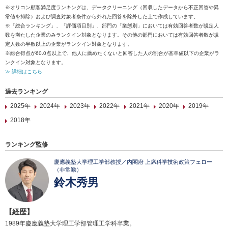
※オリコン顧客満足度ランキングは、データクリーニング（回収したデータから不正回答や異
常値を排除）および調査対象者条件から外れた回答を除外した上で作成しています。
※「総合ランキング」、「評価項目別」、部門の「業態別」においては有効回答者数が規定人
数を満たした企業のみランクイン対象となります。その他の部門においては有効回答者数が規
定人数の半数以上の企業がランクイン対象となります。
※総合得点が60.0点以上で、他人に薦めたくないと回答した人の割合が基準値以下の企業がラ
ンクイン対象となります。
≫ 詳細はこちら
過去ランキング
2025年
2024年
2023年
2022年
2021年
2020年
2019年
2018年
ランキング監修
慶應義塾大学理工学部教授／内閣府 上席科学技術政策フェロー
（非常勤）
鈴木秀男
【経歴】
1989年慶應義塾大学理工学部管理工学科卒業。