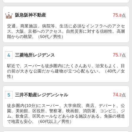
阪急阪神不動産
75
.8
点
交通、商業施設、病院等、生活に必須なインフラへのアクセ
ス。大阪、京都へのアクセス。自然災害に対する信頼性。高層
階からの眺望。（50代／男性）
三菱地所レジデンス
75
.7
点
駅近で、スーパーも徒歩圏内にたくさんあり、治安もよく、目
の前が大きな公園だから建物が立つ心配もない。（40代／女
性）
三井不動産レジデンシャル
74
.2
点
徒歩圏内(10分)にスーパー、大学病院、商店、デパート、公
園、美術館、区役所、警察署、映画館、消防署、コンビニ、ジ
ム、飲食店、区民ホールなどあらゆる施設がある。免振の構造
で地震も安心。（60代以上／男性）