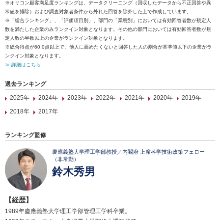
※オリコン顧客満足度ランキングは、データクリーニング（回収したデータから不正回答や異
常値を排除）および調査対象者条件から外れた回答を除外した上で作成しています。
※「総合ランキング」、「評価項目別」、部門の「業態別」においては有効回答者数が規定人
数を満たした企業のみランクイン対象となります。その他の部門においては有効回答者数が規
定人数の半数以上の企業がランクイン対象となります。
※総合得点が60.0点以上で、他人に薦めたくないと回答した人の割合が基準値以下の企業がラ
ンクイン対象となります。
≫ 詳細はこちら
過去ランキング
2025年
2024年
2023年
2022年
2021年
2020年
2019年
2018年
2017年
ランキング監修
慶應義塾大学理工学部教授／内閣府 上席科学技術政策フェロー
（非常勤）
鈴木秀男
【経歴】
1989年慶應義塾大学理工学部管理工学科卒業。