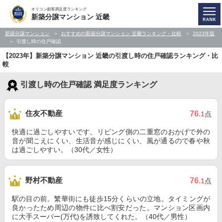
オリコン顧客満足度ランキング
新築分譲マンション 近畿
新築分譲マンション
おすすめの新築分譲マンション 近畿ランキング・比較
2023年版
引渡し時の住戸確認
【2023年】新築分譲マンション 近畿の引渡し時の住戸確認ランキング・比
較
引渡し時の住戸確認 満足度ランキング
住友不動産
76
.1
点
快適に過ごしやすいです。リビング側の二重窓のおかげで外の
音が聞こえにくい、生活音が感じにくい、風が通るので春や秋
は過ごしやすい。（30代／女性）
野村不動産
76
.1
点
駅の目の前。繁華街にも徒歩15分くらいの立地。タイミングが
良かったため周辺の物件に比べ割安だった。マンション区画内
に大手スーパー(万代)を誘致してくれた。（40代／男性）