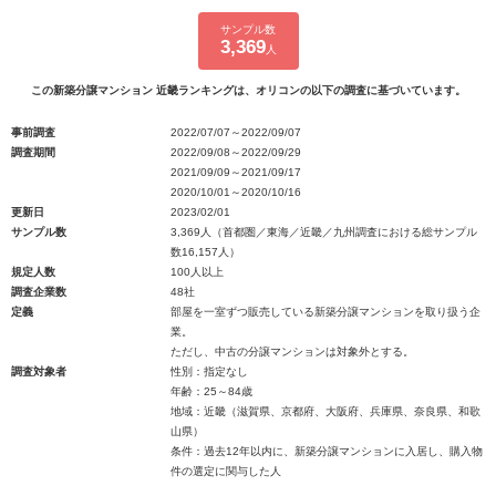
サンプル数
3,369
人
この新築分譲マンション 近畿ランキングは、オリコンの以下の調査に基づいています。
事前調査
2022/07/07～2022/09/07
調査期間
2022/09/08～2022/09/29
2021/09/09～2021/09/17
2020/10/01～2020/10/16
更新日
2023/02/01
サンプル数
3,369人（首都圏／東海／近畿／九州調査における総サンプル
数16,157人）
規定人数
100人以上
調査企業数
48社
定義
部屋を一室ずつ販売している新築分譲マンションを取り扱う企
業。
ただし、中古の分譲マンションは対象外とする。
調査対象者
性別：指定なし
年齢：25～84歳
地域：近畿（滋賀県、京都府、大阪府、兵庫県、奈良県、和歌
山県）
条件：過去12年以内に、新築分譲マンションに入居し、購入物
件の選定に関与した人