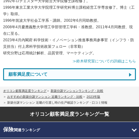
1992年ロチェスター大学経営大学院修士課程修了。
1996年東京工業大学大学院理工学研究科博士課程経営工学専攻修了。博士（工
学）取得。
1996年筑波大学社会工学系・講師。2002年6月同助教授。
2008年4月慶應義塾大学理工学部管理工学科・准教授。2011年4月同教授、現
在に至る。
2023年4月内閣府 科学技術・イノベーション推進事務局参事官（インフラ・防
災担当）付上席科学技術政策フェロー（非常勤）
研究分野は応用統計解析、品質管理、マーケティング。
≫鈴木研究室についての詳細はこちら
顧客満足度について
オリコン顧客満足度ランキング
新築分譲マンションランキング・比較
おすすめの新築分譲マンション 近畿ランキング・比較
2023年版
新築分譲マンション 近畿の引渡し時の住戸確認ランキング・口コミ情報
オリコン顧客満足度
ランキング一覧
保険
関連ランキング