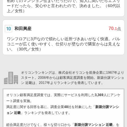
初めてのマンション住まいだったので、知人に聞いたらエスリ
ードだったら、安心やと言われたので、決めました。（60代以
上／女性）
和田興産
70
.1
点
ワンフロアに3戸なので煩わしい近所づきあいがなく快適。バル
コニーが広く使いやすく、仕切りが壁なので隣室からは見えな
い。（30代／女性）
オリコンランキングは、株式会社オリコンを前身企業に1967年より
スタート。2006年からは顧客満足度調査を開始。新築分譲マンショ
ン 近畿は、2017年よりランキングを発表しています。
オリコン顧客満足度調査では、実際にサービスを利用した
3,369
人にアンケ
ート調査を実施。
満足度に関する回答を基に、調査企業
48
社を対象にした「
新築分譲マンシ
ョン 近畿
」ランキングを発表しています。
総合満足度だけでなく、様々な切り口から「
新築分譲マンション 近畿
」を