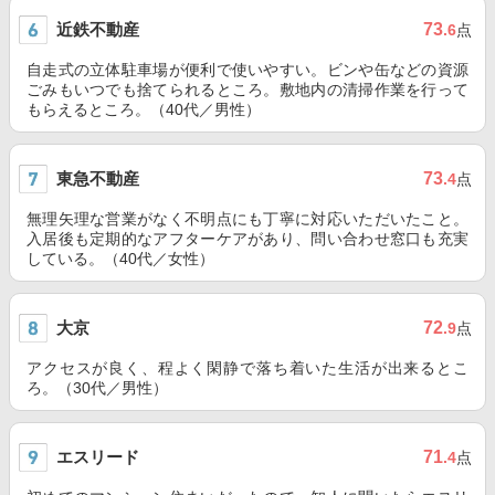
近鉄不動産
73
.6
点
自走式の立体駐車場が便利で使いやすい。ビンや缶などの資源
ごみもいつでも捨てられるところ。敷地内の清掃作業を行って
もらえるところ。（40代／男性）
東急不動産
73
.4
点
無理矢理な営業がなく不明点にも丁寧に対応いただいたこと。
入居後も定期的なアフターケアがあり、問い合わせ窓口も充実
している。（40代／女性）
大京
72
.9
点
アクセスが良く、程よく閑静で落ち着いた生活が出来るとこ
ろ。（30代／男性）
エスリード
71
.4
点