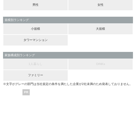
男性
女性
規模別ランキング
小規模
大規模
タワーマンション
家族構成別ランキング
1人暮らし
DINKs
ファミリー
※文字がグレーの部門は当社規定の条件を満たした企業が2社未満のため発表しておりません。
PR