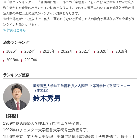
※「総合ランキング」、「評価項目別」、部門の「業態別」においては有効回答者数が規定人
数を満たした企業のみランクイン対象となります。その他の部門においては有効回答者数が規
定人数の半数以上の企業がランクイン対象となります。
※総合得点が60.0点以上で、他人に薦めたくないと回答した人の割合が基準値以下の企業がラ
ンクイン対象となります。
≫ 詳細はこちら
過去ランキング
2025年
2024年
2023年
2022年
2021年
2020年
2019年
2018年
2017年
ランキング監修
慶應義塾大学理工学部教授／内閣府 上席科学技術政策フェロー
（非常勤）
鈴木秀男
【経歴】
1989年慶應義塾大学理工学部管理工学科卒業。
1992年ロチェスター大学経営大学院修士課程修了。
1996年東京工業大学大学院理工学研究科博士課程経営工学専攻修了。博士（工