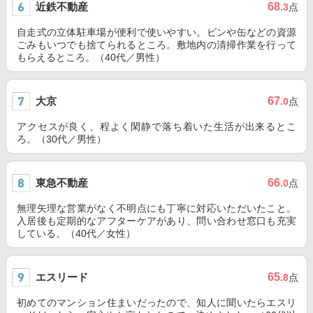
近鉄不動産
68
.3
点
自走式の立体駐車場が便利で使いやすい。ビンや缶などの資源
ごみもいつでも捨てられるところ。敷地内の清掃作業を行って
もらえるところ。（40代／男性）
大京
67
.0
点
アクセスが良く、程よく閑静で落ち着いた生活が出来るとこ
ろ。（30代／男性）
東急不動産
66
.0
点
無理矢理な営業がなく不明点にも丁寧に対応いただいたこと。
入居後も定期的なアフターケアがあり、問い合わせ窓口も充実
している。（40代／女性）
エスリード
65
.8
点
初めてのマンション住まいだったので、知人に聞いたらエスリ