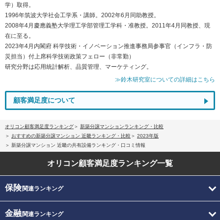
学）取得。
1996年筑波大学社会工学系・講師。2002年6月同助教授。
2008年4月慶應義塾大学理工学部管理工学科・准教授。2011年4月同教授、現
在に至る。
2023年4月内閣府 科学技術・イノベーション推進事務局参事官（インフラ・防
災担当）付上席科学技術政策フェロー（非常勤）
研究分野は応用統計解析、品質管理、マーケティング。
≫鈴木研究室についての詳細はこちら
顧客満足度について
オリコン顧客満足度ランキング
新築分譲マンションランキング・比較
おすすめの新築分譲マンション 近畿ランキング・比較
2023年版
新築分譲マンション 近畿の共有設備ランキング・口コミ情報
オリコン顧客満足度
ランキング一覧
保険
関連ランキング
金融
関連ランキング