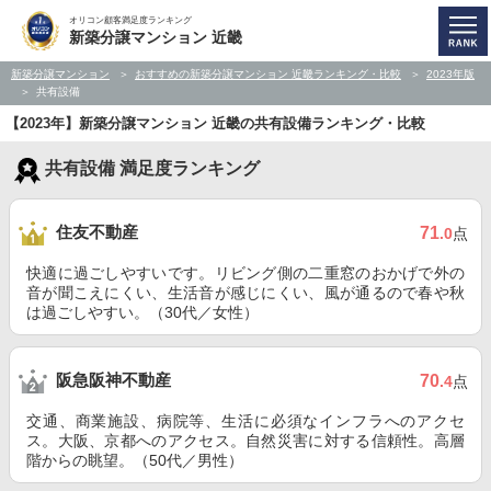
オリコン顧客満足度ランキング
新築分譲マンション 近畿
新築分譲マンション
おすすめの新築分譲マンション 近畿ランキング・比較
2023年版
共有設備
【2023年】新築分譲マンション 近畿の共有設備ランキング・比較
共有設備 満足度ランキング
住友不動産
71
.0
点
快適に過ごしやすいです。リビング側の二重窓のおかげで外の
音が聞こえにくい、生活音が感じにくい、風が通るので春や秋
は過ごしやすい。（30代／女性）
阪急阪神不動産
70
.4
点
交通、商業施設、病院等、生活に必須なインフラへのアクセ
ス。大阪、京都へのアクセス。自然災害に対する信頼性。高層
階からの眺望。（50代／男性）