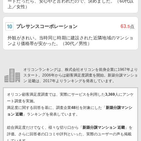
ードだったら、安心やと言われたので、決めました。（60代以
上／女性）
プレサンスコーポレーション
63
.5
点
外観がきれい。当時同じ時期に建設された近隣地域のマンショ
ンより価格帯が安かった。（30代／男性）
オリコンランキングは、株式会社オリコンを前身企業に1967年より
スタート。2006年からは顧客満足度調査を開始。新築分譲マンショ
ン 近畿は、2017年よりランキングを発表しています。
オリコン顧客満足度調査では、実際にサービスを利用した
3,369
人にアンケ
ート調査を実施。
満足度に関する回答を基に、調査企業
48
社を対象にした「
新築分譲マンシ
ョン 近畿
」ランキングを発表しています。
総合満足度だけでなく、様々な切り口から「
新築分譲マンション 近畿
」を
評価。さらに回答者の口コミや評判といった、実際のユーザーの声も掲載
しています。