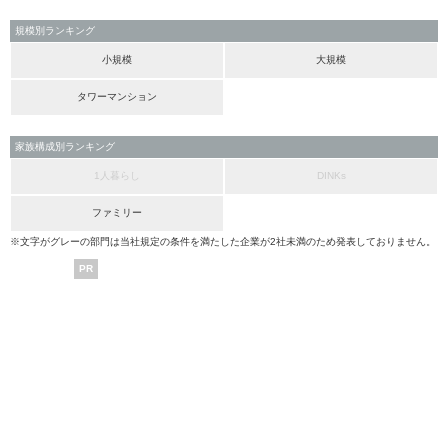
規模別ランキング
小規模
大規模
タワーマンション
家族構成別ランキング
1人暮らし
DINKs
ファミリー
※文字がグレーの部門は当社規定の条件を満たした企業が2社未満のため発表しておりません。
PR