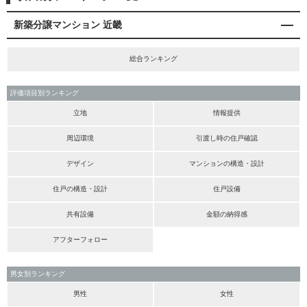
新築分譲マンション 近畿
総合ランキング
評価項目別ランキング
立地
情報提供
周辺環境
引渡し時の住戸確認
デザイン
マンションの構造・設計
住戸の構造・設計
住戸設備
共有設備
金額の納得感
アフターフォロー
男女別ランキング
男性
女性