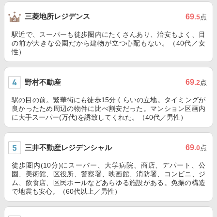
三菱地所レジデンス
69
.5
点
駅近で、スーパーも徒歩圏内にたくさんあり、治安もよく、目
の前が大きな公園だから建物が立つ心配もない。（40代／女
性）
野村不動産
69
.2
点
駅の目の前。繁華街にも徒歩15分くらいの立地。タイミングが
良かったため周辺の物件に比べ割安だった。マンション区画内
に大手スーパー(万代)を誘致してくれた。（40代／男性）
三井不動産レジデンシャル
69
.0
点
徒歩圏内(10分)にスーパー、大学病院、商店、デパート、公
園、美術館、区役所、警察署、映画館、消防署、コンビニ、ジ
ム、飲食店、区民ホールなどあらゆる施設がある。免振の構造
で地震も安心。（60代以上／男性）