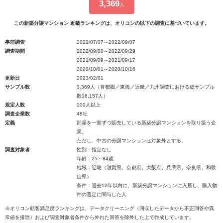
3,369
人
この新築分譲マンション 近畿ランキングは、オリコンの以下の調査に基づいています。
事前調査
2022/07/07～2022/09/07
調査期間
2022/09/08～2022/09/29
2021/09/09～2021/09/17
2020/10/01～2020/10/16
更新日
2023/02/01
サンプル数
3,369人（首都圏／東海／近畿／九州調査における総サンプル
数16,157人）
規定人数
100人以上
調査企業数
48社
定義
部屋を一室ずつ販売している新築分譲マンションを取り扱う企
業。
ただし、中古の分譲マンションは対象外とする。
調査対象者
性別：指定なし
年齢：25～84歳
地域：近畿（滋賀県、京都府、大阪府、兵庫県、奈良県、和歌
山県）
条件：過去12年以内に、新築分譲マンションに入居し、購入物
件の選定に関与した人
※オリコン顧客満足度ランキングは、データクリーニング（回収したデータから不正回答や異
常値を排除）および調査対象者条件から外れた回答を除外した上で作成しています。