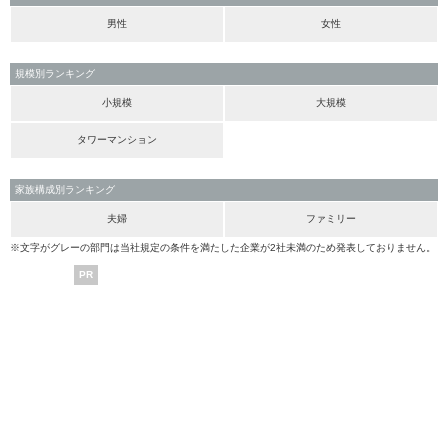
男性
女性
規模別ランキング
小規模
大規模
タワーマンション
家族構成別ランキング
夫婦
ファミリー
※文字がグレーの部門は当社規定の条件を満たした企業が2社未満のため発表しておりません。
PR