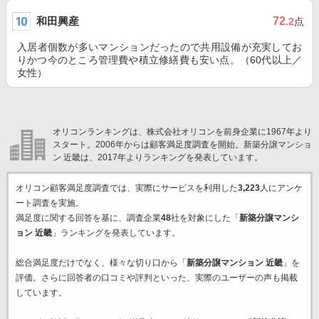
和田興産
72
.2
点
入居者個数が多いマンションだったので共用設備が充実してお
りかつ今のところ管理費や積立修繕費も安い点。（60代以上／
女性）
オリコンランキングは、株式会社オリコンを前身企業に1967年より
スタート。2006年からは顧客満足度調査を開始。新築分譲マンショ
ン 近畿は、2017年よりランキングを発表しています。
オリコン顧客満足度調査では、実際にサービスを利用した
3,223
人にアンケ
ート調査を実施。
満足度に関する回答を基に、調査企業
48
社を対象にした「
新築分譲マンシ
ョン 近畿
」ランキングを発表しています。
総合満足度だけでなく、様々な切り口から「
新築分譲マンション 近畿
」を
評価。さらに回答者の口コミや評判といった、実際のユーザーの声も掲載
しています。