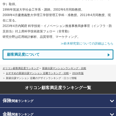
学）取得。
1996年筑波大学社会工学系・講師。2002年6月同助教授。
2008年4月慶應義塾大学理工学部管理工学科・准教授。2011年4月同教授、現
在に至る。
2023年4月内閣府 科学技術・イノベーション推進事務局参事官（インフラ・防
災担当）付上席科学技術政策フェロー（非常勤）
研究分野は応用統計解析、品質管理、マーケティング。
≫鈴木研究室についての詳細はこちら
顧客満足度について
オリコン顧客満足度ランキング
新築分譲マンションランキング・比較
おすすめの新築分譲マンション 近畿ランキング・比較
2024年版
新築分譲マンション 近畿のデザインランキング・口コミ情報
オリコン顧客満足度
ランキング一覧
保険
関連ランキング
金融
関連ランキング