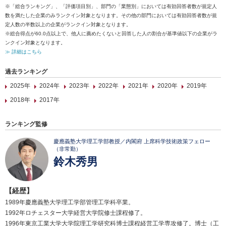
※「総合ランキング」、「評価項目別」、部門の「業態別」においては有効回答者数が規定人
数を満たした企業のみランクイン対象となります。その他の部門においては有効回答者数が規
定人数の半数以上の企業がランクイン対象となります。
※総合得点が60.0点以上で、他人に薦めたくないと回答した人の割合が基準値以下の企業がラ
ンクイン対象となります。
≫ 詳細はこちら
過去ランキング
2025年
2024年
2023年
2022年
2021年
2020年
2019年
2018年
2017年
ランキング監修
慶應義塾大学理工学部教授／内閣府 上席科学技術政策フェロー
（非常勤）
鈴木秀男
【経歴】
1989年慶應義塾大学理工学部管理工学科卒業。
1992年ロチェスター大学経営大学院修士課程修了。
1996年東京工業大学大学院理工学研究科博士課程経営工学専攻修了。博士（工