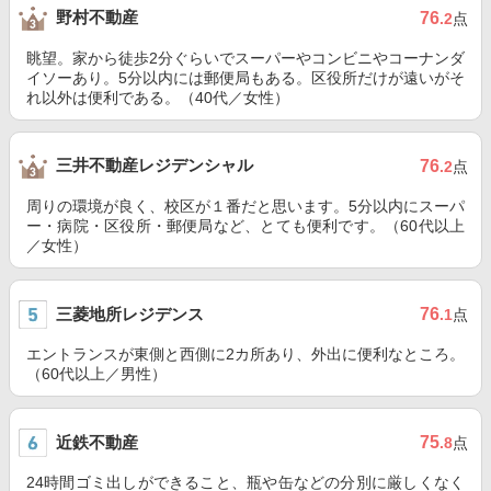
野村不動産
76
.2
点
眺望。家から徒歩2分ぐらいでスーパーやコンビニやコーナンダ
イソーあり。5分以内には郵便局もある。区役所だけが遠いがそ
れ以外は便利である。（40代／女性）
三井不動産レジデンシャル
76
.2
点
周りの環境が良く、校区が１番だと思います。5分以内にスーパ
ー・病院・区役所・郵便局など、とても便利です。（60代以上
／女性）
三菱地所レジデンス
76
.1
点
エントランスが東側と西側に2カ所あり、外出に便利なところ。
（60代以上／男性）
近鉄不動産
75
.8
点
24時間ゴミ出しができること、瓶や缶などの分別に厳しくなく