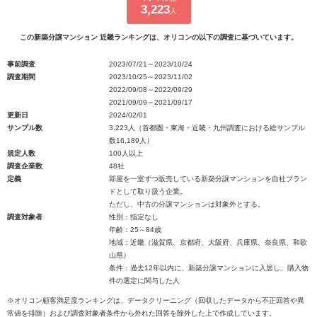
3,223
人
この新築分譲マンション 近畿ランキングは、オリコンの以下の調査に基づいています。
事前調査
2023/07/21～2023/10/24
調査期間
2023/10/25～2023/11/02
2022/09/08～2022/09/29
2021/09/09～2021/09/17
更新日
2024/02/01
サンプル数
3,223人（首都圏・東海・近畿・九州調査における総サンプル
数16,189人）
規定人数
100人以上
調査企業数
48社
定義
部屋を一室ずつ販売している新築分譲マンションを自社ブラン
ドとして取り扱う企業。
ただし、中古の分譲マンションは対象外とする。
調査対象者
性別：指定なし
年齢：25～84歳
地域：近畿（滋賀県、京都府、大阪府、兵庫県、奈良県、和歌
山県）
条件：過去12年以内に、新築分譲マンションに入居し、購入物
件の選定に関与した人
※オリコン顧客満足度ランキングは、データクリーニング（回収したデータから不正回答や異
常値を排除）および調査対象者条件から外れた回答を除外した上で作成しています。