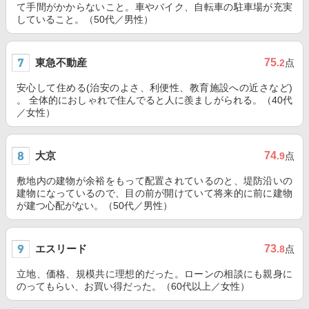
て手間がかからないこと。車やバイク、自転車の駐車場が充実
していること。（50代／男性）
東急不動産
75
.2
点
安心して住める(治安のよさ、利便性、教育施設への近さなど)
。 全体的におしゃれで住んでると人に羨ましがられる。（40代
／女性）
大京
74
.9
点
敷地内の建物が余裕をもって配置されているのと、堤防沿いの
建物になっているので、目の前が開けていて将来的に前に建物
が建つ心配がない。（50代／男性）
エスリード
73
.8
点
立地、価格、規模共に理想的だった。ローンの相談にも親身に
のってもらい、お買い得だった。（60代以上／女性）