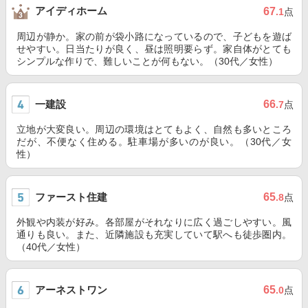
アイディホーム
67
.1
点
周辺が静か。家の前が袋小路になっているので、子どもを遊ば
せやすい。日当たりが良く、昼は照明要らず。家自体がとても
シンプルな作りで、難しいことが何もない。（30代／女性）
一建設
66
.7
点
立地が大変良い。周辺の環境はとてもよく、自然も多いところ
だが、不便なく住める。駐車場が多いのが良い。（30代／女
性）
ファースト住建
65
.8
点
外観や内装が好み。各部屋がそれなりに広く過ごしやすい。風
通りも良い。また、近隣施設も充実していて駅へも徒歩圏内。
（40代／女性）
アーネストワン
65
.0
点