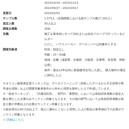
2023/10/19～2023/11/13
2022/09/27～2022/10/17
更新日
2025/02/03
サンプル数
1,575人（全国調査における総サンプル数17,281人）
規定人数
50人以上
調査企業数
30社
定義
施工を基本的にすべて自社または自社グループで行っているビ
ルダー
ただし、ハウスメーカー、デベロッパーは対象外とする
調査対象者
性別：指定なし
年齢：25～84歳
地域：近畿（滋賀県、京都府、大阪府、兵庫県、奈良県、和歌
山県）
条件：過去12年以内に新築建売住宅に入居し、購入物件の選定
に関与した人
※オリコン顧客満足度ランキングは、データクリーニング（回収したデータから不正回答や異
常値を排除）および調査対象者条件から外れた回答を除外した上で作成しています。
※「総合ランキング」、「評価項目別」、部門の「業態別」においては有効回答者数が規定人
数を満たした企業のみランクイン対象となります。その他の部門においては有効回答者数が規
定人数の半数以上の企業がランクイン対象となります。
※総合得点が60.0点以上で、他人に薦めたくないと回答した人の割合が基準値以下の企業がラ
ンクイン対象となります。
≫ 詳細はこちら