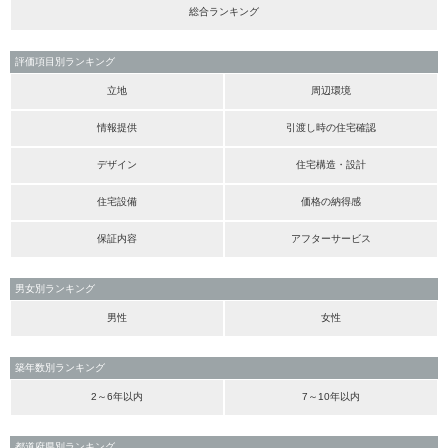
総合ランキング
評価項目別ランキング
立地
周辺環境
情報提供
引渡し時の住宅確認
デザイン
住宅構造・設計
住宅設備
価格の納得感
保証内容
アフターサービス
男女別ランキング
男性
女性
築年数別ランキング
2～6年以内
7～10年以内
都道府県別ランキング