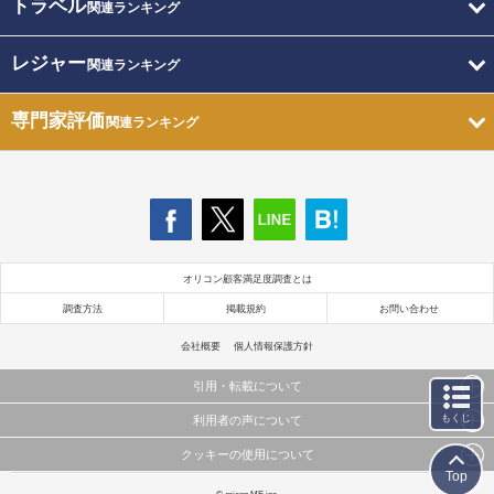
トラベル
関連ランキング
レジャー
関連ランキング
専門家評価
関連ランキング
オリコン顧客満足度調査とは
調査方法
掲載規約
お問い合わせ
会社概要
個人情報保護方針
引用・転載について
もくじ
利用者の声について
当サイトで公開されている情報（文字、写真、イラスト、画像データ等）及びこれらの配置・
編集および構造などについての著作権は株式会社oricon MEに帰属しております。
クッキーの使用について
当サイトに掲載している内容はすべてサービスの利用者が提出された見解・感想です。
これらの情報を権利者の許可なく無断転載・複製などの二次利用を行うことは固く禁じており
Top
弊社が内容について正確性を含め一切保証するものではありません。
ます。
このサイトでは Cookie を使用して、ユーザーに合わせたコンテンツや広告の表示、ソーシャル