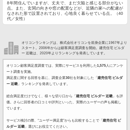
8年間住んでいますが、丈夫で、まだ欠陥と感じる部分がない
点。また、玄関の向きや窓の配置などが、近隣の家への配慮が
なされた形で設置されており、心地良く暮らせている点。（40
代／女性）
オリコンランキングは、株式会社オリコンを前身企業に1967年より
スタート。2006年からは顧客満足度調査を開始。建売住宅 ビルダ
ー 近畿は、2020年よりランキングを発表しています。
オリコン顧客満足度調査では、実際にサービスを利用した
1,575
人にアンケ
ート調査を実施。
満足度に関する回答を基に、調査企業
30
社を対象にした「
建売住宅 ビルダ
ー 近畿
」ランキングを発表しています。
総合満足度だけでなく、様々な切り口から「
建売住宅 ビルダー 近畿
」を評
価。さらに回答者の口コミや評判といった、実際のユーザーの声も掲載し
ています。
サービス検討の際、“ユーザー満足度”からも比較することで「
建売住宅 ビ
ルダー 近畿
」選びにお役立てください。