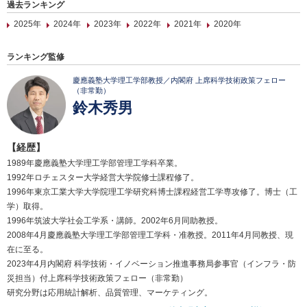
過去ランキング
2025年
2024年
2023年
2022年
2021年
2020年
ランキング監修
慶應義塾大学理工学部教授／内閣府 上席科学技術政策フェロー
（非常勤）
鈴木秀男
【経歴】
1989年慶應義塾大学理工学部管理工学科卒業。
1992年ロチェスター大学経営大学院修士課程修了。
1996年東京工業大学大学院理工学研究科博士課程経営工学専攻修了。博士（工
学）取得。
1996年筑波大学社会工学系・講師。2002年6月同助教授。
2008年4月慶應義塾大学理工学部管理工学科・准教授。2011年4月同教授、現
在に至る。
2023年4月内閣府 科学技術・イノベーション推進事務局参事官（インフラ・防
災担当）付上席科学技術政策フェロー（非常勤）
研究分野は応用統計解析、品質管理、マーケティング。