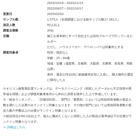
2023/10/19～2023/11/13
2022/09/27～2022/10/17
更新日
2025/02/03
サンプル数
1,575人（全国調査における総サンプル数17,281人）
規定人数
50人以上
調査企業数
30社
定義
施工を基本的にすべて自社または自社グループで行っているビ
ルダー
ただし、ハウスメーカー、デベロッパーは対象外とする
調査対象者
性別：指定なし
年齢：25～84歳
地域：近畿（滋賀県、京都府、大阪府、兵庫県、奈良県、和歌
山県）
条件：過去12年以内に新築建売住宅に入居し、購入物件の選定
に関与した人
※オリコン顧客満足度ランキングは、データクリーニング（回収したデータから不正回答や異
常値を排除）および調査対象者条件から外れた回答を除外した上で作成しています。
※「総合ランキング」、「評価項目別」、部門の「業態別」においては有効回答者数が規定人
数を満たした企業のみランクイン対象となります。その他の部門においては有効回答者数が規
定人数の半数以上の企業がランクイン対象となります。
※総合得点が60.0点以上で、他人に薦めたくないと回答した人の割合が基準値以下の企業がラ
ンクイン対象となります。
≫ 詳細はこちら