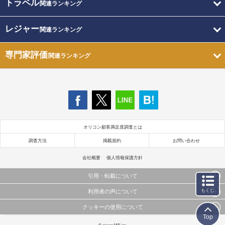
トラベル
関連ランキング
レジャー
関連ランキング
専門家評価
関連ランキング
オリコン顧客満足度調査とは
調査方法
掲載規約
お問い合わせ
会社概要
個人情報保護方針
引用・転載について
もくじ
利用者の声について
当サイトで公開されている情報（文字、写真、イラスト、画像データ等）及びこれらの配置・
編集および構造などについての著作権は株式会社oricon MEに帰属しております。
クッキーの使用について
当サイトに掲載している内容はすべてサービスの利用者が提出された見解・感想です。
これらの情報を権利者の許可なく無断転載・複製などの二次利用を行うことは固く禁じており
Top
弊社が内容について正確性を含め一切保証するものではありません。
ます。
このサイトでは Cookie を使用して、ユーザーに合わせたコンテンツや広告の表示、ソーシャル