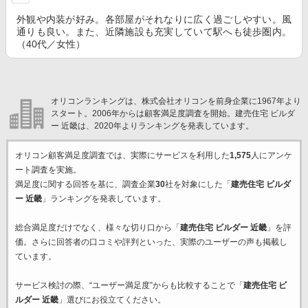
外観や内装が好み。各部屋がそれなりに広く過ごしやすい。風
通りも良い。また、近隣施設も充実していて駅へも徒歩圏内。
（40代／女性）
オリコンランキングは、株式会社オリコンを前身企業に1967年より
スタート。2006年からは顧客満足度調査を開始。建売住宅 ビルダ
ー 近畿は、2020年よりランキングを発表しています。
オリコン顧客満足度調査では、実際にサービスを利用した
1,575
人にアンケ
ート調査を実施。
満足度に関する回答を基に、調査企業
30
社を対象にした「
建売住宅 ビルダ
ー 近畿
」ランキングを発表しています。
総合満足度だけでなく、様々な切り口から「
建売住宅 ビルダー 近畿
」を評
価。さらに回答者の口コミや評判といった、実際のユーザーの声も掲載し
ています。
サービス検討の際、“ユーザー満足度”からも比較することで「
建売住宅 ビ
ルダー 近畿
」選びにお役立てください。