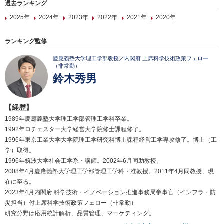
過去ランキング
2025年
2024年
2023年
2022年
2021年
2020年
ランキング監修
慶應義塾大学理工学部教授／内閣府 上席科学技術政策フェロー
（非常勤）
鈴木秀男
【経歴】
1989年慶應義塾大学理工学部管理工学科卒業。
1992年ロチェスター大学経営大学院修士課程修了。
1996年東京工業大学大学院理工学研究科博士課程経営工学専攻修了。博士（工
学）取得。
1996年筑波大学社会工学系・講師。2002年6月同助教授。
2008年4月慶應義塾大学理工学部管理工学科・准教授。2011年4月同教授、現
在に至る。
2023年4月内閣府 科学技術・イノベーション推進事務局参事官（インフラ・防
災担当）付上席科学技術政策フェロー（非常勤）
研究分野は応用統計解析、品質管理、マーケティング。