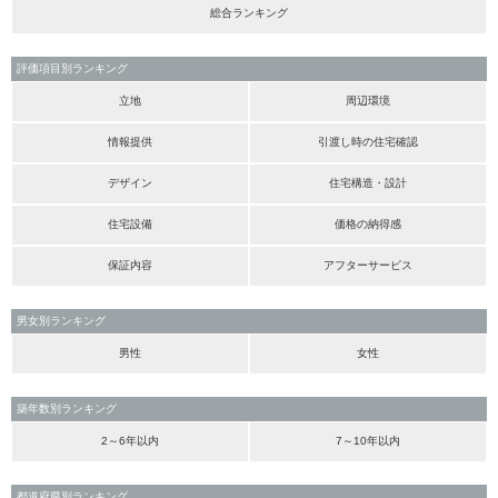
総合ランキング
評価項目別ランキング
立地
周辺環境
情報提供
引渡し時の住宅確認
デザイン
住宅構造・設計
住宅設備
価格の納得感
保証内容
アフターサービス
男女別ランキング
男性
女性
築年数別ランキング
2～6年以内
7～10年以内
都道府県別ランキング