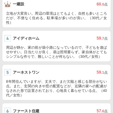
一建設
60
.0
点
立地が大変良い。周辺の環境はとてもよく、自然も多いところ
だが、不便なく住める。駐車場が多いのが良い。（30代／女
性）
アイディホーム
59
.7
点
周辺が静か。家の前が袋小路になっているので、子どもを遊ば
せやすい。日当たりが良く、昼は照明要らず。家自体がとても
シンプルな作りで、難しいことが何もない。（30代／女性）
アーネストワン
59
.1
点
8年間住んでいますが、丈夫で、まだ欠陥と感じる部分がない
点。また、玄関の向きや窓の配置などが、近隣の家への配慮が
なされた形で設置されており、心地良く暮らせている点。（40
代／女性）
ファースト住建
57
.6
点