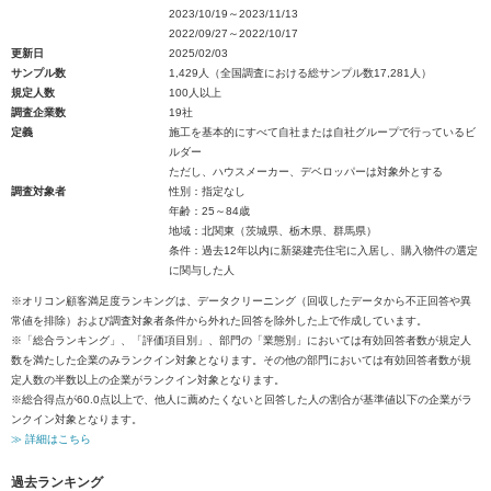
2023/10/19～2023/11/13
2022/09/27～2022/10/17
更新日
2025/02/03
サンプル数
1,429人（全国調査における総サンプル数17,281人）
規定人数
100人以上
調査企業数
19社
定義
施工を基本的にすべて自社または自社グループで行っているビ
ルダー
ただし、ハウスメーカー、デベロッパーは対象外とする
調査対象者
性別：指定なし
年齢：25～84歳
地域：北関東（茨城県、栃木県、群馬県）
条件：過去12年以内に新築建売住宅に入居し、購入物件の選定
に関与した人
※オリコン顧客満足度ランキングは、データクリーニング（回収したデータから不正回答や異
常値を排除）および調査対象者条件から外れた回答を除外した上で作成しています。
※「総合ランキング」、「評価項目別」、部門の「業態別」においては有効回答者数が規定人
数を満たした企業のみランクイン対象となります。その他の部門においては有効回答者数が規
定人数の半数以上の企業がランクイン対象となります。
※総合得点が60.0点以上で、他人に薦めたくないと回答した人の割合が基準値以下の企業がラ
ンクイン対象となります。
≫ 詳細はこちら
過去ランキング