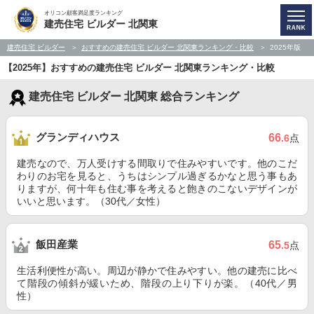
オリコン顧客満足度ランキング
建売住宅 ビルダー 北関東
建売住宅 ビルダー
おすすめの建売住宅 ビルダー 北関東ランキング・比較
2025年版
【2025年】おすすめの建売住宅 ビルダー 北関東ランキング・比較
建売住宅 ビルダー 北関東 総合ランキング
グランディハウス
66
.6
点
建売なので、万人受けする間取りで住みやすいです。他のこだ
わりのお宅を見ると、うちはシンプル過ぎるかなと思う事もあ
りますが、何十年も住む事を考えると飽きのこないデザインが
いいと思います。（30代／女性）
飯田産業
65
.5
点
生活利便性が高い。周辺が静かで住みやすい。他の建売に比べ
て階段の傾斜が緩いため、階段の上り下りが楽。（40代／男
性）