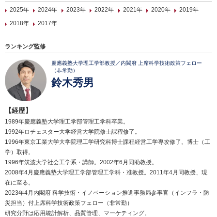
2025年
2024年
2023年
2022年
2021年
2020年
2019年
2018年
2017年
ランキング監修
慶應義塾大学理工学部教授／内閣府 上席科学技術政策フェロー
（非常勤）
鈴木秀男
【経歴】
1989年慶應義塾大学理工学部管理工学科卒業。
1992年ロチェスター大学経営大学院修士課程修了。
1996年東京工業大学大学院理工学研究科博士課程経営工学専攻修了。博士（工
学）取得。
1996年筑波大学社会工学系・講師。2002年6月同助教授。
2008年4月慶應義塾大学理工学部管理工学科・准教授。2011年4月同教授、現
在に至る。
2023年4月内閣府 科学技術・イノベーション推進事務局参事官（インフラ・防
災担当）付上席科学技術政策フェロー（非常勤）
研究分野は応用統計解析、品質管理、マーケティング。