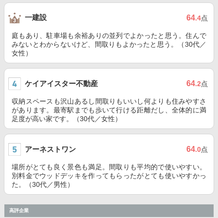
一建設
64
.4
点
庭もあり、駐車場も余裕ありの並列でよかったと思う。住んで
みないとわからないけど、間取りもよかったと思う。（30代／
女性）
ケイアイスター不動産
64
.2
点
収納スペースも沢山あるし間取りもいいし何よりも住みやすさ
があります。最寄駅までも歩いて行ける距離だし、全体的に満
足度が高い家です。（30代／女性）
アーネストワン
64
.0
点
場所がとても良く景色も満足。間取りも平均的で使いやすい。
別料金でウッドデッキを作ってもらったがとても使いやすかっ
た。（30代／男性）
高評企業