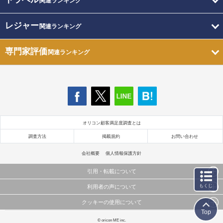
関連ランキング
レジャー
関連ランキング
専門家評価
関連ランキング
オリコン顧客満足度調査とは
調査方法
掲載規約
お問い合わせ
会社概要
個人情報保護方針
引用・転載について
もくじ
利用者の声について
当サイトで公開されている情報（文字、写真、イラスト、画像データ等）及びこれらの配置・
編集および構造などについての著作権は株式会社oricon MEに帰属しております。
クッキーの使用について
当サイトに掲載している内容はすべてサービスの利用者が提出された見解・感想です。
これらの情報を権利者の許可なく無断転載・複製などの二次利用を行うことは固く禁じており
Top
弊社が内容について正確性を含め一切保証するものではありません。
ます。
このサイトでは Cookie を使用して、ユーザーに合わせたコンテンツや広告の表示、ソーシャル
© oricon ME inc.
弊社の見解・ 意見ではないことをご理解いただいた上でご覧ください。