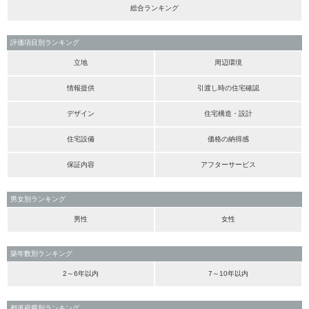
総合ランキング
評価項目別ランキング
立地
周辺環境
情報提供
引渡し時の住宅確認
デザイン
住宅構造・設計
住宅設備
価格の納得感
保証内容
アフターサービス
男女別ランキング
男性
女性
築年数別ランキング
2～6年以内
7～10年以内
都道府県別ランキング