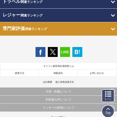
トラベル
関連ランキング
レジャー
関連ランキング
専門家評価
関連ランキング
オリコン顧客満足度調査とは
調査方法
掲載規約
お問い合わせ
会社概要
個人情報保護方針
引用・転載について
もくじ
利用者の声について
当サイトで公開されている情報（文字、写真、イラスト、画像データ等）及びこれらの配置・
編集および構造などについての著作権は株式会社oricon MEに帰属しております。
クッキーの使用について
当サイトに掲載している内容はすべてサービスの利用者が提出された見解・感想です。
これらの情報を権利者の許可なく無断転載・複製などの二次利用を行うことは固く禁じており
Top
弊社が内容について正確性を含め一切保証するものではありません。
ます。
このサイトでは Cookie を使用して、ユーザーに合わせたコンテンツや広告の表示、ソーシャル