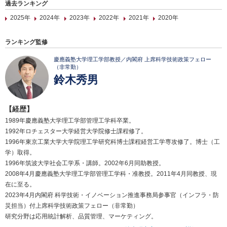
過去ランキング
2025年
2024年
2023年
2022年
2021年
2020年
ランキング監修
慶應義塾大学理工学部教授／内閣府 上席科学技術政策フェロー
（非常勤）
鈴木秀男
【経歴】
1989年慶應義塾大学理工学部管理工学科卒業。
1992年ロチェスター大学経営大学院修士課程修了。
1996年東京工業大学大学院理工学研究科博士課程経営工学専攻修了。博士（工
学）取得。
1996年筑波大学社会工学系・講師。2002年6月同助教授。
2008年4月慶應義塾大学理工学部管理工学科・准教授。2011年4月同教授、現
在に至る。
2023年4月内閣府 科学技術・イノベーション推進事務局参事官（インフラ・防
災担当）付上席科学技術政策フェロー（非常勤）
研究分野は応用統計解析、品質管理、マーケティング。