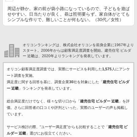
周辺が静か。家の前が袋小路になっているので、子どもを遊ば
せやすい。日当たりが良く、昼は照明要らず。家自体がとても
シンプルな作りで、難しいことが何もない。（30代／女性）
オリコンランキングは、株式会社オリコンを前身企業に1967年より
スタート。2006年からは顧客満足度調査を開始。建売住宅 ビルダ
ー 近畿は、2020年よりランキングを発表しています。
オリコン顧客満足度調査では、実際にサービスを利用した
1,575
人にアンケ
ート調査を実施。
満足度に関する回答を基に、調査企業
30
社を対象にした「
建売住宅 ビルダ
ー 近畿
」ランキングを発表しています。
総合満足度だけでなく、様々な切り口から「
建売住宅 ビルダー 近畿
」を評
価。さらに回答者の口コミや評判といった、実際のユーザーの声も掲載し
ています。
サービス検討の際、“ユーザー満足度”からも比較することで「
建売住宅 ビ
ルダー 近畿
」選びにお役立てください。