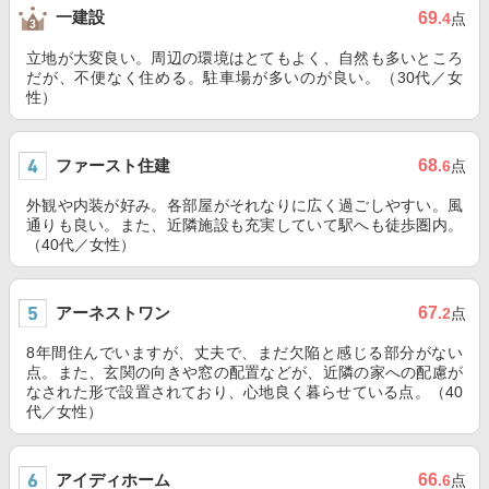
一建設
69
.4
点
立地が大変良い。周辺の環境はとてもよく、自然も多いところ
だが、不便なく住める。駐車場が多いのが良い。（30代／女
性）
ファースト住建
68
.6
点
外観や内装が好み。各部屋がそれなりに広く過ごしやすい。風
通りも良い。また、近隣施設も充実していて駅へも徒歩圏内。
（40代／女性）
アーネストワン
67
.2
点
8年間住んでいますが、丈夫で、まだ欠陥と感じる部分がない
点。また、玄関の向きや窓の配置などが、近隣の家への配慮が
なされた形で設置されており、心地良く暮らせている点。（40
代／女性）
アイディホーム
66
.6
点