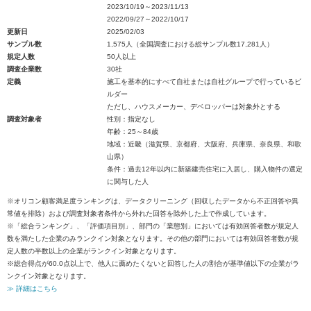
2023/10/19～2023/11/13
2022/09/27～2022/10/17
更新日
2025/02/03
サンプル数
1,575人（全国調査における総サンプル数17,281人）
規定人数
50人以上
調査企業数
30社
定義
施工を基本的にすべて自社または自社グループで行っているビ
ルダー
ただし、ハウスメーカー、デベロッパーは対象外とする
調査対象者
性別：指定なし
年齢：25～84歳
地域：近畿（滋賀県、京都府、大阪府、兵庫県、奈良県、和歌
山県）
条件：過去12年以内に新築建売住宅に入居し、購入物件の選定
に関与した人
※オリコン顧客満足度ランキングは、データクリーニング（回収したデータから不正回答や異
常値を排除）および調査対象者条件から外れた回答を除外した上で作成しています。
※「総合ランキング」、「評価項目別」、部門の「業態別」においては有効回答者数が規定人
数を満たした企業のみランクイン対象となります。その他の部門においては有効回答者数が規
定人数の半数以上の企業がランクイン対象となります。
※総合得点が60.0点以上で、他人に薦めたくないと回答した人の割合が基準値以下の企業がラ
ンクイン対象となります。
≫ 詳細はこちら