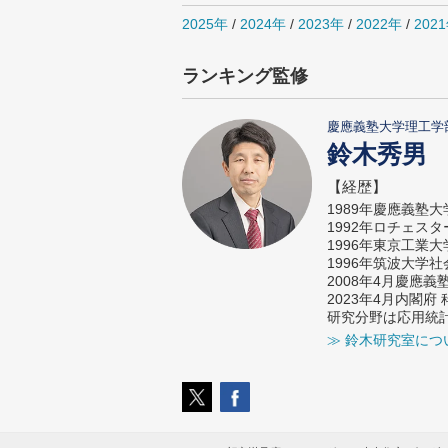
2025年
/
2024年
/
2023年
/
2022年
/
202
ランキング監修
慶應義塾大学理工学
鈴木秀男
【経歴】
1989年慶應義塾
1992年ロチェス
1996年東京工業
1996年筑波大学
2008年4月慶應
2023年4月内閣
研究分野は応用統
≫ 鈴木研究室につ