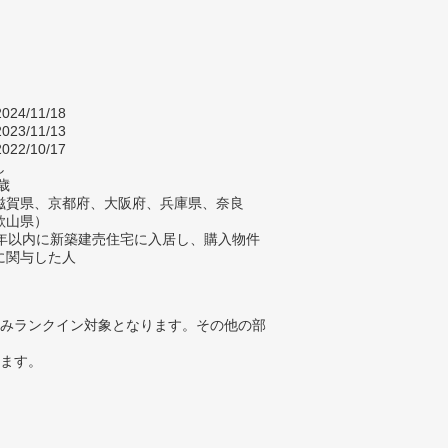
024/11/18
023/11/13
022/10/17
し
歳
滋賀県、京都府、大阪府、兵庫県、奈良
歌山県）
2年以内に新築建売住宅に入居し、購入物件
に関与した人
みランクイン対象となります。その他の部
ります。