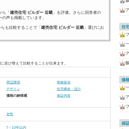
から「
建売住宅 ビルダー 近畿
」を評価。さらに回答者の
ーの声も掲載しています。
住
からも比較することで「
建売住宅 ビルダー 近畿
」選びにお
別に並び替えて比較することが出来ます。
価
周辺環境
情報提供
デザイン
住宅構造・設計
価格の納得感
保証内容
女性
保
7～10年以内