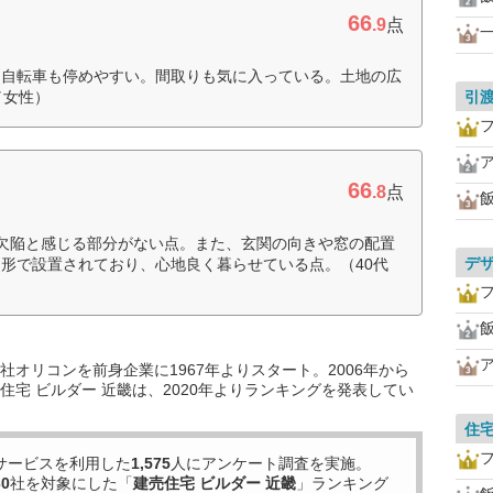
66
.9
点
、自転車も停めやすい。間取りも気に入っている。土地の広
／女性）
引
66
.8
点
欠陥と感じる部分がない点。また、玄関の向きや窓の配置
デ
形で設置されており、心地良く暮らせている点。（40代
オリコンを前身企業に1967年よりスタート。2006年から
宅 ビルダー 近畿は、2020年よりランキングを発表してい
住
サービスを利用した
1,575
人にアンケート調査を実施。
30
社を対象にした「
建売住宅 ビルダー 近畿
」ランキング