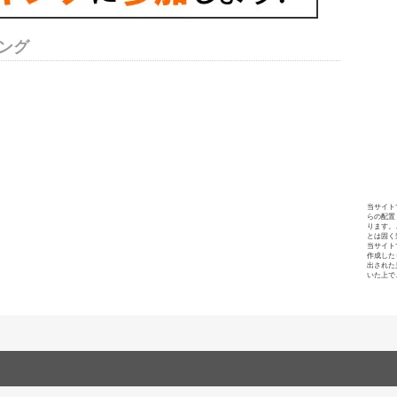
ング
当サイト
らの配置
ります。
とは固く
当サイト
作成した
出された
いた上で