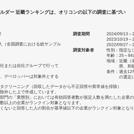
ビルダー 近畿ランキングは、オリコンの以下の調査に基づい
2
調査期間
2024/09/13～2
2023/10/19～2
75人（全国調査における総サンプル
2022/09/27～2
調査対象者
性別：指定な
年齢：25～84
地域：近畿（
社または自社グループで行って
県、和
条件：過去1
、デベロッパーは対象外とする
の選定
タクリーニング（回収したデータから不正回答や異常値を排除）
除外した上で作成しています。
部門の「業態別」においては有効回答者数が規定人数を満たした企業の
数以上の企業がランクイン対象となります。
めたくないと回答した人の割合が基準値以下の企業がランクイン対象とな