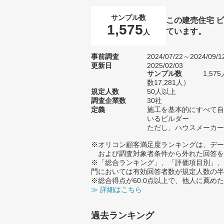
サンプル数
この建売住宅 
1,575
ています。
人
事前調査
2024/07/22～2024/09/1
更新日
2025/02/03
サンプル数
1,5
数17,281人）
規定人数
50人以上
調査企業数
30社
定義
施工を基本的にすべて自
いるビルダー
ただし、ハウスメーカー
※オリコン顧客満足度ランキングは、デー
および調査対象者条件から外れた回答を
※「総合ランキング」、「評価項目別」、
門においては有効回答者数が規定人数の半
※総合得点が60.0点以上で、他人に薦
≫ 詳細はこちら
過去ランキング