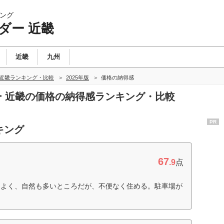
ング
ダー 近畿
近畿
九州
 近畿ランキング・比較
2025年版
価格の納得感
ダー 近畿の価格の納得感ランキング・比較
PR
キング
67
.9
点
もよく、自然も多いところだが、不便なく住める。駐車場が