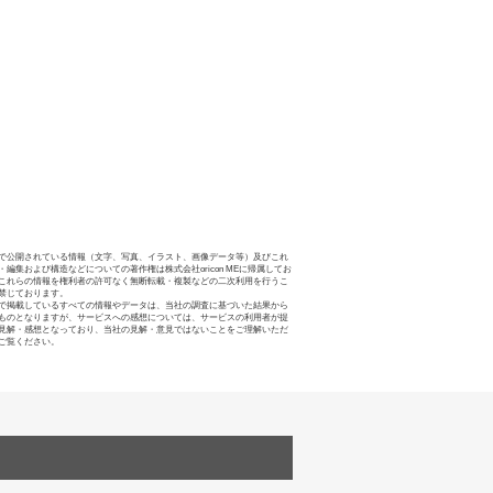
で公開されている情報（文字、写真、イラスト、画像データ等）及びこれ
・編集および構造などについての著作権は株式会社oricon MEに帰属してお
これらの情報を権利者の許可なく無断転載・複製などの二次利用を行うこ
禁じております。
で掲載しているすべての情報やデータは、当社の調査に基づいた結果から
ものとなりますが、サービスへの感想については、サービスの利用者が提
見解・感想となっており、当社の見解・意見ではないことをご理解いただ
ご覧ください。