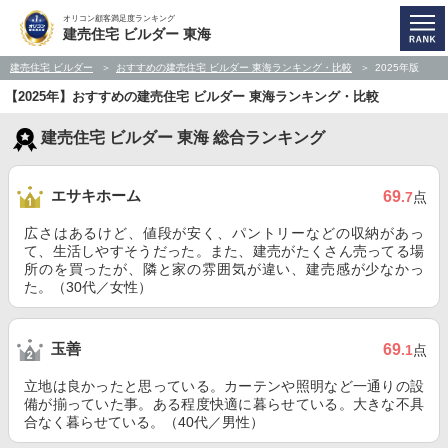
オリコン顧客満足度ランキング
建売住宅 ビルダー 東海
建売住宅 ビルダー
おすすめの建売住宅 ビルダー 東海ランキング・比較
2025年版
【2025年】おすすめの建売住宅 ビルダー 東海ランキング・比較
建売住宅 ビルダー 東海 総合ランキング
エサキホーム
69
.7
点
広さはあるけど、値段が安く、パントリーなどの収納があっ
て、生活しやすそうだった。また、建売がたくさん売ってる場
所のを買ったが、隣と家の雰囲気が違い、建売感が少なかっ
た。（30代／女性）
玉善
69
.1
点
立地は良かったと思っている。カーテンや照明など一通りの設
備が揃っていた事。ある程度快適に暮らせている。大きな不具
合なく暮らせている。（40代／男性）