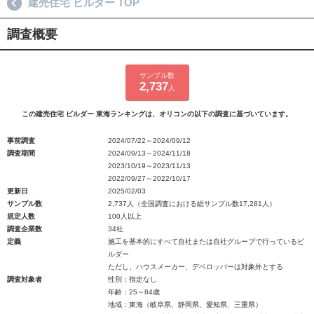
建売住宅 ビルダー TOP
調査概要
サンプル数
2,737
人
この建売住宅 ビルダー 東海ランキングは、オリコンの以下の調査に基づいています。
事前調査
2024/07/22～2024/09/12
調査期間
2024/09/13～2024/11/18
2023/10/19～2023/11/13
2022/09/27～2022/10/17
更新日
2025/02/03
サンプル数
2,737人（全国調査における総サンプル数17,281人）
規定人数
100人以上
調査企業数
34社
定義
施工を基本的にすべて自社または自社グループで行っているビ
ルダー
ただし、ハウスメーカー、デベロッパーは対象外とする
調査対象者
性別：指定なし
年齢：25～84歳
地域：東海（岐阜県、静岡県、愛知県、三重県）