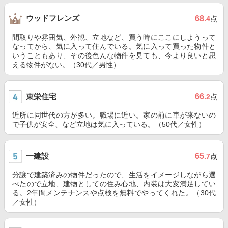
ウッドフレンズ
68
.4
点
間取りや雰囲気、外観、立地など、買う時にここにしようって
なってから、気に入って住んでいる。気に入って買った物件と
いうこともあり、その後色んな物件を見ても、今より良いと思
える物件がない。（30代／男性）
東栄住宅
66
.2
点
近所に同世代の方が多い。職場に近い。家の前に車が来ないの
で子供が安全、など立地は気に入っている。（50代／女性）
一建設
65
.7
点
分譲で建築済みの物件だったので、生活をイメージしながら選
べたので立地、建物としての住み心地、内装は大変満足してい
る。2年間メンテナンスや点検を無料でやってくれた。（30代
／女性）