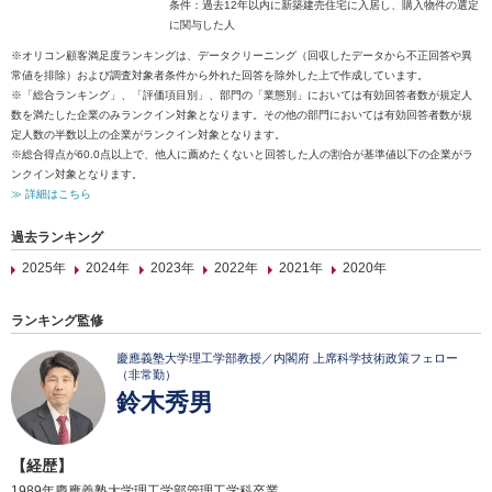
条件：過去12年以内に新築建売住宅に入居し、購入物件の選定
に関与した人
※オリコン顧客満足度ランキングは、データクリーニング（回収したデータから不正回答や異
常値を排除）および調査対象者条件から外れた回答を除外した上で作成しています。
※「総合ランキング」、「評価項目別」、部門の「業態別」においては有効回答者数が規定人
数を満たした企業のみランクイン対象となります。その他の部門においては有効回答者数が規
定人数の半数以上の企業がランクイン対象となります。
※総合得点が60.0点以上で、他人に薦めたくないと回答した人の割合が基準値以下の企業がラ
ンクイン対象となります。
≫ 詳細はこちら
過去ランキング
2025年
2024年
2023年
2022年
2021年
2020年
ランキング監修
慶應義塾大学理工学部教授／内閣府 上席科学技術政策フェロー
（非常勤）
鈴木秀男
【経歴】
1989年慶應義塾大学理工学部管理工学科卒業。