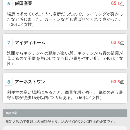
飯田産業
65
.1
点
場所は求めていたような場所だったので、タイミングが良かっ
たなと感じました。カーテンなども選ばせてくれて良かった。
（30代／女性）
アイディホーム
63
.8
点
洗面からキッチンへの動線が良い所。キッチンから畳の部屋が
見えるので子供を遊ばせてても目が届きやすい所。（40代／女
性）
アーネストワン
63
.5
点
利便性の高い場所にあること。商業施設が多く、路線の違う最
寄り駅が徒歩15分以内に2カ所ある。（50代／女性）
高評企業
規定人数の半数以上の回答があり、総合得点が60.0点以上の企業です。