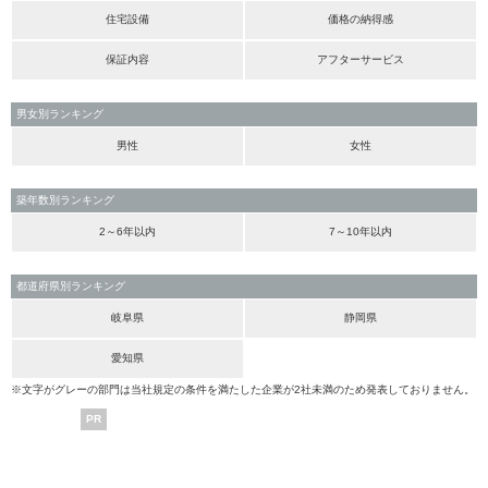
住宅設備
価格の納得感
保証内容
アフターサービス
男女別ランキング
男性
女性
築年数別ランキング
2～6年以内
7～10年以内
都道府県別ランキング
岐阜県
静岡県
愛知県
※文字がグレーの部門は当社規定の条件を満たした企業が2社未満のため発表しておりません。
PR