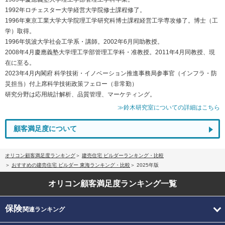
1992年ロチェスター大学経営大学院修士課程修了。
1996年東京工業大学大学院理工学研究科博士課程経営工学専攻修了。博士（工
学）取得。
1996年筑波大学社会工学系・講師。2002年6月同助教授。
2008年4月慶應義塾大学理工学部管理工学科・准教授。2011年4月同教授、現
在に至る。
2023年4月内閣府 科学技術・イノベーション推進事務局参事官（インフラ・防
災担当）付上席科学技術政策フェロー（非常勤）
研究分野は応用統計解析、品質管理、マーケティング。
≫鈴木研究室についての詳細はこちら
顧客満足度について
オリコン顧客満足度ランキング
建売住宅 ビルダーランキング・比較
おすすめの建売住宅 ビルダー 東海ランキング・比較
2025年版
オリコン顧客満足度
ランキング一覧
保険
関連ランキング