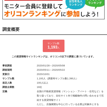
調査概要
サンプル数
1,193
人
この賃貸情報サイトランキングは、オリコンの以下の調査に基づいています。
事前調査
2020/01/28～2020/05/08
調査期間
2020/05/11～2020/05/22
更新日
2020/10/01
サンプル数
1,193人（調査時サンプル数1,390人）
規定人数
100人以上
調査企業数
16社
定義
全国の不動産賃貸情報（マンション・アパート・住宅など）を
取り扱っており、自社サイト内で掲載物件の問い合わせまで完
結する賃貸情報サイト
ただし、店舗展開を中心に行っている企業は対象外とする