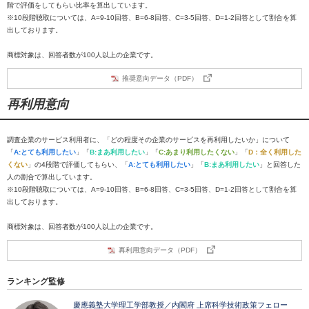
階で評価をしてもらい比率を算出しています。
※10段階聴取については、A=9-10回答、B=6-8回答、C=3-5回答、D=1-2回答として割合を算
出しております。
商標対象は、回答者数が100人以上の企業です。
推奨意向データ（PDF）
再利用意向
調査企業のサービス利用者に、「どの程度その企業のサービスを再利用したいか」について
「
A:とても利用したい
」「
B:まあ利用したい
」「
C:あまり利用したくない
」「
D：全く利用した
くない
」の4段階で評価してもらい、「
A:とても利用したい
」「
B:まあ利用したい
」と回答した
人の割合で算出しています。
※10段階聴取については、A=9-10回答、B=6-8回答、C=3-5回答、D=1-2回答として割合を算
出しております。
商標対象は、回答者数が100人以上の企業です。
再利用意向データ（PDF）
ランキング監修
慶應義塾大学理工学部教授／内閣府 上席科学技術政策フェロー