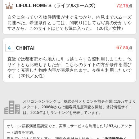
LIFULL HOME’S（ライフルホームズ）
72
.78
点
自分に合っている物件情報がすぐ見つかり、内見までスムーズ
に運べた。希望条件としては、間取りにしても写真の分かりや
すさから、このサイトはとても気に入った。（20代／女性）
67
CHINTAI
.80
点
直近では都市部から地方に引っ越しをする際利用しました。他
サイトとも比較しましたが、こちらのサイトの方が条件を選び
やすく充実した物件内容が表示されます。今後も利用したいで
す。（20代／女性）
オリコンランキングは、株式会社オリコンを前身企業に1967年より
スタート。2006年からは顧客満足度調査を開始。賃貸情報サイト
は、2015年よりランキングを発表しています。
オリコン顧客満足度調査では、実際にサービスを利用した
1,193
人にアンケ
ート調査を実施。