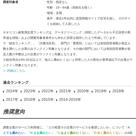
調査対象者
性別：指定なし
年齢：18～84歳（高校生を除く）
地域：全国
条件：過去1年以内に賃貸情報サイトで住宅を探し、そのサイ
トを経由して入居した人
※オリコン顧客満足度ランキングは、データクリーニング（回収したデータから不正回答や異
常値を排除）および調査対象者条件から外れた回答を除外した上で作成しています。
※「総合ランキング」、「評価項目別」、部門の「業態別」においては有効回答者数が規定人
数を満たした企業のみランクイン対象となります。その他の部門においては有効回答者数が規
定人数の半数以上の企業がランクイン対象となります。
※総合得点が60.00点以上で、他人に薦めたくないと回答した人の割合が基準値以下の企業がラ
ンクイン対象となります。
≫ 詳細はこちら
過去ランキング
2024年
2023年
2022年
2021年
2020年
2019年
2018年
2017年
2016年
2015年
2014-2015年
推奨意向
調査企業のサービス利用者に、「どの程度その企業のサービスを推奨したいか」について「
A:
とても薦めたい
」「
B:まあ薦めたい
」「
C:あまり薦めたくない
」「
D:全く薦めたくない
」の4段