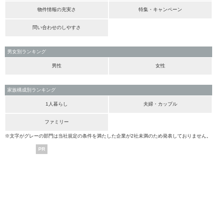
物件情報の充実さ
特集・キャンペーン
問い合わせのしやすさ
男女別ランキング
男性
女性
家族構成別ランキング
1人暮らし
夫婦・カップル
ファミリー
※文字がグレーの部門は当社規定の条件を満たした企業が2社未満のため発表しておりません。
PR