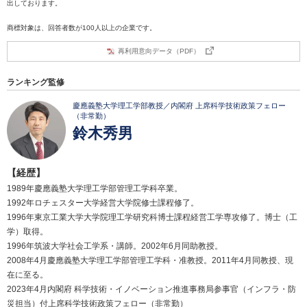
出しております。
商標対象は、回答者数が100人以上の企業です。
再利用意向データ（PDF）
ランキング監修
慶應義塾大学理工学部教授／内閣府 上席科学技術政策フェロー
（非常勤）
鈴木秀男
【経歴】
1989年慶應義塾大学理工学部管理工学科卒業。
1992年ロチェスター大学経営大学院修士課程修了。
1996年東京工業大学大学院理工学研究科博士課程経営工学専攻修了。博士（工
学）取得。
1996年筑波大学社会工学系・講師。2002年6月同助教授。
2008年4月慶應義塾大学理工学部管理工学科・准教授。2011年4月同教授、現
在に至る。
2023年4月内閣府 科学技術・イノベーション推進事務局参事官（インフラ・防
災担当）付上席科学技術政策フェロー（非常勤）