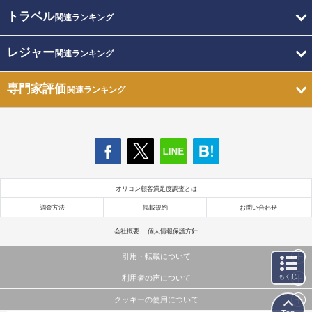
トラベル
関連ランキング
レジャー
関連ランキング
専門家評価
関連ランキング
オリコン顧客満足度調査とは
調査方法
掲載規約
お問い合わせ
会社概要
個人情報保護方針
引用・転載について
もくじ
利用者の声について
当サイトで公開されている情報（文字、写真、イラスト、画像データ等）及びこれらの配置・
編集および構造などについての著作権は株式会社oricon MEに帰属しております。
クッキーの使用について
当サイトに掲載している内容はすべてサービスの利用者が提出された見解・感想です。
これらの情報を権利者の許可なく無断転載・複製などの二次利用を行うことは固く禁じており