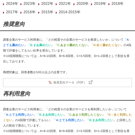
2024年
2023年
2022年
2021年
2020年
2019年
2018年
2017年
2016年
2015年
2014-2015年
推奨意向
調査企業のサービス利用者に、「どの程度その企業のサービスを推奨したいか」について「
A:
とても薦めたい
」「
B:まあ薦めたい
」「
C:あまり薦めたくない
」「
D:全く薦めたくない
」の4段
階で評価をしてもらい比率を算出しています。
※10段階聴取については、A=9-10回答、B=6-8回答、C=3-5回答、D=1-2回答として割合を算
出しております。
商標対象は、回答者数が100人以上の企業です。
推奨意向データ（PDF）
再利用意向
調査企業のサービス利用者に、「どの程度その企業のサービスを再利用したいか」について
「
A:とても利用したい
」「
B:まあ利用したい
」「
C:あまり利用したくない
」「
D：全く利用した
くない
」の4段階で評価してもらい、「
A:とても利用したい
」「
B:まあ利用したい
」と回答した
人の割合で算出しています。
※10段階聴取については、A=9-10回答、B=6-8回答、C=3-5回答、D=1-2回答として割合を算