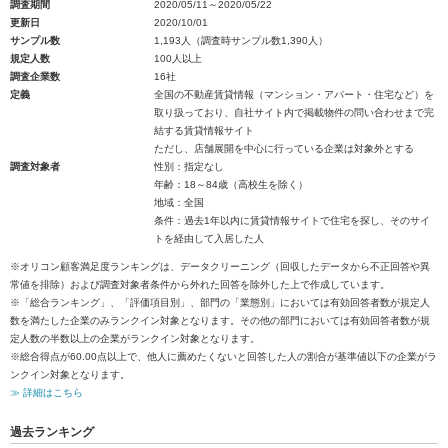
調査期間
2020/05/11～2020/05/22
更新日
2020/10/01
サンプル数
1,193人（調査時サンプル数1,390人）
規定人数
100人以上
調査企業数
16社
定義
全国の不動産賃貸情報（マンション・アパート・住宅など）を
取り扱っており、自社サイト内で掲載物件の問い合わせまで完
結する賃貸情報サイト
ただし、店舗展開を中心に行っている企業は対象外とする
調査対象者
性別：指定なし
年齢：18～84歳（高校生を除く）
地域：全国
条件：過去1年以内に賃貸情報サイトで住宅を探し、そのサイ
トを経由して入居した人
※オリコン顧客満足度ランキングは、データクリーニング（回収したデータから不正回答や異
常値を排除）および調査対象者条件から外れた回答を除外した上で作成しています。
※「総合ランキング」、「評価項目別」、部門の「業態別」においては有効回答者数が規定人
数を満たした企業のみランクイン対象となります。その他の部門においては有効回答者数が規
定人数の半数以上の企業がランクイン対象となります。
※総合得点が60.00点以上で、他人に薦めたくないと回答した人の割合が基準値以下の企業がラ
ンクイン対象となります。
≫ 詳細はこちら
過去ランキング