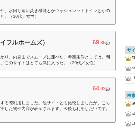
条件、水回り追い焚き機能とかウォシュレットトイレとかの
た。（30代／女性）
69
S（ライフルホームズ）
.35
点
サ
つかり、内見までスムーズに運べた。希望条件としては、間
、このサイトはとても気に入った。（20代／女性）
a
L
64
.93
点
検
をする際利用しました。他サイトとも比較しましたが、こち
充実した物件内容が表示されます。今後も利用したいです。
a
L