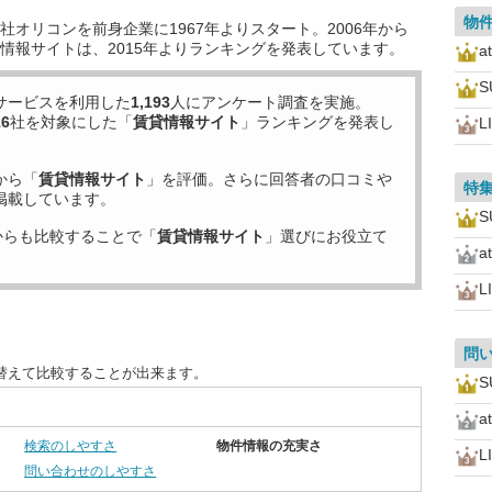
物
オリコンを前身企業に1967年よりスタート。2006年から
情報サイトは、2015年よりランキングを発表しています。
a
サービスを利用した
1,193
人にアンケート調査を実施。
16
社を対象にした「
賃貸情報サイト
」ランキングを発表し
L
から「
賃貸情報サイト
」を評価。さらに回答者の口コミや
特
掲載しています。
からも比較することで「
賃貸情報サイト
」選びにお役立て
a
L
問
替えて比較することが出来ます。
a
検索のしやすさ
物件情報の充実さ
L
問い合わせのしやすさ