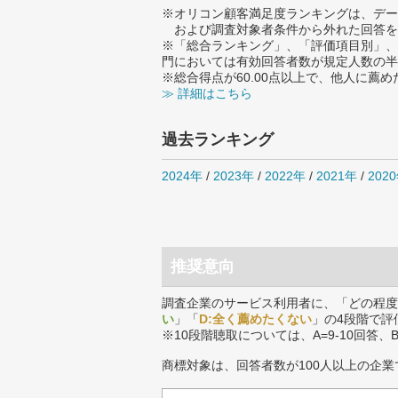
※オリコン顧客満足度ランキングは、デー
および調査対象者条件から外れた回答を
※「総合ランキング」、「評価項目別」、
門においては有効回答者数が規定人数の半
※総合得点が60.00点以上で、他人に
≫ 詳細はこちら
過去ランキング
2024年
/
2023年
/
2022年
/
2021年
/
202
推奨意向
調査企業のサービス利用者に、「どの程度
い
」「
D:全く薦めたくない
」の4段階で評
※10段階聴取については、A=9-10回答、
商標対象は、回答者数が100人以上の企業