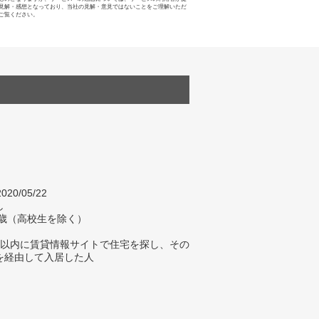
見解・感想となっており、当社の見解・意見ではないことをご理解いただ
ご覧ください。
020/05/22
し
4歳（高校生を除く）
年以内に賃貸情報サイトで住宅を探し、その
を経由して入居した人