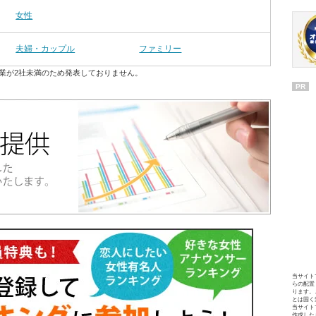
女性
夫婦・カップル
ファミリー
業が2社未満のため発表しておりません。
PR
当サイト
らの配置
ります。
とは固く
当サイト
作成した