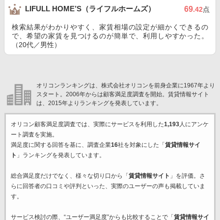
LIFULL HOME’S（ライフルホームズ）
69
.42
点
検索結果がわかりやすく、家賃相場の設定が細かくできるの
で、希望の家賃を見つけるのが簡単で、利用しやすかった。
（20代／男性）
オリコンランキングは、株式会社オリコンを前身企業に1967年より
スタート。2006年からは顧客満足度調査を開始。賃貸情報サイト
は、2015年よりランキングを発表しています。
オリコン顧客満足度調査では、実際にサービスを利用した
1,193
人にアンケ
ート調査を実施。
満足度に関する回答を基に、調査企業
16
社を対象にした「
賃貸情報サイ
ト
」ランキングを発表しています。
総合満足度だけでなく、様々な切り口から「
賃貸情報サイト
」を評価。さ
らに回答者の口コミや評判といった、実際のユーザーの声も掲載していま
す。
サービス検討の際、“ユーザー満足度”からも比較することで「
賃貸情報サイ