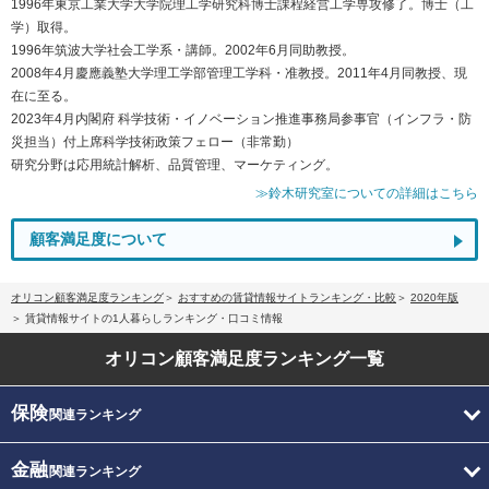
1996年東京工業大学大学院理工学研究科博士課程経営工学専攻修了。博士（工
学）取得。
1996年筑波大学社会工学系・講師。2002年6月同助教授。
2008年4月慶應義塾大学理工学部管理工学科・准教授。2011年4月同教授、現
在に至る。
2023年4月内閣府 科学技術・イノベーション推進事務局参事官（インフラ・防
災担当）付上席科学技術政策フェロー（非常勤）
研究分野は応用統計解析、品質管理、マーケティング。
≫鈴木研究室についての詳細はこちら
顧客満足度について
オリコン顧客満足度ランキング
おすすめの賃貸情報サイトランキング・比較
2020年版
賃貸情報サイトの1人暮らしランキング・口コミ情報
オリコン顧客満足度
ランキング一覧
保険
関連ランキング
金融
関連ランキング