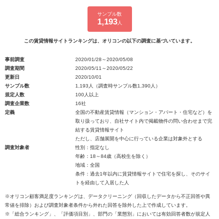
サンプル数
1,193
人
この賃貸情報サイトランキングは、オリコンの以下の調査に基づいています。
事前調査
2020/01/28～2020/05/08
調査期間
2020/05/11～2020/05/22
更新日
2020/10/01
サンプル数
1,193人（調査時サンプル数1,390人）
規定人数
100人以上
調査企業数
16社
定義
全国の不動産賃貸情報（マンション・アパート・住宅など）を
取り扱っており、自社サイト内で掲載物件の問い合わせまで完
結する賃貸情報サイト
ただし、店舗展開を中心に行っている企業は対象外とする
調査対象者
性別：指定なし
年齢：18～84歳（高校生を除く）
地域：全国
条件：過去1年以内に賃貸情報サイトで住宅を探し、そのサイ
トを経由して入居した人
※オリコン顧客満足度ランキングは、データクリーニング（回収したデータから不正回答や異
常値を排除）および調査対象者条件から外れた回答を除外した上で作成しています。
※「総合ランキング」、「評価項目別」、部門の「業態別」においては有効回答者数が規定人