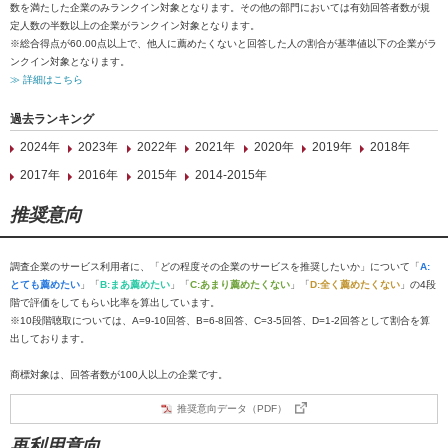
数を満たした企業のみランクイン対象となります。その他の部門においては有効回答者数が規
定人数の半数以上の企業がランクイン対象となります。
※総合得点が60.00点以上で、他人に薦めたくないと回答した人の割合が基準値以下の企業がラ
ンクイン対象となります。
≫ 詳細はこちら
過去ランキング
2024年
2023年
2022年
2021年
2020年
2019年
2018年
2017年
2016年
2015年
2014-2015年
推奨意向
調査企業のサービス利用者に、「どの程度その企業のサービスを推奨したいか」について「
A:
とても薦めたい
」「
B:まあ薦めたい
」「
C:あまり薦めたくない
」「
D:全く薦めたくない
」の4段
階で評価をしてもらい比率を算出しています。
※10段階聴取については、A=9-10回答、B=6-8回答、C=3-5回答、D=1-2回答として割合を算
出しております。
商標対象は、回答者数が100人以上の企業です。
推奨意向データ（PDF）
再利用意向