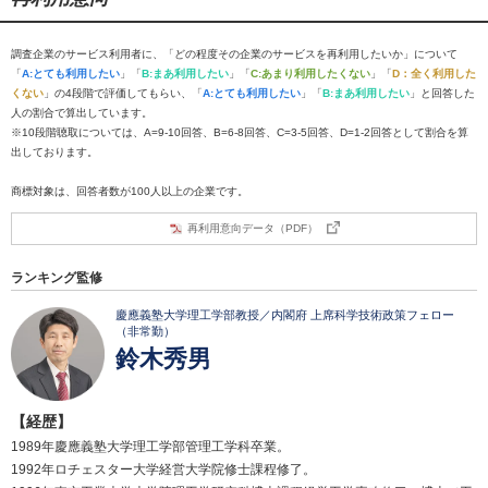
調査企業のサービス利用者に、「どの程度その企業のサービスを再利用したいか」について
「
A:とても利用したい
」「
B:まあ利用したい
」「
C:あまり利用したくない
」「
D：全く利用した
くない
」の4段階で評価してもらい、「
A:とても利用したい
」「
B:まあ利用したい
」と回答した
人の割合で算出しています。
※10段階聴取については、A=9-10回答、B=6-8回答、C=3-5回答、D=1-2回答として割合を算
出しております。
商標対象は、回答者数が100人以上の企業です。
再利用意向データ（PDF）
ランキング監修
慶應義塾大学理工学部教授／内閣府 上席科学技術政策フェロー
（非常勤）
鈴木秀男
【経歴】
1989年慶應義塾大学理工学部管理工学科卒業。
1992年ロチェスター大学経営大学院修士課程修了。