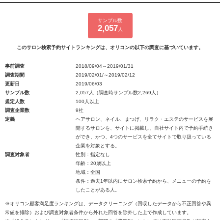
サンプル数
2,057
人
このサロン検索予約サイトランキングは、オリコンの以下の調査に基づいています。
事前調査
2018/09/04～2019/01/31
調査期間
2019/02/01/～2019/02/12
更新日
2019/06/03
サンプル数
2,057人（調査時サンプル数2,269人）
規定人数
100人以上
調査企業数
9社
定義
ヘアサロン、ネイル、まつげ、リラク・エステのサービスを展
開するサロンを、サイトに掲載し、自社サイト内で予約手続き
ができ、かつ、4つのサービスを全てサイトで取り扱っている
企業を対象とする。
調査対象者
性別：指定なし
年齢：20歳以上
地域：全国
条件：過去1年以内にサロン検索予約から、メニューの予約を
したことがある人。
※オリコン顧客満足度ランキングは、データクリーニング（回収したデータから不正回答や異
常値を排除）および調査対象者条件から外れた回答を除外した上で作成しています。