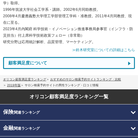
学）取得。
1996年筑波大学社会工学系・講師。2002年6月同助教授。
2008年4月慶應義塾大学理工学部管理工学科・准教授。2011年4月同教授、現
在に至る。
2023年4月内閣府 科学技術・イノベーション推進事務局参事官（インフラ・防
災担当）付上席科学技術政策フェロー（非常勤）
研究分野は応用統計解析、品質管理、マーケティング。
≫鈴木研究室についての詳細はこちら
顧客満足度について
オリコン顧客満足度ランキング
おすすめのサロン検索予約サイトランキング・比較
2019年版
サロン検索予約サイトの男性ランキング・口コミ情報
オリコン顧客満足度
ランキング一覧
保険
関連ランキング
金融
関連ランキング