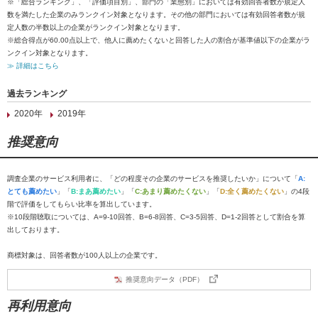
※「総合ランキング」、「評価項目別」、部門の「業態別」においては有効回答者数が規定人
数を満たした企業のみランクイン対象となります。その他の部門においては有効回答者数が規
定人数の半数以上の企業がランクイン対象となります。
※総合得点が60.00点以上で、他人に薦めたくないと回答した人の割合が基準値以下の企業がラ
ンクイン対象となります。
≫ 詳細はこちら
過去ランキング
2020年
2019年
推奨意向
調査企業のサービス利用者に、「どの程度その企業のサービスを推奨したいか」について「
A:
とても薦めたい
」「
B:まあ薦めたい
」「
C:あまり薦めたくない
」「
D:全く薦めたくない
」の4段
階で評価をしてもらい比率を算出しています。
※10段階聴取については、A=9-10回答、B=6-8回答、C=3-5回答、D=1-2回答として割合を算
出しております。
商標対象は、回答者数が100人以上の企業です。
推奨意向データ（PDF）
再利用意向