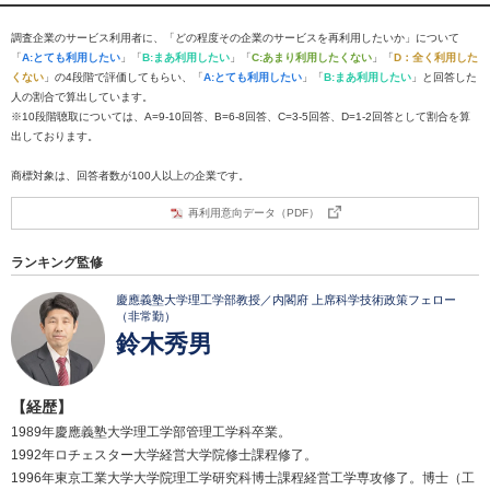
調査企業のサービス利用者に、「どの程度その企業のサービスを再利用したいか」について
「
A:とても利用したい
」「
B:まあ利用したい
」「
C:あまり利用したくない
」「
D：全く利用した
くない
」の4段階で評価してもらい、「
A:とても利用したい
」「
B:まあ利用したい
」と回答した
人の割合で算出しています。
※10段階聴取については、A=9-10回答、B=6-8回答、C=3-5回答、D=1-2回答として割合を算
出しております。
商標対象は、回答者数が100人以上の企業です。
再利用意向データ（PDF）
ランキング監修
慶應義塾大学理工学部教授／内閣府 上席科学技術政策フェロー
（非常勤）
鈴木秀男
【経歴】
1989年慶應義塾大学理工学部管理工学科卒業。
1992年ロチェスター大学経営大学院修士課程修了。
1996年東京工業大学大学院理工学研究科博士課程経営工学専攻修了。博士（工