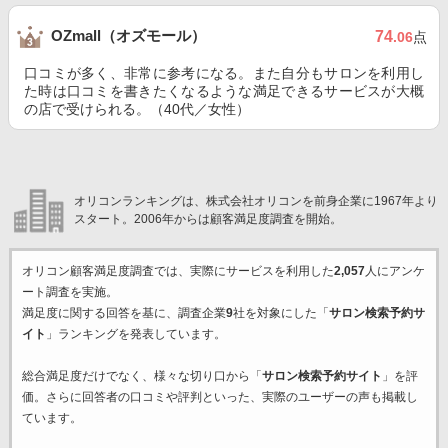
OZmall（オズモール）
74
.06
点
口コミが多く、非常に参考になる。また自分もサロンを利用し
た時は口コミを書きたくなるような満足できるサービスが大概
の店で受けられる。（40代／女性）
オリコンランキングは、株式会社オリコンを前身企業に1967年より
スタート。2006年からは顧客満足度調査を開始。
オリコン顧客満足度調査では、実際にサービスを利用した
2,057
人にアンケ
ート調査を実施。
満足度に関する回答を基に、調査企業
9
社を対象にした「
サロン検索予約サ
イト
」ランキングを発表しています。
総合満足度だけでなく、様々な切り口から「
サロン検索予約サイト
」を評
価。さらに回答者の口コミや評判といった、実際のユーザーの声も掲載し
ています。