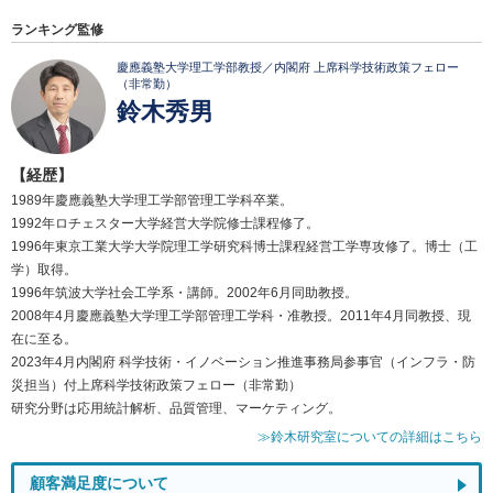
ランキング監修
慶應義塾大学理工学部教授／内閣府 上席科学技術政策フェロー
（非常勤）
鈴木秀男
【経歴】
1989年慶應義塾大学理工学部管理工学科卒業。
1992年ロチェスター大学経営大学院修士課程修了。
1996年東京工業大学大学院理工学研究科博士課程経営工学専攻修了。博士（工
学）取得。
1996年筑波大学社会工学系・講師。2002年6月同助教授。
2008年4月慶應義塾大学理工学部管理工学科・准教授。2011年4月同教授、現
在に至る。
2023年4月内閣府 科学技術・イノベーション推進事務局参事官（インフラ・防
災担当）付上席科学技術政策フェロー（非常勤）
研究分野は応用統計解析、品質管理、マーケティング。
≫鈴木研究室についての詳細はこちら
顧客満足度について