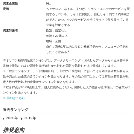
調査企業数
9社
定義
ヘアサロン、ネイル、まつげ、リラク・エステのサービスを展
開するサロンを、サイトに掲載し、自社サイト内で予約手続き
ができ、かつ、4つのサービスを全てサイトで取り扱っている
企業を対象とする。
調査対象者
性別：指定なし
年齢：20歳以上
地域：全国
条件：過去1年以内にサロン検索予約から、メニューの予約を
したことがある人。
※オリコン顧客満足度ランキングは、データクリーニング（回収したデータから不正回答や異
常値を排除）および調査対象者条件から外れた回答を除外した上で作成しています。
※「総合ランキング」、「評価項目別」、部門の「業態別」においては有効回答者数が規定人
数を満たした企業のみランクイン対象となります。その他の部門においては有効回答者数が規
定人数の半数以上の企業がランクイン対象となります。
※総合得点が60.00点以上で、他人に薦めたくないと回答した人の割合が基準値以下の企業がラ
ンクイン対象となります。
≫ 詳細はこちら
過去ランキング
2020年
2019年
推奨意向