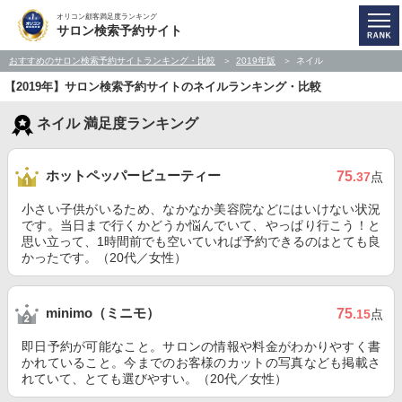
オリコン顧客満足度ランキング
サロン検索予約サイト
おすすめのサロン検索予約サイトランキング・比較
2019年版
ネイル
【2019年】サロン検索予約サイトのネイルランキング・比較
ネイル 満足度ランキング
ホットペッパービューティー
75
.37
点
小さい子供がいるため、なかなか美容院などにはいけない状況
です。当日まで行くかどうか悩んでいて、やっぱり行こう！と
思い立って、1時間前でも空いていれば予約できるのはとても良
かったです。（20代／女性）
minimo（ミニモ）
75
.15
点
即日予約が可能なこと。サロンの情報や料金がわかりやすく書
かれていること。今までのお客様のカットの写真なども掲載さ
れていて、とても選びやすい。（20代／女性）