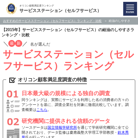
オリコン顧客満足度ランキング
サービスステーション（セルフサービス）
おすすめのサービスステーション（セルフサービス）ランキング・比較
給油のしやすさ
【2015年】サービスステーション（セルフサービス）の給油のしやすさラ
ンキング・比較
／
／
最
新
名が選んだ
サービスステーション（セル
フサービス）ランキング
オリコン顧客満足度調査の特徴
日本最大級の規模による独自の調査
同ランキングは、実際にサービスを利用した名の消費者の方々の
アンケートを基に、調査企業社を対象に徹底比較しています。調
査概要は
こちら
。
研究機関に提供される信頼のデータ
ソースデータは
国立情報学研究所
を通じて学術研究機関に全て公
開されており、データ監修は慶應義塾大学理工学部教授・
鈴木秀
男
氏が行っています。