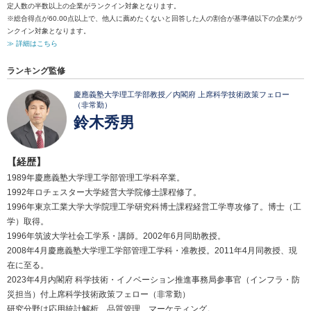
定人数の半数以上の企業がランクイン対象となります。
※総合得点が60.00点以上で、他人に薦めたくないと回答した人の割合が基準値以下の企業がラ
ンクイン対象となります。
≫ 詳細はこちら
ランキング監修
慶應義塾大学理工学部教授／内閣府 上席科学技術政策フェロー
（非常勤）
鈴木秀男
【経歴】
1989年慶應義塾大学理工学部管理工学科卒業。
1992年ロチェスター大学経営大学院修士課程修了。
1996年東京工業大学大学院理工学研究科博士課程経営工学専攻修了。博士（工
学）取得。
1996年筑波大学社会工学系・講師。2002年6月同助教授。
2008年4月慶應義塾大学理工学部管理工学科・准教授。2011年4月同教授、現
在に至る。
2023年4月内閣府 科学技術・イノベーション推進事務局参事官（インフラ・防
災担当）付上席科学技術政策フェロー（非常勤）
研究分野は応用統計解析、品質管理、マーケティング。