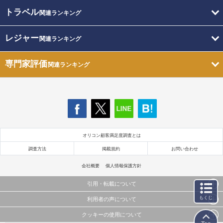
トラベル
関連ランキング
レジャー
関連ランキング
専門家評価
関連ランキング
オリコン顧客満足度調査とは
調査方法
掲載規約
お問い合わせ
会社概要
個人情報保護方針
引用・転載について
もくじ
利用者の声について
当サイトで公開されている情報（文字、写真、イラスト、画像データ等）及びこれらの配置・
編集および構造などについての著作権は株式会社oricon MEに帰属しております。
クッキーの使用について
当サイトに掲載している内容はすべてサービスの利用者が提出された見解・感想です。
これらの情報を権利者の許可なく無断転載・複製などの二次利用を行うことは固く禁じており