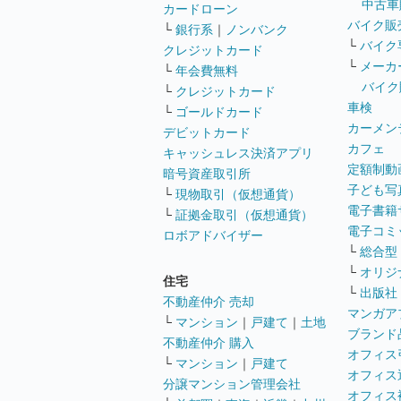
中古車
カードローン
バイク販
└
銀行系
｜
ノンバンク
└
バイク
クレジットカード
└
メーカ
└
年会費無料
バイク
└
クレジットカード
車検
└
ゴールドカード
カーメン
デビットカード
カフェ
キャッシュレス決済アプリ
定額制動
暗号資産取引所
子ども写
└
現物取引（仮想通貨）
電子書籍
└
証拠金取引（仮想通貨）
電子コミ
ロボアドバイザー
└
総合型
└
オリジ
住宅
└
出版社
不動産仲介 売却
マンガア
└
マンション
｜
戸建て
｜
土地
ブランド
不動産仲介 購入
オフィス
└
マンション
｜
戸建て
オフィス
分譲マンション管理会社
オフィス