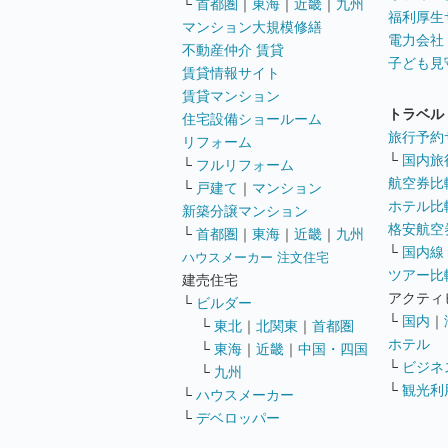
└
首都圏
｜
東海
｜
近畿
｜
九州
福利厚生
マンション大規模修繕
電力会社
不動産仲介 賃貸
子ども見
賃貸情報サイト
賃貸マンション
トラベル
住宅設備ショールーム
旅行予約
リフォーム
└
国内旅
└
フルリフォーム
航空券比
└
戸建て
｜
マンション
ホテル比
新築分譲マンション
格安航空券
└
首都圏
｜
東海
｜
近畿
｜
九州
└
国内線
ハウスメーカー 注文住宅
ツアー比
建売住宅
アクティ
└
ビルダー
└
国内
｜
└
東北
｜
北関東
｜
首都圏
ホテル
└
東海
｜
近畿
｜
中国・四国
└
ビジネ
└
九州
└
観光利
└
ハウスメーカー
└
デベロッパー