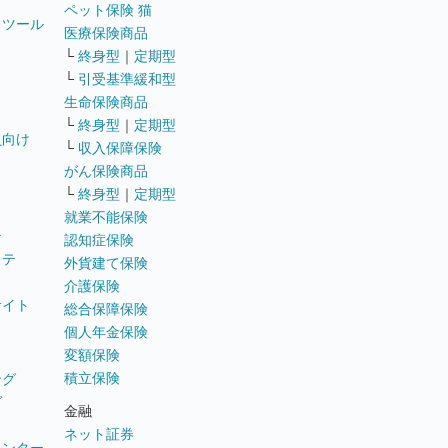
ペット保険 猫
トツール
医療保険商品
└
終身型
｜
定期型
└
引受基準緩和型
生命保険商品
└
終身型
｜
定期型
員向け
└
収入保障保険
がん保険商品
└
終身型
｜
定期型
就業不能保険
テ
認知症保険
ステ
外貨建て保険
介護保険
サイト
総合保障保険
個人年金保険
変額保険
積立保険
ング
グ
金融
ネット証券