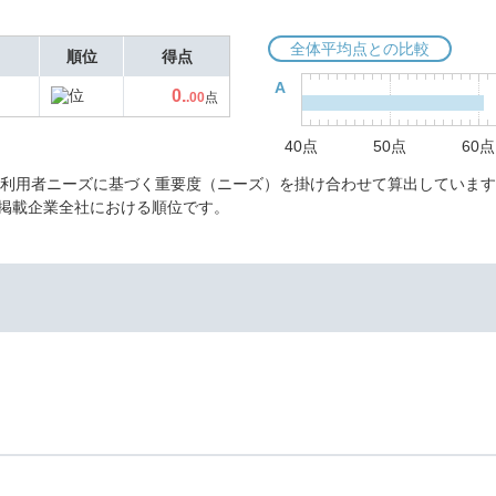
全体平均点との比較
順位
得点
A
0.
.00
点
40点
50点
60点
に利用者ニーズに基づく重要度（ニーズ）を掛け合わせて算出しています
掲載企業全社における順位です。