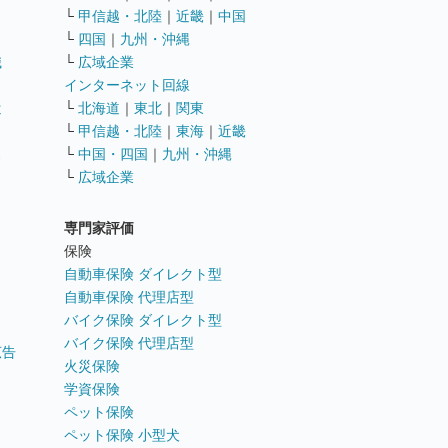
└
甲信越・北陸
｜
近畿
｜
中国
└
四国
｜
九州・沖縄
職
└
広域企業
インターネット回線
遣
└
北海道
｜
東北
｜
関東
└
甲信越・北陸
｜
東海
｜
近畿
ス
└
中国・四国
｜
九州・沖縄
└
広域企業
専門家評価
ト
保険
自動車保険 ダイレクト型
自動車保険 代理店型
バイク保険 ダイレクト型
バイク保険 代理店型
広告
火災保険
学資保険
ペット保険
ペット保険 小型犬