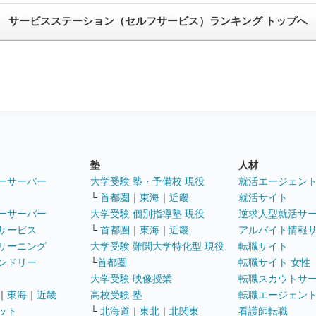
サービスステーション（セルフサービス）ランキング トップへ
塾
人材
ーサーバー
大学受験 塾・予備校 現役
就活エージェン
└
首都圏
｜
東海
｜
近畿
就活サイト
ーサーバー
大学受験 個別指導塾 現役
逆求人型就活サ
サービス
└
首都圏
｜
東海
｜
近畿
アルバイト情報
リーニング
大学受験 難関大学特化型 現役
転職サイト
ンドリー
└
首都圏
転職サイト 女性
大学受験 映像授業
転職スカウトサ
｜
東海
｜
近畿
高校受験 塾
転職エージェン
ット
└
北海道
｜
東北
｜
北関東
看護師転職