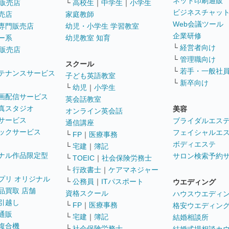
ネット印刷通販
販売店
└
高校生
｜
中学生
｜
小学生
ビジネスチャッ
売店
家庭教師
Web会議ツール
専門販売店
幼児・小学生 学習教室
企業研修
ー系
幼児教室 知育
└
経営者向け
販売店
└
管理職向け
スクール
└
若手・一般社
テナンスサービス
子ども英語教室
└
新卒向け
└
幼児
｜
小学生
画配信サービス
英会話教室
真スタジオ
美容
オンライン英会話
サービス
ブライダルエス
通信講座
ックサービス
フェイシャルエ
└
FP
｜
医療事務
ボディエステ
└
宅建
｜
簿記
ナル作品限定型
サロン検索予約
└
TOEIC
｜
社会保険労務士
└
行政書士
｜
ケアマネジャー
プリ オリジナル
└
公務員
｜
ITパスポート
ウエディング
品買取 店舗
資格スクール
ハウスウエディ
引越し
└
FP
｜
医療事務
格安ウエディン
通販
└
宅建
｜
簿記
結婚相談所
複合機
└
社会保険労務士