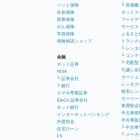
ペット保険
└
首都圏
生命保険
ネットス
医療保険
フードデ
がん保険
サービス
学資保険
ふるさと
保険相談ショップ
トランク
└
レンタ
└
コンテ
金融
└
宅配型
ネット証券
引越し会
NISA
カーシェ
└
証券会社
レンタカ
└
銀行
格安レン
スマホ専業証券
カーリー
iDeCo 証券会社
車買取会
ネット銀行
中古車情
インターネットバンキング
中古車販
外貨預金
└
中古車
住宅ローン
└
メーカ
FX