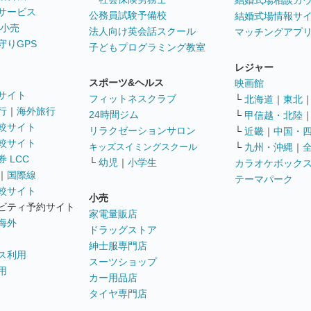
結婚式場相談カ
サービス
公務員試験予備校
結婚式場情報サ
 小売
法人向け英会話スクール
マッチングアプ
守りGPS
子どもプログラミング教室
レジャー
スポーツ&ヘルス
映画館
サイト
フィットネスクラブ
└
北海道
｜
東北
行
｜
海外旅行
24時間ジム
└
甲信越・北陸
較サイト
リラクゼーションサロン
└
近畿
｜
中国・
較サイト
キッズスイミングスクール
└
九州・沖縄
｜
 LCC
└
幼児
｜
小学生
カラオケボック
｜
国際線
テーマパーク
較サイト
小売
ビティ予約サイト
家電量販店
海外
ドラッグストア
紳士服専門店
ス利用
スーツショップ
用
カー用品店
タイヤ専門店