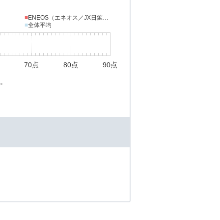
■
ENEOS（エネオス／JX日鉱日石エネルギー）
■
全体平均
70点
80点
90点
。