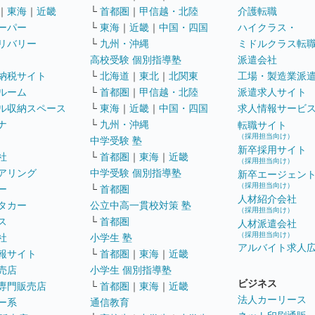
｜
東海
｜
近畿
└
首都圏
｜
甲信越・北陸
介護転職
ーパー
└
東海
｜
近畿
｜
中国・四国
ハイクラス・
リバリー
└
九州・沖縄
ミドルクラス転
高校受験 個別指導塾
派遣会社
納税サイト
└
北海道
｜
東北
｜
北関東
工場・製造業派
ルーム
└
首都圏
｜
甲信越・北陸
派遣求人サイト
ル収納スペース
└
東海
｜
近畿
｜
中国・四国
求人情報サービ
ナ
└
九州・沖縄
転職サイト
（採用担当向け）
中学受験 塾
新卒採用サイト
社
└
首都圏
｜
東海
｜
近畿
（採用担当向け）
アリング
中学受験 個別指導塾
新卒エージェン
（採用担当向け）
ー
└
首都圏
人材紹介会社
タカー
公立中高一貫校対策 塾
（採用担当向け）
ス
└
首都圏
人材派遣会社
（採用担当向け）
社
小学生 塾
アルバイト求人
報サイト
└
首都圏
｜
東海
｜
近畿
売店
小学生 個別指導塾
ビジネス
専門販売店
└
首都圏
｜
東海
｜
近畿
法人カーリース
ー系
通信教育