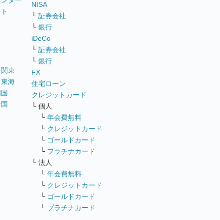
ウンター
NISA
イト
└
証券会社
リ
└
銀行
iDeCo
└
証券会社
└
銀行
｜
関東
FX
｜
東海
住宅ローン
四国
クレジットカード
全国
└ 個人
ス
└
年会費無料
└
クレジットカード
└
ゴールドカード
└
プラチナカード
└ 法人
└
年会費無料
└
クレジットカード
└
ゴールドカード
└
プラチナカード