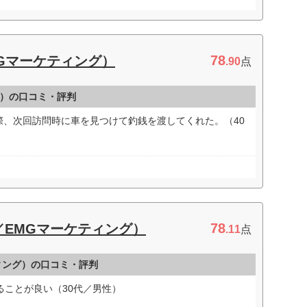
78
MGマーケティング）
.90
点
グ）の口コミ・評判
際、次回訪問時に車を見つけて釣銭を渡してくれた。（40
78
／EMGマーケティング）
.11
点
ィング）の口コミ・評判
ることが良い（30代／男性）