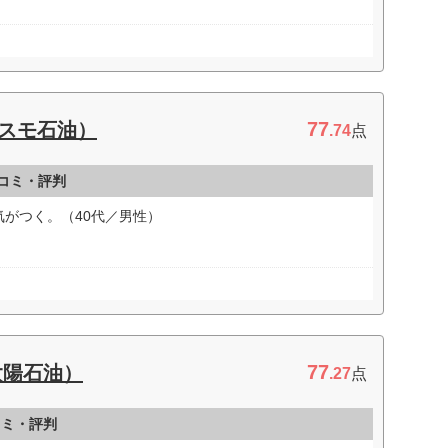
77
コスモ石油）
.74
点
コミ・評判
がつく。（40代／男性）
77
太陽石油）
.27
点
コミ・評判