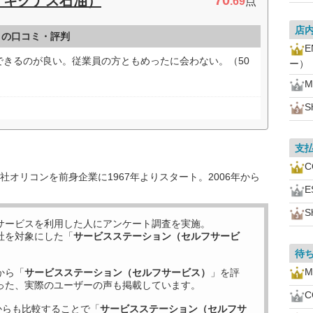
70
ス／キグナス石油）
.69
点
店
）の口コミ・評判
できるのが良い。従業員の方ともめったに会わない。（50
ー）
M
S
支
オリコンを前身企業に1967年よりスタート。2006年から
S
サービスを利用した
人にアンケート調査を実施。
社を対象にした「
サービスステーション（セルフサービ
待
M
から「
サービスステーション（セルフサービス）
」を評
った、実際のユーザーの声も掲載しています。
からも比較することで「
サービスステーション（セルフサ