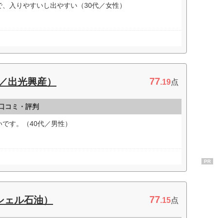
、入りやすいし出やすい（30代／女性）
77
ツ／出光興産）
.19
点
の口コミ・評判
です。（40代／男性）
PR
77
和シェル石油）
.15
点