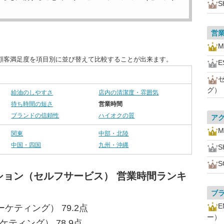
S
営
M
顧客満足度を項目別に並び替えて比較することが出来ます。
グ）
給油のしやすさ
店内の清潔度・雰囲気
待ち時間の短さ
営業時間
ブランドの信頼性
ハイオクの質
ア
M
関東
中部・北陸
中国・四国
九州・沖縄
S
ション（セルフサービス） 営業時間ランキ
ブ
ーケティング） 79.2点
ー）
ケティング） 78.9点