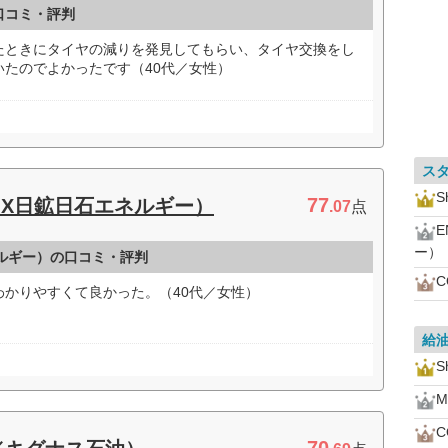
口コミ・評判
たときにタイヤの減りを発見してもらい、タイヤ交換をし
たのでよかったです（40代／女性）
ス
S
77
JX日鉱日石エネルギー）
.07
点
ー）
ネルギー）の口コミ・評判
かりやすくて良かった。（40代／女性）
給
S
M