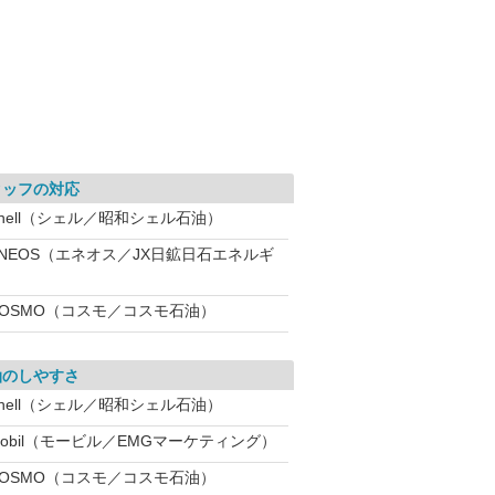
タッフの対応
hell（シェル／昭和シェル石油）
ENEOS（エネオス／JX日鉱日石エネルギ
COSMO（コスモ／コスモ石油）
油のしやすさ
hell（シェル／昭和シェル石油）
obil（モービル／EMGマーケティング）
COSMO（コスモ／コスモ石油）