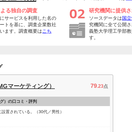
による独自の調査
研究機関に提供さ
にサービスを利用した名の
ソースデータは
国立
ートを基に、調査企業数社
究機関に全て公開さ
います。調査概要は
こち
義塾大学理工学部教
す。
グ
79
EMGマーケティング）
.23
点
ング）の口コミ・評判
設置されている。（30代／男性）