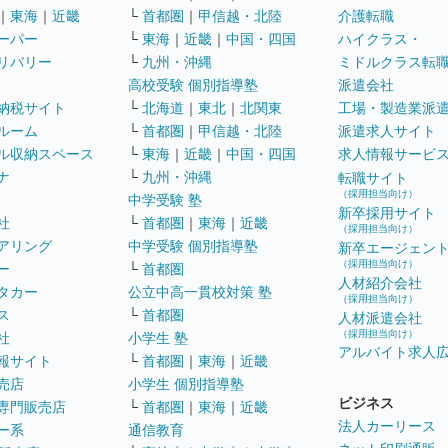
｜
東海
｜
近畿
└
首都圏
｜
甲信越・北陸
介護転職
ーパー
└
東海
｜
近畿
｜
中国・四国
ハイクラス・
リバリー
└
九州・沖縄
ミドルクラス転
高校受験 個別指導塾
派遣会社
納税サイト
└
北海道
｜
東北
｜
北関東
工場・製造業派
ルーム
└
首都圏
｜
甲信越・北陸
派遣求人サイト
ル収納スペース
└
東海
｜
近畿
｜
中国・四国
求人情報サービ
ナ
└
九州・沖縄
転職サイト
（採用担当向け）
中学受験 塾
新卒採用サイト
社
└
首都圏
｜
東海
｜
近畿
（採用担当向け）
アリング
中学受験 個別指導塾
新卒エージェン
（採用担当向け）
ー
└
首都圏
人材紹介会社
タカー
公立中高一貫校対策 塾
（採用担当向け）
ス
└
首都圏
人材派遣会社
（採用担当向け）
社
小学生 塾
アルバイト求人
報サイト
└
首都圏
｜
東海
｜
近畿
売店
小学生 個別指導塾
ビジネス
専門販売店
└
首都圏
｜
東海
｜
近畿
法人カーリース
ー系
通信教育