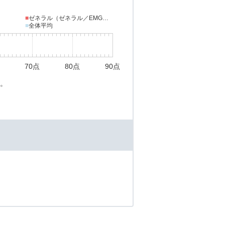
■
ゼネラル（ゼネラル／EMGマーケティング）
■
全体平均
70点
80点
90点
。