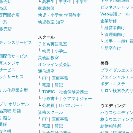
ネット印刷通販
販売店
└
高校生
｜
中学生
｜
小学生
ビジネスチャッ
売店
家庭教師
Web会議ツール
専門販売店
幼児・小学生 学習教室
企業研修
ー系
幼児教室 知育
└
経営者向け
販売店
└
管理職向け
スクール
└
若手・一般社
テナンスサービス
子ども英語教室
└
新卒向け
└
幼児
｜
小学生
画配信サービス
英会話教室
真スタジオ
美容
オンライン英会話
サービス
ブライダルエス
通信講座
ックサービス
フェイシャルエ
└
FP
｜
医療事務
ボディエステ
└
宅建
｜
簿記
ナル作品限定型
サロン検索予約
└
TOEIC
｜
社会保険労務士
└
行政書士
｜
ケアマネジャー
プリ オリジナル
└
公務員
｜
ITパスポート
ウエディング
品買取 店舗
資格スクール
ハウスウエディ
引越し
└
FP
｜
医療事務
格安ウエディン
通販
└
宅建
｜
簿記
結婚相談所
複合機
└
社会保険労務士