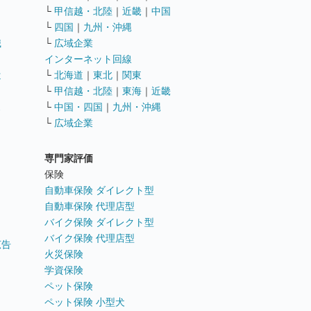
└
甲信越・北陸
｜
近畿
｜
中国
└
四国
｜
九州・沖縄
職
└
広域企業
インターネット回線
遣
└
北海道
｜
東北
｜
関東
└
甲信越・北陸
｜
東海
｜
近畿
ス
└
中国・四国
｜
九州・沖縄
└
広域企業
専門家評価
ト
保険
自動車保険 ダイレクト型
自動車保険 代理店型
バイク保険 ダイレクト型
バイク保険 代理店型
広告
火災保険
学資保険
ペット保険
ペット保険 小型犬