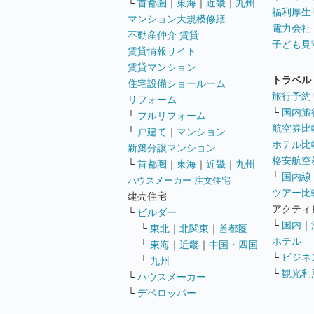
└
首都圏
｜
東海
｜
近畿
｜
九州
福利厚生
マンション大規模修繕
電力会社
不動産仲介 賃貸
子ども見
賃貸情報サイト
賃貸マンション
トラベル
住宅設備ショールーム
旅行予約
リフォーム
└
国内旅
└
フルリフォーム
航空券比
└
戸建て
｜
マンション
ホテル比
新築分譲マンション
格安航空券
└
首都圏
｜
東海
｜
近畿
｜
九州
└
国内線
ハウスメーカー 注文住宅
ツアー比
建売住宅
アクティ
└
ビルダー
└
国内
｜
└
東北
｜
北関東
｜
首都圏
ホテル
└
東海
｜
近畿
｜
中国・四国
└
ビジネ
└
九州
└
観光利
└
ハウスメーカー
└
デベロッパー