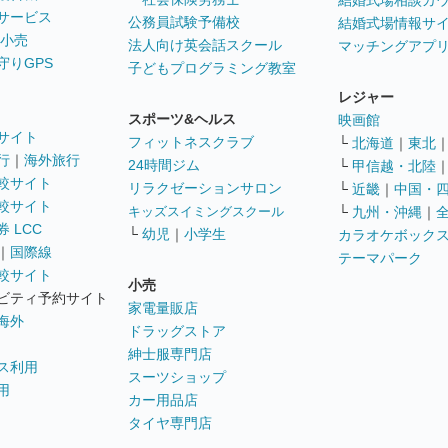
結婚式場相談カ
サービス
公務員試験予備校
結婚式場情報サ
 小売
法人向け英会話スクール
マッチングアプ
守りGPS
子どもプログラミング教室
レジャー
スポーツ&ヘルス
映画館
サイト
フィットネスクラブ
└
北海道
｜
東北
行
｜
海外旅行
24時間ジム
└
甲信越・北陸
較サイト
リラクゼーションサロン
└
近畿
｜
中国・
較サイト
キッズスイミングスクール
└
九州・沖縄
｜
 LCC
└
幼児
｜
小学生
カラオケボック
｜
国際線
テーマパーク
較サイト
小売
ビティ予約サイト
家電量販店
海外
ドラッグストア
紳士服専門店
ス利用
スーツショップ
用
カー用品店
タイヤ専門店