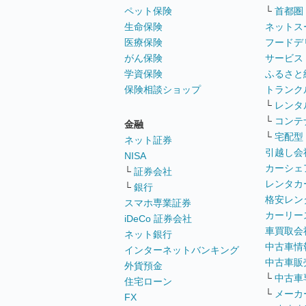
ペット保険
└
首都圏
生命保険
ネットス
医療保険
フードデ
がん保険
サービス
学資保険
ふるさと
保険相談ショップ
トランク
└
レンタ
└
コンテ
金融
└
宅配型
ネット証券
引越し会
NISA
カーシェ
└
証券会社
レンタカ
└
銀行
格安レン
スマホ専業証券
カーリー
iDeCo 証券会社
車買取会
ネット銀行
中古車情
インターネットバンキング
中古車販
外貨預金
└
中古車
住宅ローン
└
メーカ
FX