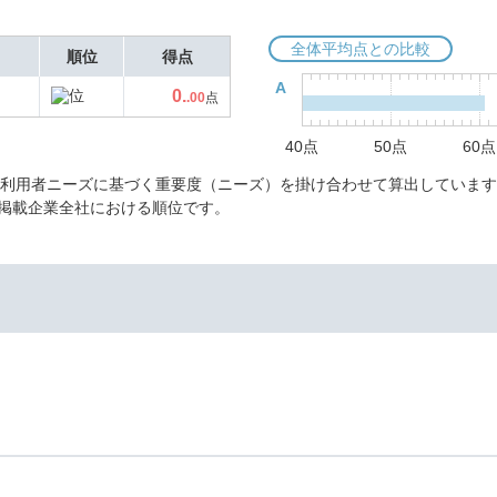
全体平均点との比較
順位
得点
A
0.
.00
点
40点
50点
60点
に利用者ニーズに基づく重要度（ニーズ）を掛け合わせて算出しています
掲載企業全社における順位です。