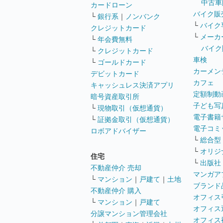
中古車
カードローン
バイク販
└
銀行系
｜
ノンバンク
└
バイク
クレジットカード
└
メーカ
└
年会費無料
バイク
└
クレジットカード
車検
└
ゴールドカード
カーメン
デビットカード
カフェ
キャッシュレス決済アプリ
定額制動
暗号資産取引所
子ども写
└
現物取引（仮想通貨）
電子書籍
└
証拠金取引（仮想通貨）
電子コミ
ロボアドバイザー
└
総合型
└
オリジ
住宅
└
出版社
不動産仲介 売却
マンガア
└
マンション
｜
戸建て
｜
土地
ブランド
不動産仲介 購入
オフィス
└
マンション
｜
戸建て
オフィス
分譲マンション管理会社
オフィス