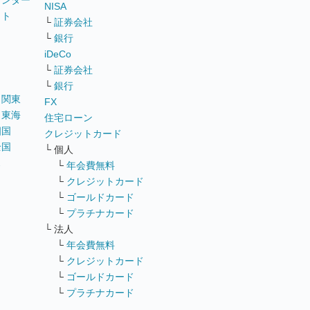
ウンター
NISA
イト
└
証券会社
リ
└
銀行
iDeCo
└
証券会社
└
銀行
｜
関東
FX
｜
東海
住宅ローン
四国
クレジットカード
全国
└ 個人
ス
└
年会費無料
└
クレジットカード
└
ゴールドカード
└
プラチナカード
└ 法人
└
年会費無料
└
クレジットカード
└
ゴールドカード
└
プラチナカード