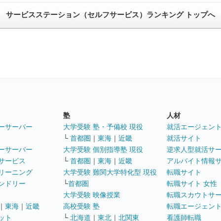
サービスステーション（セルフサービス）ランキング トップへ
塾
人材
ーサーバー
大学受験 塾・予備校 現役
就活エージェン
└
首都圏
｜
東海
｜
近畿
就活サイト
ーサーバー
大学受験 個別指導塾 現役
逆求人型就活サ
サービス
└
首都圏
｜
東海
｜
近畿
アルバイト情報
リーニング
大学受験 難関大学特化型 現役
転職サイト
ンドリー
└
首都圏
転職サイト 女性
大学受験 映像授業
転職スカウトサ
｜
東海
｜
近畿
高校受験 塾
転職エージェン
ット
└
北海道
｜
東北
｜
北関東
看護師転職