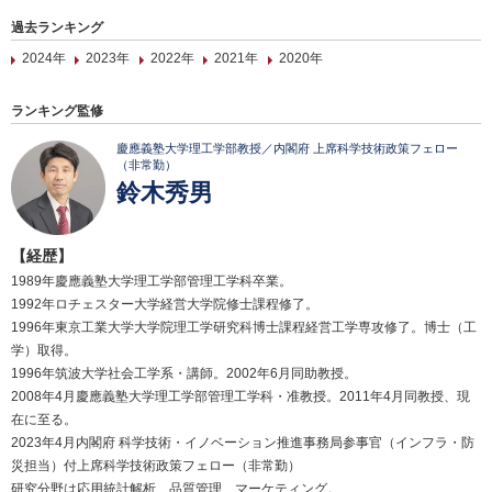
過去ランキング
2024年
2023年
2022年
2021年
2020年
ランキング監修
慶應義塾大学理工学部教授／内閣府 上席科学技術政策フェロー
（非常勤）
鈴木秀男
【経歴】
1989年慶應義塾大学理工学部管理工学科卒業。
1992年ロチェスター大学経営大学院修士課程修了。
1996年東京工業大学大学院理工学研究科博士課程経営工学専攻修了。博士（工
学）取得。
1996年筑波大学社会工学系・講師。2002年6月同助教授。
2008年4月慶應義塾大学理工学部管理工学科・准教授。2011年4月同教授、現
在に至る。
2023年4月内閣府 科学技術・イノベーション推進事務局参事官（インフラ・防
災担当）付上席科学技術政策フェロー（非常勤）
研究分野は応用統計解析、品質管理、マーケティング。