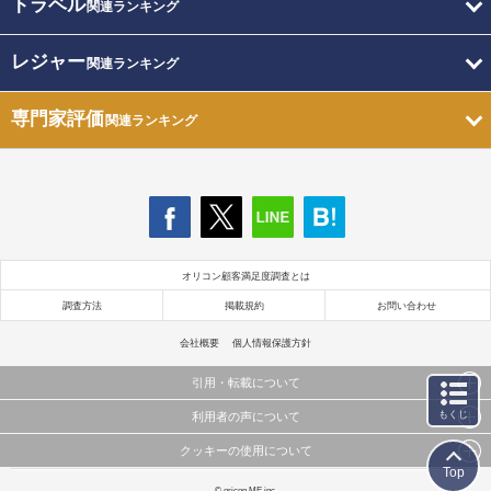
トラベル
関連ランキング
レジャー
関連ランキング
専門家評価
関連ランキング
オリコン顧客満足度調査とは
調査方法
掲載規約
お問い合わせ
会社概要
個人情報保護方針
引用・転載について
もくじ
利用者の声について
当サイトで公開されている情報（文字、写真、イラスト、画像データ等）及びこれらの配置・
編集および構造などについての著作権は株式会社oricon MEに帰属しております。
クッキーの使用について
当サイトに掲載している内容はすべてサービスの利用者が提出された見解・感想です。
これらの情報を権利者の許可なく無断転載・複製などの二次利用を行うことは固く禁じており
Top
弊社が内容について正確性を含め一切保証するものではありません。
ます。
このサイトでは Cookie を使用して、ユーザーに合わせたコンテンツや広告の表示、ソーシャル
© oricon ME inc.