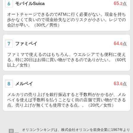
モバイルSuica
65
.2
点
オートチャージできるのでATMに行く必要がない。現金を持ち
歩かなくて良いので現金紛失などのリスクが小さい。レジでの
会計が早い。（30代／男性）
ファミペイ
64
.6
点
ファミマで使えるのはもちろん、ウエルシアでも便利に使え
る。特に20日はお得に買い物ができるのでありがたい。（60代
以上／女性）
メルペイ
63
.6
点
メルカリの売り上げを銀行振込すると手数料がかかるが、メル
ペイを使えば手数料を払うことなく街の店舗で買い物ができる
点。売り上げが無くても使用できる点。。（20代／女性）
オリコンランキングは、株式会社オリコンを前身企業に1967年より