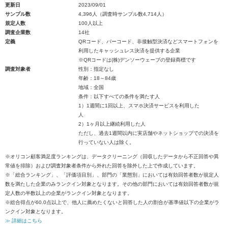
更新日
2023/09/01
サンプル数
4,396人（調査時サンプル数4,714人）
規定人数
100人以上
調査企業数
14社
定義
QRコード、バーコード、非接触型決済などスマートフォンを
利用したキャッシュレス決済を提供する企業
※QRコードは(株)デンソーウェーブの登録商標です
調査対象者
性別：指定なし
年齢：18～84歳
地域：全国
条件：以下すべての条件を満たす人
1）1週間に1回以上、スマホ決済サービスを利用した
人
2）1ヶ月以上継続利用した人
ただし、過去1週間以内に実店舗やネットショップでの決済を
行っていない人は除く。
※オリコン顧客満足度ランキングは、データクリーニング（回収したデータから不正回答や異
常値を排除）および調査対象者条件から外れた回答を除外した上で作成しています。
※「総合ランキング」、「評価項目別」、部門の「業態別」においては有効回答者数が規定人
数を満たした企業のみランクイン対象となります。その他の部門においては有効回答者数が規
定人数の半数以上の企業がランクイン対象となります。
※総合得点が60.0点以上で、他人に薦めたくないと回答した人の割合が基準値以下の企業がラ
ンクイン対象となります。
≫ 詳細はこちら