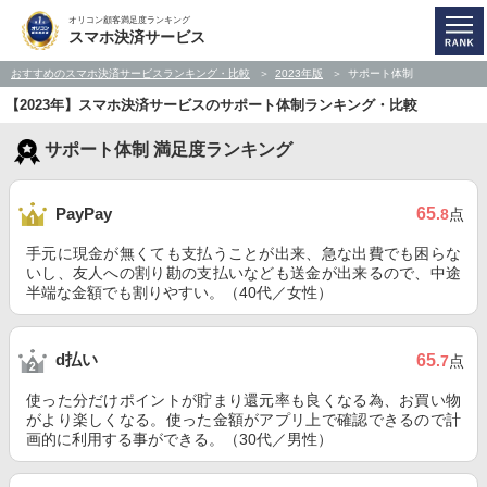
オリコン顧客満足度ランキング
スマホ決済サービス
おすすめのスマホ決済サービスランキング・比較
2023年版
サポート体制
【2023年】スマホ決済サービスのサポート体制ランキング・比較
サポート体制 満足度ランキング
65
PayPay
.8
点
手元に現金が無くても支払うことが出来、急な出費でも困らな
いし、友人への割り勘の支払いなども送金が出来るので、中途
半端な金額でも割りやすい。（40代／女性）
d払い
65
.7
点
使った分だけポイントが貯まり還元率も良くなる為、お買い物
がより楽しくなる。使った金額がアプリ上で確認できるので計
画的に利用する事ができる。（30代／男性）