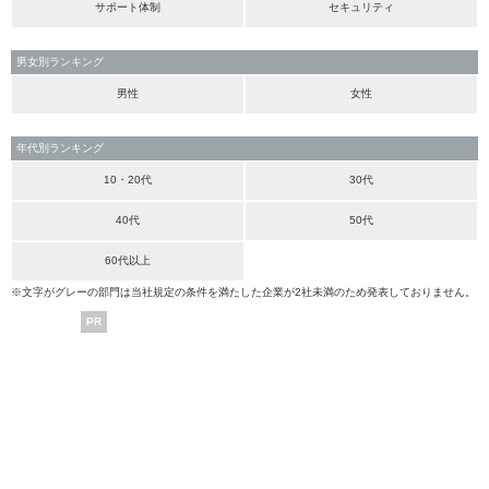
サポート体制
セキュリティ
男女別ランキング
男性
女性
年代別ランキング
10・20代
30代
40代
50代
60代以上
※文字がグレーの部門は当社規定の条件を満たした企業が2社未満のため発表しておりません。
PR