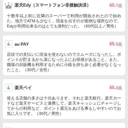
楽天Edy（スマートフォン非接触決済）
65
.7
点
十数年以上前に近隣のスーパーで利用が開始されたので始め
た。地方でATMも少なく、現金を出すのが面倒な場所なので、
Edyが利用出来るのはとても便利だった。（60代以上／男性）
65
au PAY
.3
点
店頭での支払いに現金を使わないのでスムーズになったし、ポ
イントが貯まるから楽になった上にお得感があること。また、
職場の自販機を利用するために小銭を持ち歩く必要がなくなっ
たこと。（30代／女性）
楽天ペイ
65
.3
点
使える店舗の多さは十分あります。それと楽天銀行、楽天カー
ドなど楽天サービスと連携して、楽天キャッシュにチャージし
てからの利用など、ポイント還元をあげる事もしやすいのでお
気に入りです。（30代／男性）