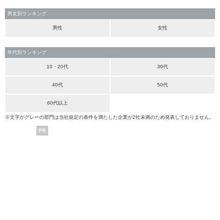
男女別ランキング
男性
女性
年代別ランキング
10・20代
30代
40代
50代
60代以上
※文字がグレーの部門は当社規定の条件を満たした企業が2社未満のため発表しておりません。
PR