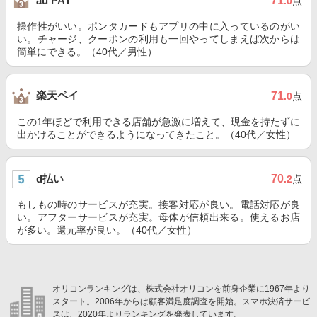
71
au PAY
.0
点
操作性がいい。ポンタカードもアプリの中に入っているのがい
い。チャージ、クーポンの利用も一回やってしまえば次からは
簡単にできる。（40代／男性）
楽天ペイ
71
.0
点
この1年ほどで利用できる店舗が急激に増えて、現金を持たずに
出かけることができるようになってきたこと。（40代／女性）
d払い
70
.2
点
もしもの時のサービスが充実。接客対応が良い。電話対応が良
い。アフターサービスが充実。母体が信頼出来る。使えるお店
が多い。還元率が良い。（40代／女性）
オリコンランキングは、株式会社オリコンを前身企業に1967年より
スタート。2006年からは顧客満足度調査を開始。スマホ決済サービ
スは、2020年よりランキングを発表しています。