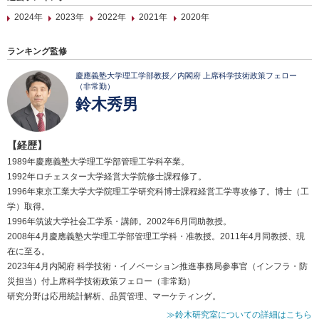
2024年
2023年
2022年
2021年
2020年
ランキング監修
慶應義塾大学理工学部教授／内閣府 上席科学技術政策フェロー
（非常勤）
鈴木秀男
【経歴】
1989年慶應義塾大学理工学部管理工学科卒業。
1992年ロチェスター大学経営大学院修士課程修了。
1996年東京工業大学大学院理工学研究科博士課程経営工学専攻修了。博士（工
学）取得。
1996年筑波大学社会工学系・講師。2002年6月同助教授。
2008年4月慶應義塾大学理工学部管理工学科・准教授。2011年4月同教授、現
在に至る。
2023年4月内閣府 科学技術・イノベーション推進事務局参事官（インフラ・防
災担当）付上席科学技術政策フェロー（非常勤）
研究分野は応用統計解析、品質管理、マーケティング。
≫鈴木研究室についての詳細はこちら