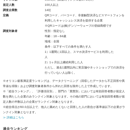
規定人数
100人以上
調査企業数
14社
定義
QRコード、バーコード、非接触型決済などスマートフォンを
利用したキャッシュレス決済を提供する企業
※QRコードは(株)デンソーウェーブの登録商標です
調査対象者
性別：指定なし
年齢：18～84歳
地域：全国
条件：以下すべての条件を満たす人
1）1週間に1回以上、スマホ決済サービスを利用した
人
2）1ヶ月以上継続利用した人
ただし、過去1週間以内に実店舗やネットショップでの決済を
行っていない人は除く。
※オリコン顧客満足度ランキングは、データクリーニング（回収したデータから不正回答や異
常値を排除）および調査対象者条件から外れた回答を除外した上で作成しています。
※「総合ランキング」、「評価項目別」、部門の「業態別」においては有効回答者数が規定人
数を満たした企業のみランクイン対象となります。その他の部門においては有効回答者数が規
定人数の半数以上の企業がランクイン対象となります。
※総合得点が60.0点以上で、他人に薦めたくないと回答した人の割合が基準値以下の企業がラ
ンクイン対象となります。
≫ 詳細はこちら
過去ランキング