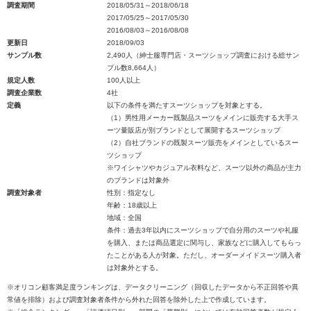
調査期間
2018/05/31～2018/06/18
2017/05/25～2017/05/30
2016/08/03～2016/08/08
更新日
2018/09/03
サンプル数
2,490人（紳士服専門店・スーツショップ調査における総サン
プル数8,664人）
規定人数
100人以上
調査企業数
4社
定義
以下の条件を満たすスーツショップを対象とする。
（1）男性用メーカー既製品スーツをメインに販売する大手ス
ーツ量販店が別ブランドとして展開するスーツショップ
（2）自社ブランドの既製スーツ販売をメインとしているスー
ツショップ
※ワイシャツやカジュアル衣料など、スーツ以外の商品が主力
のブランドは対象外
調査対象者
性別：指定なし
年齢：18歳以上
地域：全国
条件：過去3年以内にスーツショップで自分用のスーツや礼服
を購入、または商品選定に関与し、家族などに購入してもらっ
たことがある人が対象。ただし、オーダーメイドスーツ購入者
は対象外とする。
※オリコン顧客満足度ランキングは、データクリーニング（回収したデータから不正回答や異
常値を排除）および調査対象者条件から外れた回答を除外した上で作成しています。