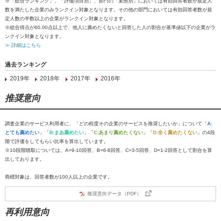
※「総合ランキング」、「評価項目別」、部門の「業態別」においては有効回答者数が規定人
数を満たした企業のみランクイン対象となります。その他の部門においては有効回答者数が規
定人数の半数以上の企業がランクイン対象となります。
※総合得点が60.00点以上で、他人に薦めたくないと回答した人の割合が基準値以下の企業がラ
ンクイン対象となります。
≫ 詳細はこちら
過去ランキング
2019年
2018年
2017年
2016年
推奨意向
調査企業のサービス利用者に、「どの程度その企業のサービスを推奨したいか」について「
A:
とても薦めたい
」「
B:まあ薦めたい
」「
C:あまり薦めたくない
」「
D:全く薦めたくない
」の4段
階で評価をしてもらい比率を算出しています。
※10段階聴取については、A=9-10回答、B=6-8回答、C=3-5回答、D=1-2回答として割合を算
出しております。
商標対象は、回答者数が100人以上の企業です。
推奨意向データ（PDF）
再利用意向