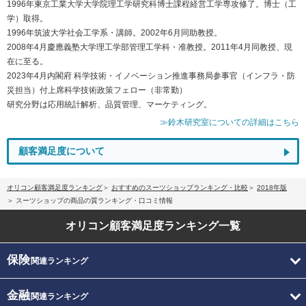
1996年東京工業大学大学院理工学研究科博士課程経営工学専攻修了。博士（工
学）取得。
1996年筑波大学社会工学系・講師。2002年6月同助教授。
2008年4月慶應義塾大学理工学部管理工学科・准教授。2011年4月同教授、現
在に至る。
2023年4月内閣府 科学技術・イノベーション推進事務局参事官（インフラ・防
災担当）付上席科学技術政策フェロー（非常勤）
研究分野は応用統計解析、品質管理、マーケティング。
≫鈴木研究室についての詳細はこちら
顧客満足度について
オリコン顧客満足度ランキング
おすすめのスーツショップランキング・比較
2018年版
スーツショップの商品の質ランキング・口コミ情報
オリコン顧客満足度
ランキング一覧
保険
関連ランキング
金融
関連ランキング