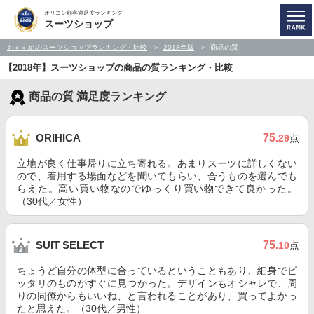
オリコン顧客満足度ランキング
スーツショップ
おすすめのスーツショップランキング・比較
2018年版
商品の質
【2018年】スーツショップの商品の質ランキング・比較
商品の質 満足度ランキング
75
ORIHICA
.29
点
立地が良く仕事帰りに立ち寄れる。あまりスーツに詳しくない
ので、着用する場面などを聞いてもらい、合うものを選んでも
らえた。高い買い物なのでゆっくり買い物できて良かった。
（30代／女性）
75
SUIT SELECT
.10
点
ちょうど自分の体型に合っているということもあり、細身でピ
ッタリのものがすぐに見つかった。デザインもオシャレで、周
りの同僚からもいいね、と言われることがあり、買ってよかっ
たと思えた。（30代／男性）