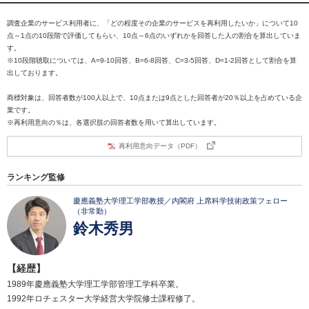
調査企業のサービス利用者に、「どの程度その企業のサービスを再利用したいか」について10
点～1点の10段階で評価してもらい、10点～6点のいずれかを回答した人の割合を算出していま
す。
※10段階聴取については、A=9-10回答、B=6-8回答、C=3-5回答、D=1-2回答として割合を算
出しております。
商標対象は、回答者数が100人以上で、10点または9点とした回答者が20％以上を占めている企
業です。
※再利用意向の％は、各選択肢の回答者数を用いて算出しています。
再利用意向データ（PDF）
ランキング監修
慶應義塾大学理工学部教授／内閣府 上席科学技術政策フェロー
（非常勤）
鈴木秀男
【経歴】
1989年慶應義塾大学理工学部管理工学科卒業。
1992年ロチェスター大学経営大学院修士課程修了。