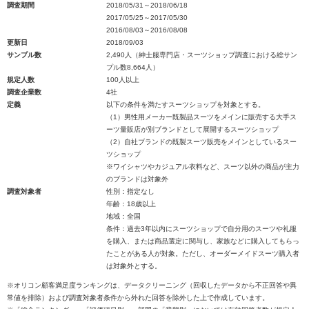
調査期間
2018/05/31～2018/06/18
2017/05/25～2017/05/30
2016/08/03～2016/08/08
更新日
2018/09/03
サンプル数
2,490人（紳士服専門店・スーツショップ調査における総サン
プル数8,664人）
規定人数
100人以上
調査企業数
4社
定義
以下の条件を満たすスーツショップを対象とする。
（1）男性用メーカー既製品スーツをメインに販売する大手ス
ーツ量販店が別ブランドとして展開するスーツショップ
（2）自社ブランドの既製スーツ販売をメインとしているスー
ツショップ
※ワイシャツやカジュアル衣料など、スーツ以外の商品が主力
のブランドは対象外
調査対象者
性別：指定なし
年齢：18歳以上
地域：全国
条件：過去3年以内にスーツショップで自分用のスーツや礼服
を購入、または商品選定に関与し、家族などに購入してもらっ
たことがある人が対象。ただし、オーダーメイドスーツ購入者
は対象外とする。
※オリコン顧客満足度ランキングは、データクリーニング（回収したデータから不正回答や異
常値を排除）および調査対象者条件から外れた回答を除外した上で作成しています。