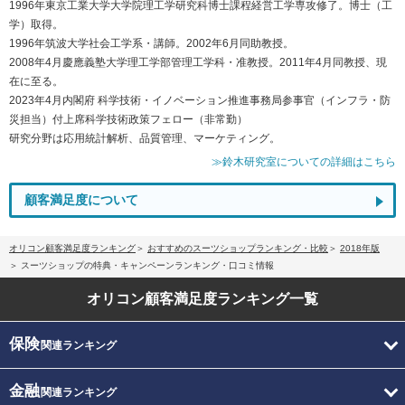
1996年東京工業大学大学院理工学研究科博士課程経営工学専攻修了。博士（工
学）取得。
1996年筑波大学社会工学系・講師。2002年6月同助教授。
2008年4月慶應義塾大学理工学部管理工学科・准教授。2011年4月同教授、現
在に至る。
2023年4月内閣府 科学技術・イノベーション推進事務局参事官（インフラ・防
災担当）付上席科学技術政策フェロー（非常勤）
研究分野は応用統計解析、品質管理、マーケティング。
≫鈴木研究室についての詳細はこちら
顧客満足度について
オリコン顧客満足度ランキング
おすすめのスーツショップランキング・比較
2018年版
スーツショップの特典・キャンペーンランキング・口コミ情報
オリコン顧客満足度
ランキング一覧
保険
関連ランキング
金融
関連ランキング