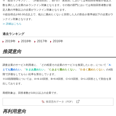
※「総合ランキング」、「評価項目別」、部門の「業態別」においては有効回答者数が規定人
数を満たした企業のみランクイン対象となります。その他の部門においては有効回答者数が規
定人数の半数以上の企業がランクイン対象となります。
※総合得点が60.00点以上で、他人に薦めたくないと回答した人の割合が基準値以下の企業がラ
ンクイン対象となります。
≫ 詳細はこちら
過去ランキング
2019年
2018年
2017年
2016年
推奨意向
調査企業のサービス利用者に、「どの程度その企業のサービスを推奨したいか」について「
A:
とても薦めたい
」「
B:まあ薦めたい
」「
C:あまり薦めたくない
」「
D:全く薦めたくない
」の4段
階で評価をしてもらい比率を算出しています。
※10段階聴取については、A=9-10回答、B=6-8回答、C=3-5回答、D=1-2回答として割合を算
出しております。
商標対象は、回答者数が100人以上の企業です。
推奨意向データ（PDF）
再利用意向