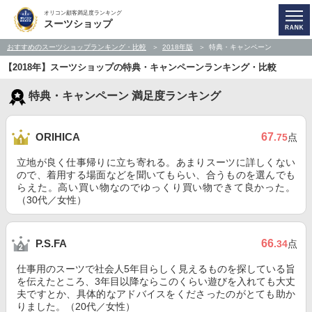
オリコン顧客満足度ランキング
スーツショップ
おすすめのスーツショップランキング・比較
2018年版
特典・キャンペーン
【2018年】スーツショップの特典・キャンペーンランキング・比較
特典・キャンペーン 満足度ランキング
67
ORIHICA
.75
点
立地が良く仕事帰りに立ち寄れる。あまりスーツに詳しくない
ので、着用する場面などを聞いてもらい、合うものを選んでも
らえた。高い買い物なのでゆっくり買い物できて良かった。
（30代／女性）
66
P.S.FA
.34
点
仕事用のスーツで社会人5年目らしく見えるものを探している旨
を伝えたところ、3年目以降ならこのくらい遊びを入れても大丈
夫ですとか、具体的なアドバイスをくださったのがとても助か
りました。（20代／女性）