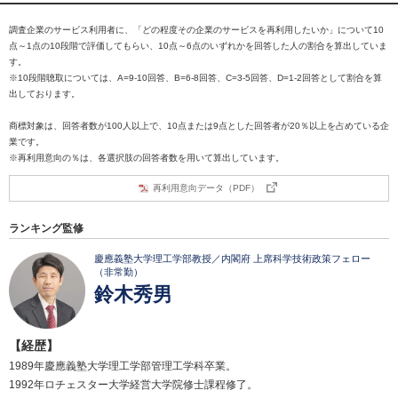
調査企業のサービス利用者に、「どの程度その企業のサービスを再利用したいか」について10
点～1点の10段階で評価してもらい、10点～6点のいずれかを回答した人の割合を算出していま
す。
※10段階聴取については、A=9-10回答、B=6-8回答、C=3-5回答、D=1-2回答として割合を算
出しております。
商標対象は、回答者数が100人以上で、10点または9点とした回答者が20％以上を占めている企
業です。
※再利用意向の％は、各選択肢の回答者数を用いて算出しています。
再利用意向データ（PDF）
ランキング監修
慶應義塾大学理工学部教授／内閣府 上席科学技術政策フェロー
（非常勤）
鈴木秀男
【経歴】
1989年慶應義塾大学理工学部管理工学科卒業。
1992年ロチェスター大学経営大学院修士課程修了。