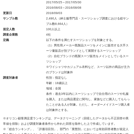
2017/05/25～2017/05/30
2016/08/03～2016/08/08
更新日
2018/09/03
サンプル数
2,490人（紳士服専門店・スーツショップ調査における総サン
プル数8,664人）
規定人数
100人以上
調査企業数
4社
定義
以下の条件を満たすスーツショップを対象とする。
（1）男性用メーカー既製品スーツをメインに販売する大手ス
ーツ量販店が別ブランドとして展開するスーツショップ
（2）自社ブランドの既製スーツ販売をメインとしているスー
ツショップ
※ワイシャツやカジュアル衣料など、スーツ以外の商品が主力
のブランドは対象外
調査対象者
性別：指定なし
年齢：18歳以上
地域：全国
条件：過去3年以内にスーツショップで自分用のスーツや礼服
を購入、または商品選定に関与し、家族などに購入してもらっ
たことがある人が対象。ただし、オーダーメイドスーツ購入者
は対象外とする。
※オリコン顧客満足度ランキングは、データクリーニング（回収したデータから不正回答や異
常値を排除）および調査対象者条件から外れた回答を除外した上で作成しています。
※「総合ランキング」、「評価項目別」、部門の「業態別」においては有効回答者数が規定人