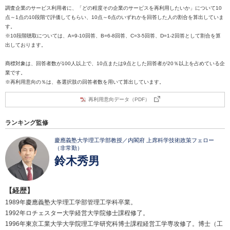
調査企業のサービス利用者に、「どの程度その企業のサービスを再利用したいか」について10
点～1点の10段階で評価してもらい、10点～6点のいずれかを回答した人の割合を算出していま
す。
※10段階聴取については、A=9-10回答、B=6-8回答、C=3-5回答、D=1-2回答として割合を算
出しております。
商標対象は、回答者数が100人以上で、10点または9点とした回答者が20％以上を占めている企
業です。
※再利用意向の％は、各選択肢の回答者数を用いて算出しています。
再利用意向データ（PDF）
ランキング監修
慶應義塾大学理工学部教授／内閣府 上席科学技術政策フェロー
（非常勤）
鈴木秀男
【経歴】
1989年慶應義塾大学理工学部管理工学科卒業。
1992年ロチェスター大学経営大学院修士課程修了。
1996年東京工業大学大学院理工学研究科博士課程経営工学専攻修了。博士（工