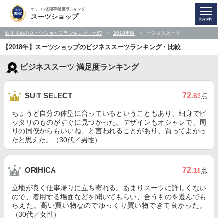
オリコン顧客満足度ランキング
スーツショップ
おすすめのスーツショップランキング・比較
2018年版
ビジネススーツ
【2018年】スーツショップのビジネススーツランキング・比較
ビジネススーツ 満足度ランキング
72
SUIT SELECT
.63
点
ちょうど自分の体型に合っているということもあり、細身でピ
ッタリのものがすぐに見つかった。デザインもオシャレで、周
りの同僚からもいいね、と言われることがあり、買ってよかっ
たと思えた。（30代／男性）
72
ORIHICA
.18
点
立地が良く仕事帰りに立ち寄れる。あまりスーツに詳しくない
ので、着用する場面などを聞いてもらい、合うものを選んでも
らえた。高い買い物なのでゆっくり買い物できて良かった。
（30代／女性）