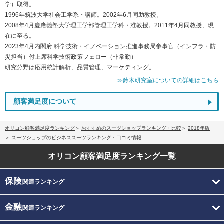
学）取得。
1996年筑波大学社会工学系・講師。2002年6月同助教授。
2008年4月慶應義塾大学理工学部管理工学科・准教授。2011年4月同教授、現
在に至る。
2023年4月内閣府 科学技術・イノベーション推進事務局参事官（インフラ・防
災担当）付上席科学技術政策フェロー（非常勤）
研究分野は応用統計解析、品質管理、マーケティング。
≫鈴木研究室についての詳細はこちら
顧客満足度について
オリコン顧客満足度ランキング
おすすめのスーツショップランキング・比較
2018年版
スーツショップのビジネススーツランキング・口コミ情報
オリコン顧客満足度
ランキング一覧
保険
関連ランキング
金融
関連ランキング