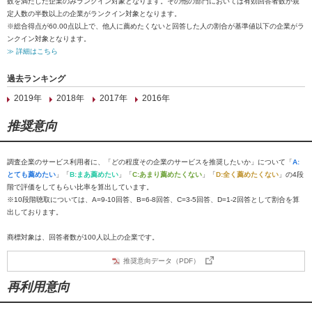
数を満たした企業のみランクイン対象となります。その他の部門においては有効回答者数が規
定人数の半数以上の企業がランクイン対象となります。
※総合得点が60.00点以上で、他人に薦めたくないと回答した人の割合が基準値以下の企業がラ
ンクイン対象となります。
≫ 詳細はこちら
過去ランキング
2019年
2018年
2017年
2016年
推奨意向
調査企業のサービス利用者に、「どの程度その企業のサービスを推奨したいか」について「
A:
とても薦めたい
」「
B:まあ薦めたい
」「
C:あまり薦めたくない
」「
D:全く薦めたくない
」の4段
階で評価をしてもらい比率を算出しています。
※10段階聴取については、A=9-10回答、B=6-8回答、C=3-5回答、D=1-2回答として割合を算
出しております。
商標対象は、回答者数が100人以上の企業です。
推奨意向データ（PDF）
再利用意向