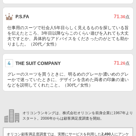
71
P.S.FA
.36
点
仕事用のスーツで社会人5年目らしく見えるものを探している旨
を伝えたところ、3年目以降ならこのくらい遊びを入れても大丈
夫ですとか、具体的なアドバイスをくださったのがとても助か
りました。（20代／女性）
71
THE SUIT COMPANY
.26
点
グレーのスーツを買うときに、明るめのグレーか濃いめのグレ
ーかで迷っていたときに、デザインを含めた両者の印象の違い
などを説明してくれたこと。（30代／女性）
オリコンランキングは、株式会社オリコンを前身企業に1967年より
スタート。2006年からは顧客満足度調査を開始。
オリコン顧客満足度調査では、実際にサービスを利用した
2,490
人にアンケ