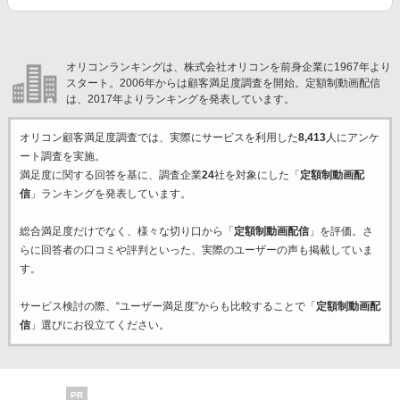
オリコンランキングは、株式会社オリコンを前身企業に1967年より
スタート。2006年からは顧客満足度調査を開始。定額制動画配信
は、2017年よりランキングを発表しています。
オリコン顧客満足度調査では、実際にサービスを利用した
8,413
人にアンケ
ート調査を実施。
満足度に関する回答を基に、調査企業
24
社を対象にした「
定額制動画配
信
」ランキングを発表しています。
総合満足度だけでなく、様々な切り口から「
定額制動画配信
」を評価。さ
らに回答者の口コミや評判といった、実際のユーザーの声も掲載していま
す。
サービス検討の際、“ユーザー満足度”からも比較することで「
定額制動画配
信
」選びにお役立てください。
PR