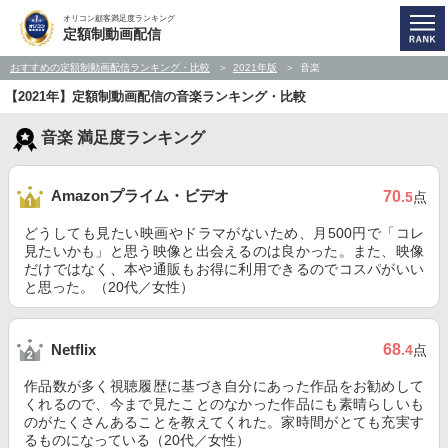
オリコン顧客満足度ランキング
定額制動画配信
おすすめの定額制動画配信ランキング・比較
2021年版
音楽
【2021年】定額制動画配信の音楽ランキング・比較
音楽 満足度ランキング
Amazonプライム・ビデオ
70
.5
点
どうしても見たい映画やドラマがないため、月500円で「コレ
見たいかも」と思う映像と出会えるのは良かった。また、映像
だけではなく、本や通販もお得に利用できるのでコスパがいい
と思った。（20代／女性）
68
Netflix
.4
点
作品数が多く視聴履歴に基づき自分にあった作品をお勧めして
くれるので、今まで見たことのなかった作品にも素晴らしいも
のがたくさんあることを教えてくれた。家時間がとても充実す
るものになっている（20代／女性）