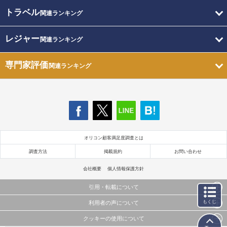
トラベル
関連ランキング
レジャー
関連ランキング
専門家評価
関連ランキング
オリコン顧客満足度調査とは
調査方法
掲載規約
お問い合わせ
会社概要
個人情報保護方針
引用・転載について
もくじ
利用者の声について
当サイトで公開されている情報（文字、写真、イラスト、画像データ等）及びこれらの配置・
編集および構造などについての著作権は株式会社oricon MEに帰属しております。
クッキーの使用について
当サイトに掲載している内容はすべてサービスの利用者が提出された見解・感想です。
これらの情報を権利者の許可なく無断転載・複製などの二次利用を行うことは固く禁じており