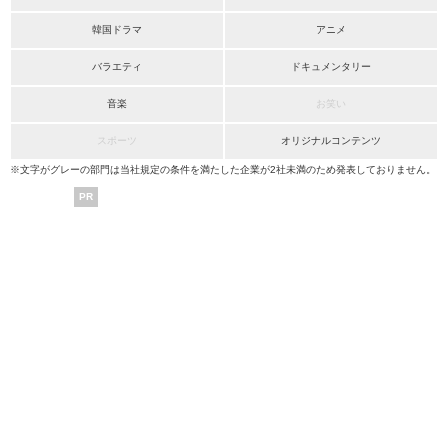
韓国ドラマ
アニメ
バラエティ
ドキュメンタリー
音楽
お笑い
スポーツ
オリジナルコンテンツ
※文字がグレーの部門は当社規定の条件を満たした企業が2社未満のため発表しておりません。
PR