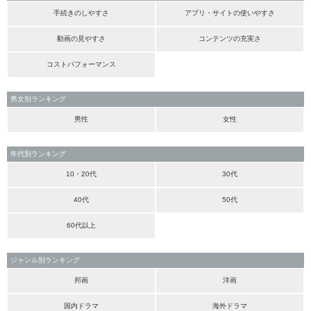
手続きのしやすさ
アプリ・サイトの使いやすさ
動画の見やすさ
コンテンツの充実さ
コストパフォーマンス
男女別ランキング
男性
女性
年代別ランキング
10・20代
30代
40代
50代
60代以上
ジャンル別ランキング
邦画
洋画
国内ドラマ
海外ドラマ