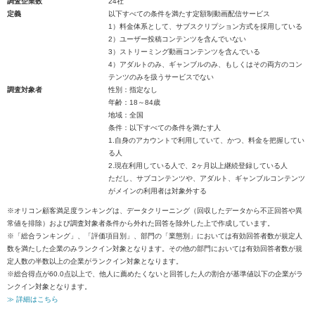
調査企業数
24社
定義
以下すべての条件を満たす定額制動画配信サービス
1）料金体系として、サブスクリプション方式を採用している
2）ユーザー投稿コンテンツを含んでいない
3）ストリーミング動画コンテンツを含んでいる
4）アダルトのみ、ギャンブルのみ、もしくはその両方のコン
テンツのみを扱うサービスでない
調査対象者
性別：指定なし
年齢：18～84歳
地域：全国
条件：以下すべての条件を満たす人
1.自身のアカウントで利用していて、かつ、料金を把握してい
る人
2.現在利用している人で、2ヶ月以上継続登録している人
ただし、サブコンテンツや、アダルト、ギャンブルコンテンツ
がメインの利用者は対象外する
※オリコン顧客満足度ランキングは、データクリーニング（回収したデータから不正回答や異
常値を排除）および調査対象者条件から外れた回答を除外した上で作成しています。
※「総合ランキング」、「評価項目別」、部門の「業態別」においては有効回答者数が規定人
数を満たした企業のみランクイン対象となります。その他の部門においては有効回答者数が規
定人数の半数以上の企業がランクイン対象となります。
※総合得点が60.0点以上で、他人に薦めたくないと回答した人の割合が基準値以下の企業がラ
ンクイン対象となります。
≫ 詳細はこちら