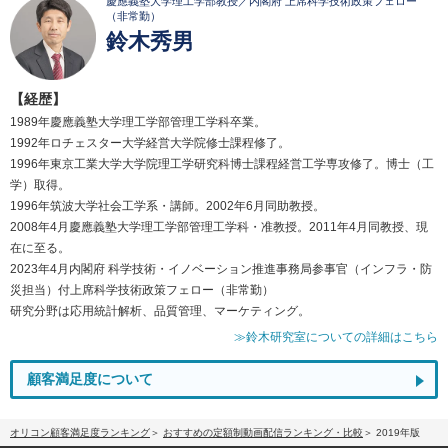
慶應義塾大学理工学部教授／内閣府 上席科学技術政策フェロー
（非常勤）
鈴木秀男
【経歴】
1989年慶應義塾大学理工学部管理工学科卒業。
1992年ロチェスター大学経営大学院修士課程修了。
1996年東京工業大学大学院理工学研究科博士課程経営工学専攻修了。博士（工
学）取得。
1996年筑波大学社会工学系・講師。2002年6月同助教授。
2008年4月慶應義塾大学理工学部管理工学科・准教授。2011年4月同教授、現
在に至る。
2023年4月内閣府 科学技術・イノベーション推進事務局参事官（インフラ・防
災担当）付上席科学技術政策フェロー（非常勤）
研究分野は応用統計解析、品質管理、マーケティング。
≫鈴木研究室についての詳細はこちら
顧客満足度について
オリコン顧客満足度ランキング
おすすめの定額制動画配信ランキング・比較
2019年版