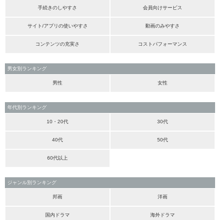
手続きのしやすさ
会員向けサービス
サイト/アプリの使いやすさ
動画のみやすさ
コンテンツの充実さ
コストパフォーマンス
男女別ランキング
男性
女性
年代別ランキング
10・20代
30代
40代
50代
60代以上
ジャンル別ランキング
邦画
洋画
国内ドラマ
海外ドラマ