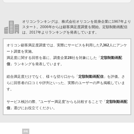
オリコンランキングは、株式会社オリコンを前身企業に1967年より
スタート。2006年からは顧客満足度調査を開始。定額制動画配信
は、2017年よりランキングを発表しています。
オリコン顧客満足度調査では、実際にサービスを利用した
7,362
人にアンケ
ート調査を実施。
満足度に関する回答を基に、調査企業
28
社を対象にした「
定額制動画配
信
」ランキングを発表しています。
総合満足度だけでなく、様々な切り口から「
定額制動画配信
」を評価。さ
らに回答者の口コミや評判といった、実際のユーザーの声も掲載していま
す。
サービス検討の際、“ユーザー満足度”からも比較することで「
定額制動画配
信
」選びにお役立てください。
PR