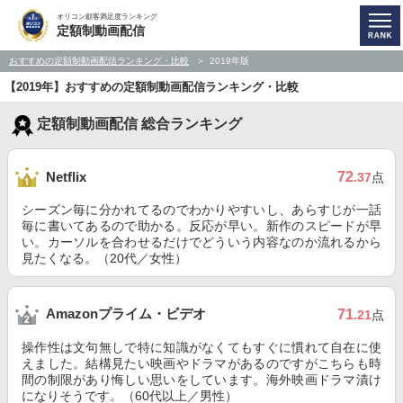
オリコン顧客満足度ランキング
定額制動画配信
おすすめの定額制動画配信ランキング・比較
2019年版
【2019年】おすすめの定額制動画配信ランキング・比較
定額制動画配信 総合ランキング
72
Netflix
.37
点
シーズン毎に分かれてるのでわかりやすいし、あらすじが一話
毎に書いてあるので助かる。反応が早い。新作のスピードが早
い。カーソルを合わせるだけでどういう内容なのか流れるから
見たくなる。（20代／女性）
Amazonプライム・ビデオ
71
.21
点
操作性は文句無しで特に知識がなくてもすぐに慣れて自在に使
えました。結構見たい映画やドラマがあるのですがこちらも時
間の制限があり悔しい思いをしています。海外映画ドラマ漬け
になりそうです。（60代以上／男性）