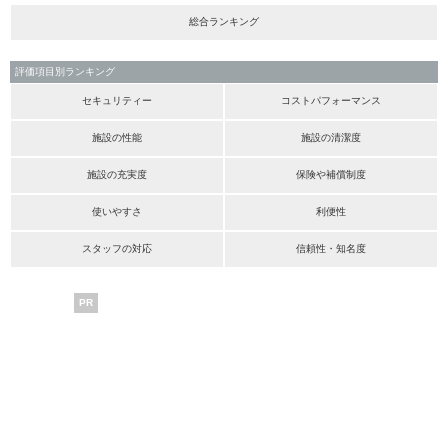
総合ランキング
評価項目別ランキング
セキュリティー
コストパフォーマンス
施設の性能
施設の清潔度
施設の充実度
保険や補償制度
使いやすさ
利便性
スタッフの対応
信頼性・知名度
PR