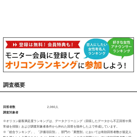
調査概要
回答者数
2,060人
調査対象者
※オリコン顧客満足度ランキングは、データクリーニング（回収したデータから不正回答や異
常値を排除）および調査対象者条件から外れた回答を除外した上で作成しています。
※「総合ランキング」、「評価項目別」、部門の「業態別」においては有効回答者数が規定人