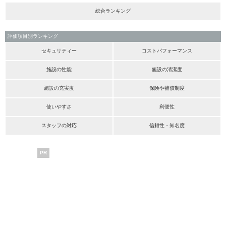
総合ランキング
評価項目別ランキング
セキュリティー
コストパフォーマンス
施設の性能
施設の清潔度
施設の充実度
保険や補償制度
使いやすさ
利便性
スタッフの対応
信頼性・知名度
PR