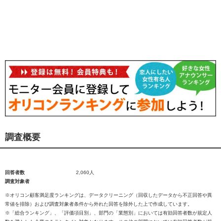
調査概要
回答者数
2,060人
調査対象者
※オリコン顧客満足度ランキングは、データクリーニング（回収したデータから不正回答や異
常値を排除）および調査対象者条件から外れた回答を除外した上で作成しています。
※「総合ランキング」、「評価項目別」、部門の「業態別」においては有効回答者数が規定人