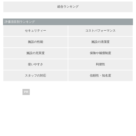
総合ランキング
評価項目別ランキング
セキュリティー
コストパフォーマンス
施設の性能
施設の清潔度
施設の充実度
保険や補償制度
使いやすさ
利便性
スタッフの対応
信頼性・知名度
PR