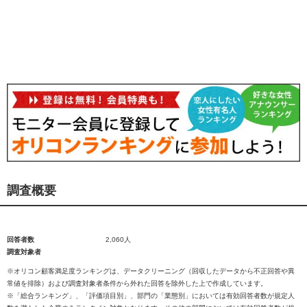
調査概要
回答者数
2,060人
調査対象者
※オリコン顧客満足度ランキングは、データクリーニング（回収したデータから不正回答や異
常値を排除）および調査対象者条件から外れた回答を除外した上で作成しています。
※「総合ランキング」、「評価項目別」、部門の「業態別」においては有効回答者数が規定人