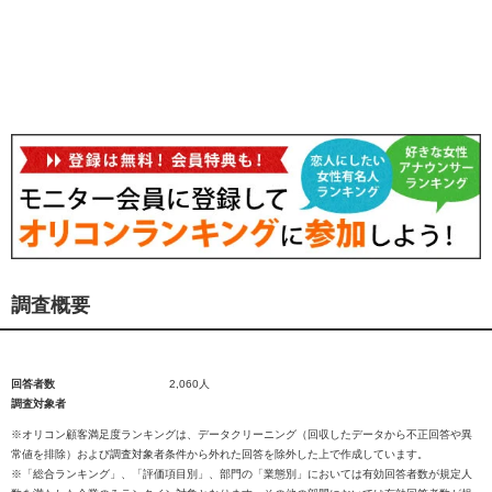
調査概要
回答者数
2,060人
調査対象者
※オリコン顧客満足度ランキングは、データクリーニング（回収したデータから不正回答や異
常値を排除）および調査対象者条件から外れた回答を除外した上で作成しています。
※「総合ランキング」、「評価項目別」、部門の「業態別」においては有効回答者数が規定人