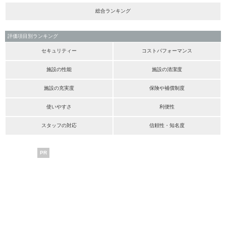
総合ランキング
評価項目別ランキング
セキュリティー
コストパフォーマンス
施設の性能
施設の清潔度
施設の充実度
保険や補償制度
使いやすさ
利便性
スタッフの対応
信頼性・知名度
PR