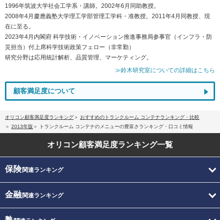
1996年筑波大学社会工学系・講師。2002年6月同助教授。
2008年4月慶應義塾大学理工学部管理工学科・准教授。2011年4月同教授、現
在に至る。
2023年4月内閣府 科学技術・イノベーション推進事務局参事官（インフラ・防
災担当）付上席科学技術政策フェロー（非常勤）
研究分野は応用統計解析、品質管理、マーケティング。
≫鈴木研究室についての詳細はこちら
顧客満足度について
オリコン顧客満足度ランキング
おすすめのトランクルーム コンテナランキング・比較
2013年版
トランクルーム コンテナのメニューの豊富さランキング・口コミ情報
オリコン顧客満足度
ランキング一覧
保険
関連ランキング
金融
関連ランキング