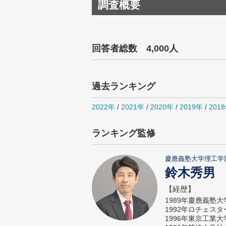
調査概要
回答者総数 4,000人
過去ランキング
2022年
/
2021年
/
2020年
/
2019年
/
201
ランキング監修
慶應義塾大学理工学
鈴木秀男
【経歴】
1989年慶應義塾
1992年ロチェス
1996年東京工業