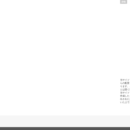
PR
当サイト
らの配置
ります。
とは固く
当サイト
作成した
出された
いた上で