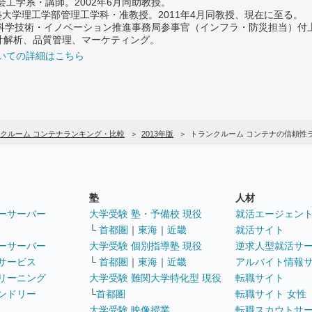
社会工学系・講師。2002年6月同助教授。
義塾大学理工学部管理工学科・准教授。2011年4月同教授、現在に至る。
府 科学技術・イノベーション推進事務局参事官（インフラ・防災担当）
計解析、品質管理、マーケティング。
いての詳細はこちら
クルーム コンテナランキング・比較
2013年版
トランクルーム コンテナの信頼性
塾
人材
ーサーバー
大学受験 塾・予備校 現役
就活エージェン
└
首都圏
｜
東海
｜
近畿
就活サイト
ーサーバー
大学受験 個別指導塾 現役
逆求人型就活サ
サービス
└
首都圏
｜
東海
｜
近畿
アルバイト情報
リーニング
大学受験 難関大学特化型 現役
転職サイト
ンドリー
└
首都圏
転職サイト 女性
大学受験 映像授業
転職スカウトサ