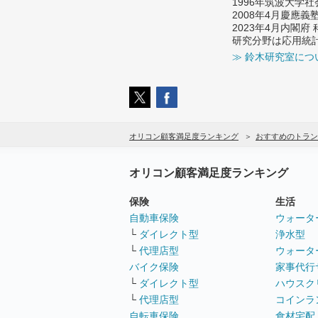
1996年筑波大学
2008年4月慶應
2023年4月内閣
研究分野は応用統
≫ 鈴木研究室につ
オリコン顧客満足度ランキング
おすすめのトラン
オリコン顧客満足度ランキング
保険
生活
自動車保険
ウォータ
└
ダイレクト型
浄水型
└
代理店型
ウォータ
バイク保険
家事代行
└
ダイレクト型
ハウスク
└
代理店型
コインラ
自転車保険
食材宅配