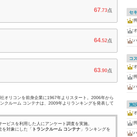
67
.73
点
セ
64
.52
点
コ
63
.90
点
オリコンを前身企業に1967年よりスタート。2006年から
ンクルーム コンテナは、2009年よりランキングを発表して
施
サービスを利用した
人にアンケート調査を実施。
社を対象にした「
トランクルーム コンテナ
」ランキングを