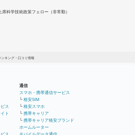
付上席科学技術政策フェロー（非常勤）
ランキング・口コミ情報
通信
ト
スマホ・携帯通信サービス
└
格安SIM
ービス
└
格安スマホ
サイト
└
携帯キャリア
└
携帯キャリア格安ブランド
ホームルーター
ービス
モバイルデータ通信