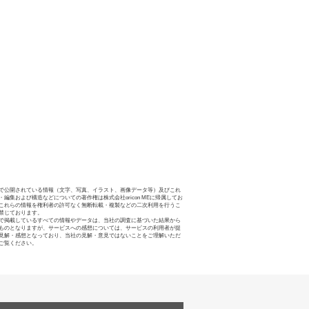
で公開されている情報（文字、写真、イラスト、画像データ等）及びこれ
・編集および構造などについての著作権は株式会社oricon MEに帰属してお
これらの情報を権利者の許可なく無断転載・複製などの二次利用を行うこ
禁じております。
で掲載しているすべての情報やデータは、当社の調査に基づいた結果から
ものとなりますが、サービスへの感想については、サービスの利用者が提
見解・感想となっており、当社の見解・意見ではないことをご理解いただ
ご覧ください。