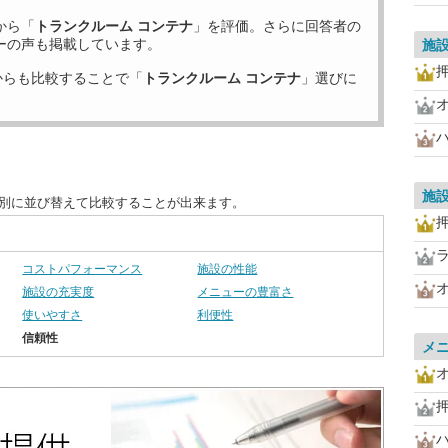
から「
トランクルーム コンテナ
」を評価。さらに回答者の
ーの声も掲載しています。
施
からも比較することで「
トランクルーム コンテナ
」選びに
施
目別に並び替えて比較することが出来ます。
コストパフォーマンス
施設の性能
施設の充実度
メニューの豊富さ
使いやすさ
利便性
信頼性
メ