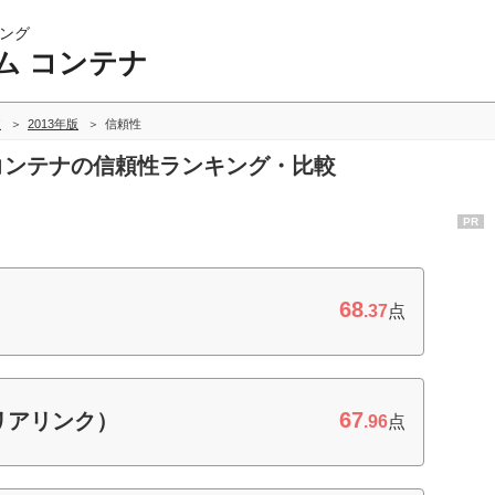
ング
ム コンテナ
較
2013年版
信頼性
 コンテナの信頼性ランキング・比較
PR
68
.37
点
67
リアリンク）
.96
点