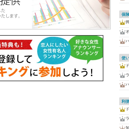
保
使
利