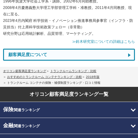
1996年筑波大学社会工学系・講師。2002年6月同助教授。
2008年4月慶應義塾大学理工学部管理工学科・准教授。2011年4月同教授、現
在に至る。
2023年4月内閣府 科学技術・イノベーション推進事務局参事官（インフラ・防
災担当）付上席科学技術政策フェロー（非常勤）
研究分野は応用統計解析、品質管理、マーケティング。
≫鈴木研究室についての詳細はこちら
顧客満足度について
オリコン顧客満足度ランキング
トランクルームランキング・比較
おすすめのトランクルーム コンテナランキング・比較
2018年版
トランクルーム コンテナの保険・補償制度ランキング・口コミ情報
オリコン顧客満足度
ランキング一覧
保険
関連ランキング
金融
関連ランキング