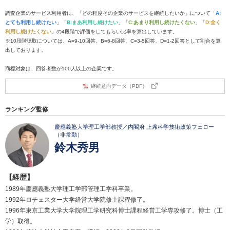
調査企業のサービス利用者に、「どの程度その企業のサービスを継続したいか」について「
A:
とても利用し続けたい
」「
B:まあ利用し続けたい
」「
C:あまり利用し続けたくない
」「
D:全く
利用し続けたくない
」の4段階で評価をしてもらい比率を算出しています。
※10段階聴取については、A=9-10回答、B=6-8回答、C=3-5回答、D=1-2回答として割合を算
出しております。
商標対象は、回答者数が100人以上の企業です。
継続意向データ（PDF）
ランキング監修
慶應義塾大学理工学部教授／内閣府 上席科学技術政策フェロー
（非常勤）
鈴木秀男
【経歴】
1989年慶應義塾大学理工学部管理工学科卒業。
1992年ロチェスター大学経営大学院修士課程修了。
1996年東京工業大学大学院理工学研究科博士課程経営工学専攻修了。博士（工
学）取得。