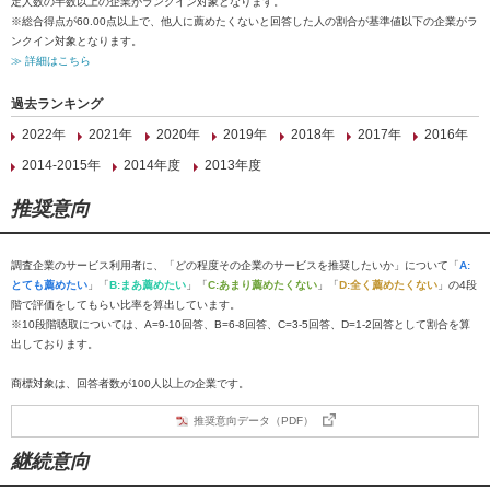
定人数の半数以上の企業がランクイン対象となります。
※総合得点が60.00点以上で、他人に薦めたくないと回答した人の割合が基準値以下の企業がラ
ンクイン対象となります。
≫ 詳細はこちら
過去ランキング
2022年
2021年
2020年
2019年
2018年
2017年
2016年
2014-2015年
2014年度
2013年度
推奨意向
調査企業のサービス利用者に、「どの程度その企業のサービスを推奨したいか」について「
A:
とても薦めたい
」「
B:まあ薦めたい
」「
C:あまり薦めたくない
」「
D:全く薦めたくない
」の4段
階で評価をしてもらい比率を算出しています。
※10段階聴取については、A=9-10回答、B=6-8回答、C=3-5回答、D=1-2回答として割合を算
出しております。
商標対象は、回答者数が100人以上の企業です。
推奨意向データ（PDF）
継続意向