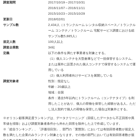
調査期間
2017/10/19～2017/10/31
2016/11/07～2016/11/11
2015/10/23～2015/10/29
更新日
2018/02/01
サンプル数
2,434人（トランクルーム レンタル収納スペース／トランクル
ーム コンテナ／トランクルーム 宅配サービス調査における総
サンプル数5,885人）
規定人数
100人以上
調査企業数
34社
定義
以下の条件を満たす事業者を対象とする。
（1）個人コンテナを大型倉庫などで一括保管するシステム、
または屋外に設置された個人コンテナで保管するシステムで運
用している
（2）個人利用者向けサービスを展開している
調査対象者
性別：指定なし
年齢：20歳以上
地域：全国
条件：過去5年以内にトランクルーム（コンテナタイプ）を利
用したことがあり、個人の荷物を保管した経験がある人。ただ
し法人契約で個人の荷物を保管した場合は対象外とする。
※オリコン顧客満足度ランキングは、データクリーニング（回収したデータから不正回答や異
常値を排除）および調査対象者条件から外れた回答を除外した上で作成しています。
※「総合ランキング」、「評価項目別」、部門の「業態別」においては有効回答者数が規定人
数を満たした企業のみランクイン対象となります。その他の部門においては有効回答者数が規