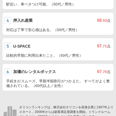
駅近い、車ベタつけ可能。（50代／男性）
押入れ産業
68
.53
点
対応は丁寧で安心感はある。（50代／男性）
67
U-SPACE
.71
点
比較的早期に利用出来たこと。（50代／男性）
加瀬のレンタルボックス
67
.70
点
手続きがスムーズ。早期半額割引がつかえた。 すべてがよく整
備されている。（60代以上／女性）
オリコンランキングは、株式会社オリコンを前身企業に1967年より
スタート。2006年からは顧客満足度調査を開始。トランクルーム