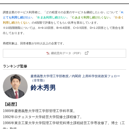
調査企業のサービス利用者に、「どの程度その企業のサービスを継続したいか」について「
A:
とても利用し続けたい
」「
B:まあ利用し続けたい
」「
C:あまり利用し続けたくない
」「
D:全く
利用し続けたくない
」の4段階で評価をしてもらい比率を算出しています。
※10段階聴取については、A=9-10回答、B=6-8回答、C=3-5回答、D=1-2回答として割合を算
出しております。
商標対象は、回答者数が100人以上の企業です。
継続意向データ（PDF）
ランキング監修
慶應義塾大学理工学部教授／内閣府 上席科学技術政策フェロー
（非常勤）
鈴木秀男
【経歴】
1989年慶應義塾大学理工学部管理工学科卒業。
1992年ロチェスター大学経営大学院修士課程修了。
1996年東京工業大学大学院理工学研究科博士課程経営工学専攻修了。博士（工
学）取得。