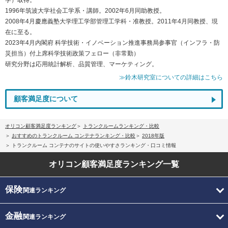
1996年筑波大学社会工学系・講師。2002年6月同助教授。
2008年4月慶應義塾大学理工学部管理工学科・准教授。2011年4月同教授、現
在に至る。
2023年4月内閣府 科学技術・イノベーション推進事務局参事官（インフラ・防
災担当）付上席科学技術政策フェロー（非常勤）
研究分野は応用統計解析、品質管理、マーケティング。
≫鈴木研究室についての詳細はこちら
顧客満足度について
オリコン顧客満足度ランキング
トランクルームランキング・比較
おすすめのトランクルーム コンテナランキング・比較
2018年版
トランクルーム コンテナのサイトの使いやすさランキング・口コミ情報
オリコン顧客満足度
ランキング一覧
保険
関連ランキング
金融
関連ランキング