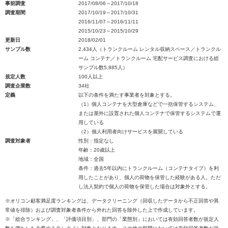
事前調査
2017/08/06～2017/10/18
調査期間
2017/10/19～2017/10/31
2016/11/07～2016/11/11
2015/10/23～2015/10/29
更新日
2018/02/01
サンプル数
2,434人（トランクルーム レンタル収納スペース／トランクル
ーム コンテナ／トランクルーム 宅配サービス調査における総
サンプル数5,885人）
規定人数
100人以上
調査企業数
34社
定義
以下の条件を満たす事業者を対象とする。
（1）個人コンテナを大型倉庫などで一括保管するシステム、
または屋外に設置された個人コンテナで保管するシステムで運
用している
（2）個人利用者向けサービスを展開している
調査対象者
性別：指定なし
年齢：20歳以上
地域：全国
条件：過去5年以内にトランクルーム（コンテナタイプ）を利
用したことがあり、個人の荷物を保管した経験がある人。ただ
し法人契約で個人の荷物を保管した場合は対象外とする。
※オリコン顧客満足度ランキングは、データクリーニング（回収したデータから不正回答や異
常値を排除）および調査対象者条件から外れた回答を除外した上で作成しています。
※「総合ランキング」、「評価項目別」、部門の「業態別」においては有効回答者数が規定人