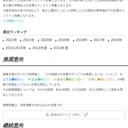
数を満たした企業のみランクイン対象となります。その他の部門においては有効回答者数が規
定人数の半数以上の企業がランクイン対象となります。
※総合得点が60.00点以上で、他人に薦めたくないと回答した人の割合が基準値以下の企業がラ
ンクイン対象となります。
≫ 詳細はこちら
過去ランキング
2022年
2021年
2020年
2019年
2018年
2017年
2016年
2014-2015年
2014年度
2013年度
推奨意向
調査企業のサービス利用者に、「どの程度その企業のサービスを推奨したいか」について「
A:
とても薦めたい
」「
B:まあ薦めたい
」「
C:あまり薦めたくない
」「
D:全く薦めたくない
」の4段
階で評価をしてもらい比率を算出しています。
※10段階聴取については、A=9-10回答、B=6-8回答、C=3-5回答、D=1-2回答として割合を算
出しております。
商標対象は、回答者数が100人以上の企業です。
推奨意向データ（PDF）
継続意向