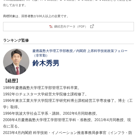
出しております。
商標対象は、回答者数が100人以上の企業です。
継続意向データ（PDF）
ランキング監修
慶應義塾大学理工学部教授／内閣府 上席科学技術政策フェロー
（非常勤）
鈴木秀男
【経歴】
1989年慶應義塾大学理工学部管理工学科卒業。
1992年ロチェスター大学経営大学院修士課程修了。
1996年東京工業大学大学院理工学研究科博士課程経営工学専攻修了。博士（工
学）取得。
1996年筑波大学社会工学系・講師。2002年6月同助教授。
2008年4月慶應義塾大学理工学部管理工学科・准教授。2011年4月同教授、現
在に至る。
2023年4月内閣府 科学技術・イノベーション推進事務局参事官（インフラ・防