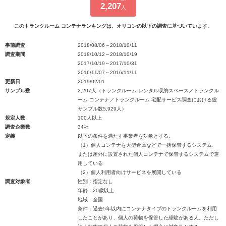
2,207
人
このトランクルーム コンテナランキングは、オリコンの以下の調査に基づいています。
事前調査
2018/08/06～2018/10/11
調査期間
2018/10/12～2018/10/19
2017/10/19～2017/10/31
2016/11/07～2016/11/11
更新日
2019/02/01
サンプル数
2,207人（トランクルーム レンタル収納スペース／トランクル
ーム コンテナ／トランクルーム 宅配サービス調査における総
サンプル数5,929人）
規定人数
100人以上
調査企業数
34社
定義
以下の条件を満たす事業者を対象とする。
（1）個人コンテナを大型倉庫などで一括保管するシステム、
または屋外に設置された個人コンテナで保管するシステムで運
用している
（2）個人利用者向けサービスを展開している
調査対象者
性別：指定なし
年齢：20歳以上
地域：全国
条件：過去5年以内にコンテナタイプのトランクルームを利用
したことがあり、個人の荷物を保管した経験がある人。ただし