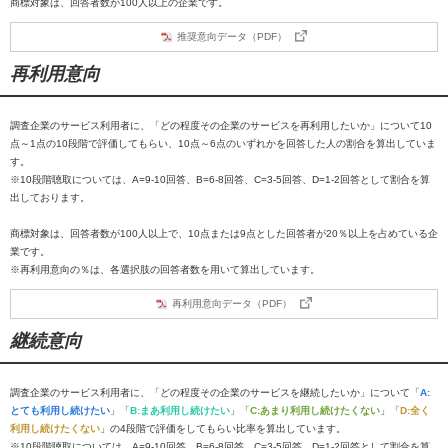
商標対象は、回答者数が100人以上の企業です。
推奨意向データ（PDF）
再利用意向
調査企業のサービス利用者に、「どの程度その企業のサービスを再利用したいか」について10
点～1点の10段階で評価してもらい、10点～6点のいずれかを回答した人の割合を算出していま
す。
※10段階聴取については、A=9-10回答、B=6-8回答、C=3-5回答、D=1-2回答として割合を算
出しております。
商標対象は、回答者数が100人以上で、10点または9点とした回答者が20％以上を占めている企
業です。
※再利用意向の％は、各選択肢の回答者数を用いて算出しています。
再利用意向データ（PDF）
継続意向
調査企業のサービス利用者に、「どの程度その企業のサービスを継続したいか」について「
A:
とても利用し続けたい
」「
B:まあ利用し続けたい
」「
C:あまり利用し続けたくない
」「
D:全く
利用し続けたくない
」の4段階で評価をしてもらい比率を算出しています。
※10段階聴取については、A=9-10回答、B=6-8回答、C=3-5回答、D=1-2回答として割合を算