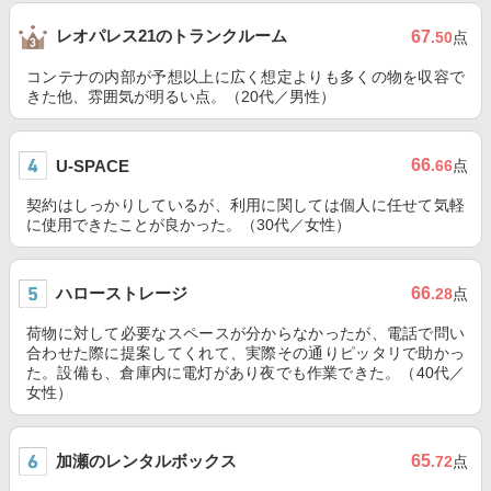
レオパレス21のトランクルーム
67
.50
点
コンテナの内部が予想以上に広く想定よりも多くの物を収容で
きた他、雰囲気が明るい点。（20代／男性）
66
U-SPACE
.66
点
契約はしっかりしているが、利用に関しては個人に任せて気軽
に使用できたことが良かった。（30代／女性）
ハローストレージ
66
.28
点
荷物に対して必要なスペースが分からなかったが、電話で問い
合わせた際に提案してくれて、実際その通りピッタリで助かっ
た。設備も、倉庫内に電灯があり夜でも作業できた。（40代／
女性）
加瀬のレンタルボックス
65
.72
点