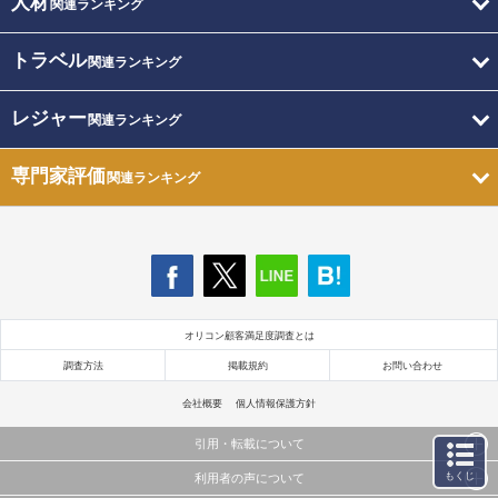
人材
関連ランキング
トラベル
関連ランキング
レジャー
関連ランキング
専門家評価
関連ランキング
オリコン顧客満足度調査とは
調査方法
掲載規約
お問い合わせ
会社概要
個人情報保護方針
引用・転載について
もくじ
利用者の声について
当サイトで公開されている情報（文字、写真、イラスト、画像データ等）及びこれらの配置・