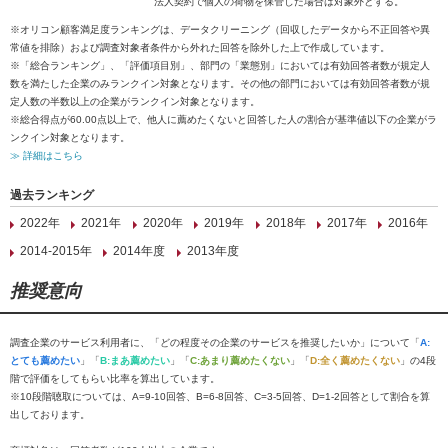
法人契約で個人の荷物を保管した場合は対象外とする。
※オリコン顧客満足度ランキングは、データクリーニング（回収したデータから不正回答や異
常値を排除）および調査対象者条件から外れた回答を除外した上で作成しています。
※「総合ランキング」、「評価項目別」、部門の「業態別」においては有効回答者数が規定人
数を満たした企業のみランクイン対象となります。その他の部門においては有効回答者数が規
定人数の半数以上の企業がランクイン対象となります。
※総合得点が60.00点以上で、他人に薦めたくないと回答した人の割合が基準値以下の企業がラ
ンクイン対象となります。
≫ 詳細はこちら
過去ランキング
2022年
2021年
2020年
2019年
2018年
2017年
2016年
2014-2015年
2014年度
2013年度
推奨意向
調査企業のサービス利用者に、「どの程度その企業のサービスを推奨したいか」について「
A:
とても薦めたい
」「
B:まあ薦めたい
」「
C:あまり薦めたくない
」「
D:全く薦めたくない
」の4段
階で評価をしてもらい比率を算出しています。
※10段階聴取については、A=9-10回答、B=6-8回答、C=3-5回答、D=1-2回答として割合を算
出しております。