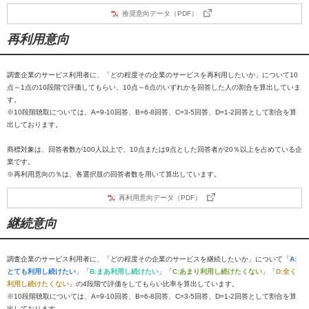
推奨意向データ（PDF）
再利用意向
調査企業のサービス利用者に、「どの程度その企業のサービスを再利用したいか」について10
点～1点の10段階で評価してもらい、10点～6点のいずれかを回答した人の割合を算出していま
す。
※10段階聴取については、A=9-10回答、B=6-8回答、C=3-5回答、D=1-2回答として割合を算
出しております。
商標対象は、回答者数が100人以上で、10点または9点とした回答者が20％以上を占めている企
業です。
※再利用意向の％は、各選択肢の回答者数を用いて算出しています。
再利用意向データ（PDF）
継続意向
調査企業のサービス利用者に、「どの程度その企業のサービスを継続したいか」について「
A:
とても利用し続けたい
」「
B:まあ利用し続けたい
」「
C:あまり利用し続けたくない
」「
D:全く
利用し続けたくない
」の4段階で評価をしてもらい比率を算出しています。
※10段階聴取については、A=9-10回答、B=6-8回答、C=3-5回答、D=1-2回答として割合を算
出しております。