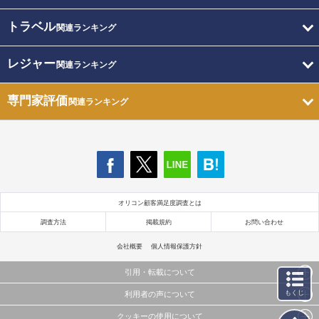
トラベル
関連ランキング
レジャー
関連ランキング
専門家評価
関連ランキング
オリコン顧客満足度調査とは
調査方法
掲載規約
お問い合わせ
会社概要
個人情報保護方針
引用・転載について
もくじ
利用者の声について
当サイトで公開されている情報（文字、写真、イラスト、画像データ等）及びこれらの配置・
編集および構造などについての著作権は株式会社oricon MEに帰属しております。
クッキーの使用について
当サイトに掲載している内容はすべてサービスの利用者が提出された見解・感想です。