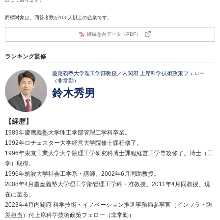
商標対象は、回答者数が100人以上の企業です。
継続意向データ（PDF）
ランキング監修
慶應義塾大学理工学部教授／内閣府 上席科学技術政策フェロー
（非常勤）
鈴木秀男
【経歴】
1989年慶應義塾大学理工学部管理工学科卒業。
1992年ロチェスター大学経営大学院修士課程修了。
1996年東京工業大学大学院理工学研究科博士課程経営工学専攻修了。博士（工
学）取得。
1996年筑波大学社会工学系・講師。2002年6月同助教授。
2008年4月慶應義塾大学理工学部管理工学科・准教授。2011年4月同教授、現
在に至る。
2023年4月内閣府 科学技術・イノベーション推進事務局参事官（インフラ・防
災担当）付上席科学技術政策フェロー（非常勤）