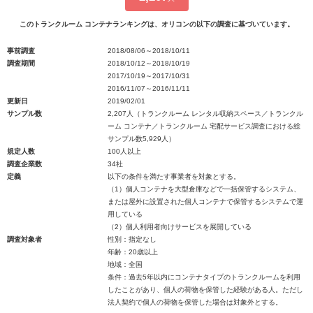
このトランクルーム コンテナランキングは、オリコンの以下の調査に基づいています。
事前調査
2018/08/06～2018/10/11
調査期間
2018/10/12～2018/10/19
2017/10/19～2017/10/31
2016/11/07～2016/11/11
更新日
2019/02/01
サンプル数
2,207人（トランクルーム レンタル収納スペース／トランクル
ーム コンテナ／トランクルーム 宅配サービス調査における総
サンプル数5,929人）
規定人数
100人以上
調査企業数
34社
定義
以下の条件を満たす事業者を対象とする。
（1）個人コンテナを大型倉庫などで一括保管するシステム、
または屋外に設置された個人コンテナで保管するシステムで運
用している
（2）個人利用者向けサービスを展開している
調査対象者
性別：指定なし
年齢：20歳以上
地域：全国
条件：過去5年以内にコンテナタイプのトランクルームを利用
したことがあり、個人の荷物を保管した経験がある人。ただし
法人契約で個人の荷物を保管した場合は対象外とする。