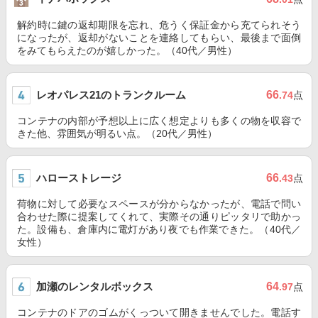
解約時に鍵の返却期限を忘れ、危うく保証金から充てられそう
になったが、返却がないことを連絡してもらい、最後まで面倒
をみてもらえたのが嬉しかった。（40代／男性）
レオパレス21のトランクルーム
66
.74
点
コンテナの内部が予想以上に広く想定よりも多くの物を収容で
きた他、雰囲気が明るい点。（20代／男性）
ハローストレージ
66
.43
点
荷物に対して必要なスペースが分からなかったが、電話で問い
合わせた際に提案してくれて、実際その通りピッタリで助かっ
た。設備も、倉庫内に電灯があり夜でも作業できた。（40代／
女性）
加瀬のレンタルボックス
64
.97
点
コンテナのドアのゴムがくっついて開きませんでした。電話す