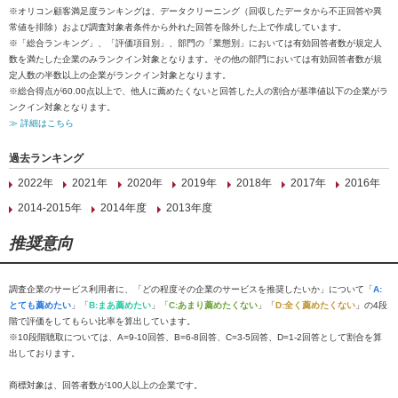
※オリコン顧客満足度ランキングは、データクリーニング（回収したデータから不正回答や異
常値を排除）および調査対象者条件から外れた回答を除外した上で作成しています。
※「総合ランキング」、「評価項目別」、部門の「業態別」においては有効回答者数が規定人
数を満たした企業のみランクイン対象となります。その他の部門においては有効回答者数が規
定人数の半数以上の企業がランクイン対象となります。
※総合得点が60.00点以上で、他人に薦めたくないと回答した人の割合が基準値以下の企業がラ
ンクイン対象となります。
≫ 詳細はこちら
過去ランキング
2022年
2021年
2020年
2019年
2018年
2017年
2016年
2014-2015年
2014年度
2013年度
推奨意向
調査企業のサービス利用者に、「どの程度その企業のサービスを推奨したいか」について「
A:
とても薦めたい
」「
B:まあ薦めたい
」「
C:あまり薦めたくない
」「
D:全く薦めたくない
」の4段
階で評価をしてもらい比率を算出しています。
※10段階聴取については、A=9-10回答、B=6-8回答、C=3-5回答、D=1-2回答として割合を算
出しております。
商標対象は、回答者数が100人以上の企業です。