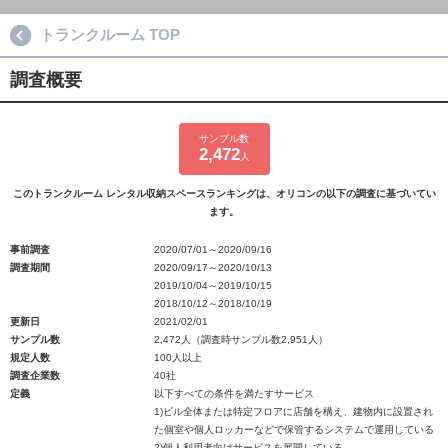
トランクルーム TOP
調査概要
サンプル数
2,472
人
このトランクルーム レンタル収納スペースランキングは、オリコンの以下の調査に基づいてい
ます。
事前調査
2020/07/01～2020/09/16
調査期間
2020/09/17～2020/10/13
2019/10/04～2019/10/15
2018/10/12～2018/10/19
更新日
2021/02/01
サンプル数
2,472人（調査時サンプル数2,951人）
規定人数
100人以上
調査企業数
40社
定義
以下すべての条件を満たすサービス
1)ビル全体または特定フロアに店舗を構え、建物内に設置され
た個室や個人ロッカーなどで保管するシステムで運用している
2)個人利用者向けサービスを展開している