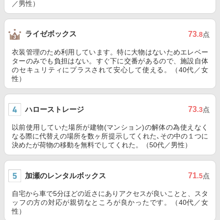
／男性）
ライゼボックス
73
.8
点
衣装管理のため利用しています。特に大物はないためエレベー
ターのみでも負担はない。すぐ下に交番があるので、施設自体
のセキュリティにプラスされて安心して使える。（40代／女
性）
ハローストレージ
73
.3
点
以前使用していた場所が建物(マンション)の解体の為使えなく
なる際に代替えの場所を数ヶ所提示してくれた､その中の１つに
決めたが荷物の移動を無料でしてくれた。（50代／男性）
加瀬のレンタルボックス
71
.5
点
自宅から車で5分ほどの近さにありアクセスが良いことと、スタ
ッフの方の対応が親切なところが良かったです。（40代／女
性）