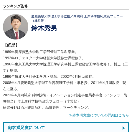
ランキング監修
慶應義塾大学理工学部教授／内閣府 上席科学技術政策フェロー
（非常勤）
鈴木秀男
【経歴】
1989年慶應義塾大学理工学部管理工学科卒業。
1992年ロチェスター大学経営大学院修士課程修了。
1996年東京工業大学大学院理工学研究科博士課程経営工学専攻修了。博士（工
学）取得。
1996年筑波大学社会工学系・講師。2002年6月同助教授。
2008年4月慶應義塾大学理工学部管理工学科・准教授。2011年4月同教授、現
在に至る。
2023年4月内閣府 科学技術・イノベーション推進事務局参事官（インフラ・防
災担当）付上席科学技術政策フェロー（非常勤）
研究分野は応用統計解析、品質管理、マーケティング。
≫鈴木研究室についての詳細はこちら
顧客満足度について