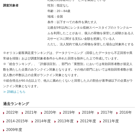
調査対象者
性別：指定なし
年齢：20～84歳
地域：全国
条件：以下すべての条件を満たす人
1)過去5年以内にレンタル収納スペースタイプのトランクルー
ムを利用したことがあり、個人の荷物を保管した経験がある人
2)サービスに関する支払い金額を把握している人
ただし、法人契約で個人の荷物を保管した場合は対象外とする
※オリコン顧客満足度ランキングは、データクリーニング（回収したデータから不正回答や異
常値を排除）および調査対象者条件から外れた回答を除外した上で作成しています。
※「総合ランキング」、「評価項目別」、部門の「業態別」においては有効回答者数が規定人
数を満たした企業のみランクイン対象となります。その他の部門においては有効回答者数が規
定人数の半数以上の企業がランクイン対象となります。
※総合得点が60.0点以上で、他人に薦めたくないと回答した人の割合が基準値以下の企業がラ
ンクイン対象となります。
≫ 詳細はこちら
過去ランキング
2022年
2021年
2020年
2019年
2018年
2017年
2016年
2014-2015年
2014年度
2013年度
2012年度
2011年度
2009年度