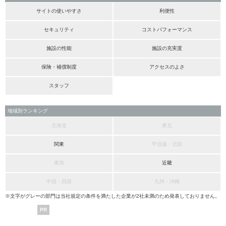
サイトの使いやすさ
利便性
セキュリティ
コストパフォーマンス
施設の性能
施設の充実度
保険・補償制度
アクセスのよさ
スタッフ
地域別ランキング
北海道
東北
関東
甲信越・北陸
東海
近畿
中国・四国
九州・沖縄
※文字がグレーの部門は当社規定の条件を満たした企業が2社未満のため発表しておりません。
PR