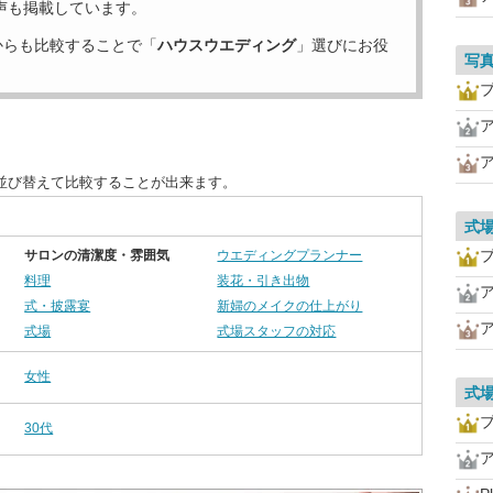
声も掲載しています。
からも比較することで「
ハウスウエディング
」選びにお役
写
並び替えて比較することが出来ます。
式
サロンの清潔度・雰囲気
ウエディングプランナー
料理
装花・引き出物
式・披露宴
新婦のメイクの仕上がり
式場
式場スタッフの対応
女性
式
30代