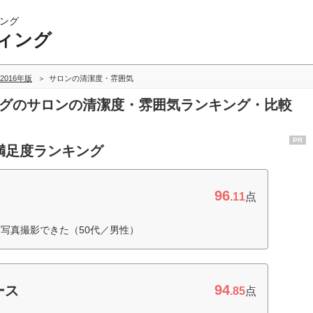
ング
ィング
2016年版
サロンの清潔度・雰囲気
ングのサロンの清潔度・雰囲気ランキング・比較
PR
満足度ランキング
96
.11
点
写真撮影できた（50代／男性）
94
ース
.85
点