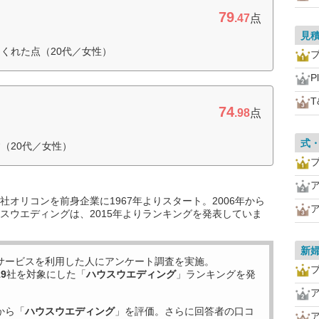
79
.47
点
見
くれた点（20代／女性）
P
T
74
.98
点
式
（20代／女性）
オリコンを前身企業に1967年よりスタート。2006年から
スウエディングは、2015年よりランキングを発表していま
新
サービスを利用した
人にアンケート調査を実施。
19
社を対象にした「
ハウスウエディング
」ランキングを発
から「
ハウスウエディング
」を評価。さらに回答者の口コ