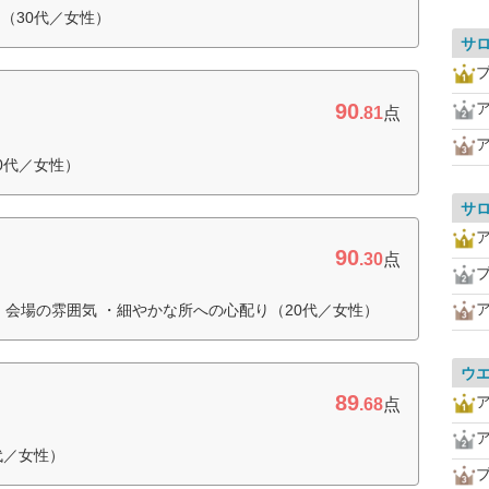
（30代／女性）
サ
90
.81
点
0代／女性）
サ
90
.30
点
・会場の雰囲気 ・細やかな所への心配り（20代／女性）
ウ
89
.68
点
代／女性）