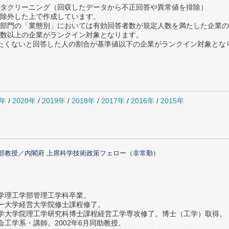
タクリーニング（回収したデータから不正回答や異常値を排除）
除外した上で作成しています。
部門の「業態別」においては有効回答者数が規定人数を満たした企業の
数以上の企業がランクイン対象となります。
薦めたくないと回答した人の割合が基準値以下の企業がランクイン対象とな
1年
/
2020年
/
2019年
/
2018年
/
2017年
/
2016年
/
2015年
部教授／内閣府 上席科学技術政策フェロー（非常勤）
大学理工学部管理工学科卒業。
ター大学経営大学院修士課程修了。
大学大学院理工学研究科博士課程経営工学専攻修了。博士（工学）取得。
社会工学系・講師。2002年6月同助教授。