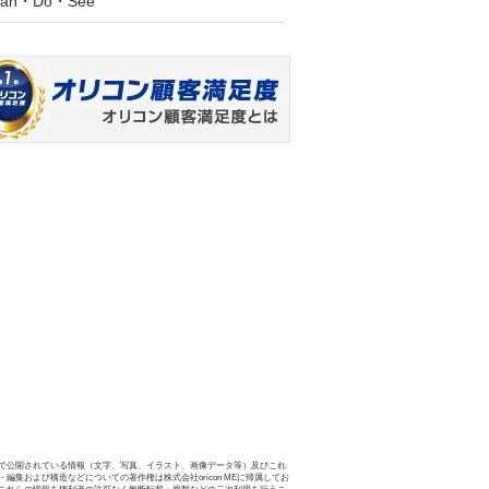
lan・Do・See
で公開されている情報（文字、写真、イラスト、画像データ等）及びこれ
・編集および構造などについての著作権は株式会社oricon MEに帰属してお