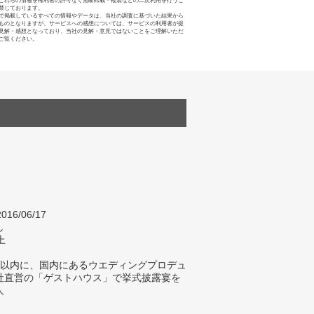
これらの情報を権利者の許可なく無断転載・複製などの二次利用を行うこ
禁じております。
で掲載しているすべての情報やデータは、当社の調査に基づいた結果から
ものとなりますが、サービスへの感想については、サービスの利用者が提
見解・感想となっており、当社の見解・意見ではないことをご理解いただ
ご覧ください。
016/06/17
し
上
年以内に、国内にあるウエディングプロデュ
社直営の「ゲストハウス」で挙式披露宴を
人