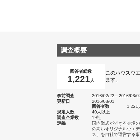
調査概要
回答者総数
このハウスウ
1,221
ます。
人
事前調査
2016/02/22～2016/06/0
更新日
2016/08/01
回答者数
1,221
規定人数
40人以上
調査企業数
19社
定義
国内挙式ができる会場の
の高いオリジナルウエデ
ス」を自社で運営する事