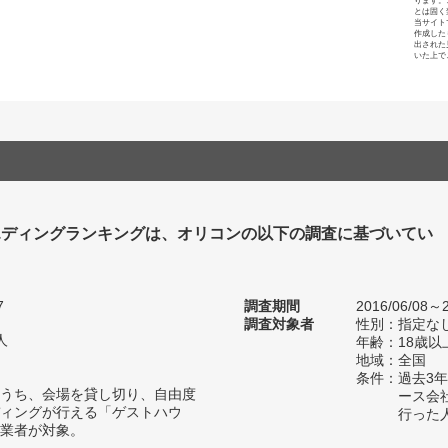
ります。
とは固く
当サイト
作成した
出された
いた上で
エディングランキングは、オリコンの以下の調査に基づいてい
7
調査期間
2016/06/08～2
調査対象者
性別：指定な
人
年齢：18歳以
地域：全国
条件：過去3
うち、会場を貸し切り、自由度
ース会
ィングが行える「ゲストハウ
行った
業者が対象。