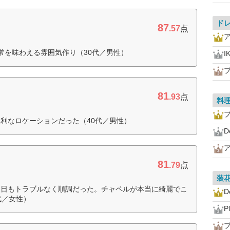
ド
87
.57
点
常を味わえる雰囲気作り（30代／男性）
I
81
.93
点
料
利なロケーションだった（40代／男性）
D
81
.79
点
装
当日もトラブルなく順調だった。チャペルが本当に綺麗でこ
D
代／女性）
P