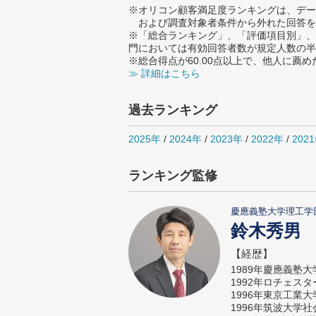
※オリコン顧客満足度ランキングは、デー
および調査対象者条件から外れた回答を
※「総合ランキング」、「評価項目別」、
門においては有効回答者数が規定人数の半
※総合得点が60.00点以上で、他人に
≫ 詳細はこちら
過去ランキング
2025年
/
2024年
/
2023年
/
2022年
/
202
ランキング監修
慶應義塾大学理工学
鈴木秀男
【経歴】
1989年慶應義塾
1992年ロチェス
1996年東京工業
1996年筑波大学