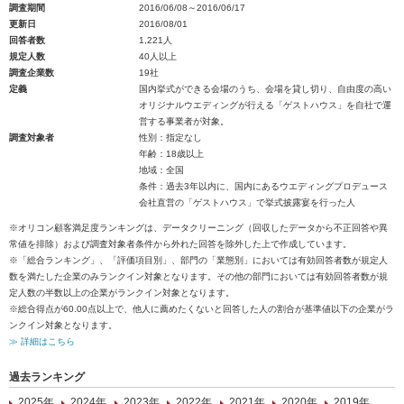
調査期間
2016/06/08～2016/06/17
更新日
2016/08/01
回答者数
1,221人
規定人数
40人以上
調査企業数
19社
定義
国内挙式ができる会場のうち、会場を貸し切り、自由度の高い
オリジナルウエディングが行える「ゲストハウス」を自社で運
営する事業者が対象。
調査対象者
性別：指定なし
年齢：18歳以上
地域：全国
条件：過去3年以内に、国内にあるウエディングプロデュース
会社直営の「ゲストハウス」で挙式披露宴を行った人
※オリコン顧客満足度ランキングは、データクリーニング（回収したデータから不正回答や異
常値を排除）および調査対象者条件から外れた回答を除外した上で作成しています。
※「総合ランキング」、「評価項目別」、部門の「業態別」においては有効回答者数が規定人
数を満たした企業のみランクイン対象となります。その他の部門においては有効回答者数が規
定人数の半数以上の企業がランクイン対象となります。
※総合得点が60.00点以上で、他人に薦めたくないと回答した人の割合が基準値以下の企業がラ
ンクイン対象となります。
≫ 詳細はこちら
過去ランキング
2025年
2024年
2023年
2022年
2021年
2020年
2019年