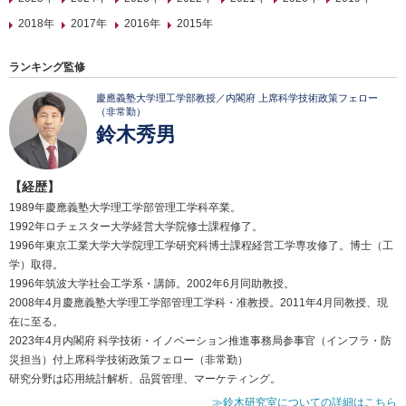
2018年
2017年
2016年
2015年
ランキング監修
慶應義塾大学理工学部教授／内閣府 上席科学技術政策フェロー
（非常勤）
鈴木秀男
【経歴】
1989年慶應義塾大学理工学部管理工学科卒業。
1992年ロチェスター大学経営大学院修士課程修了。
1996年東京工業大学大学院理工学研究科博士課程経営工学専攻修了。博士（工
学）取得。
1996年筑波大学社会工学系・講師。2002年6月同助教授。
2008年4月慶應義塾大学理工学部管理工学科・准教授。2011年4月同教授、現
在に至る。
2023年4月内閣府 科学技術・イノベーション推進事務局参事官（インフラ・防
災担当）付上席科学技術政策フェロー（非常勤）
研究分野は応用統計解析、品質管理、マーケティング。
≫鈴木研究室についての詳細はこちら