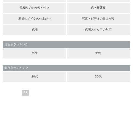
見積りのわかりやすさ
式・披露宴
新婦のメイクの仕上がり
写真・ビデオの仕上がり
式場
式場スタッフの対応
男女別ランキング
男性
女性
年代別ランキング
20代
30代
PR