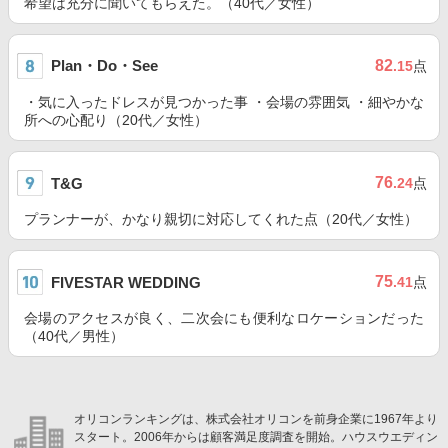
希望は充分に聞いてもらえた。（40代／女性）
Plan・Do・See
82
.15
点
・気に入ったドレスが見つかった事 ・会場の雰囲気 ・細やかな
所への心配り（20代／女性）
76
T&G
.24
点
プランナーが、かなり親切に対応してくれた点（20代／女性）
75
FIVESTAR WEDDING
.41
点
会場のアクセスが良く、二次会にも便利なロケーションだった
（40代／男性）
オリコンランキングは、株式会社オリコンを前身企業に1967年より
スタート。2006年からは顧客満足度調査を開始。ハウスウエディン