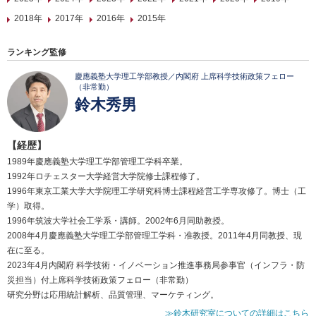
2018年
2017年
2016年
2015年
ランキング監修
慶應義塾大学理工学部教授／内閣府 上席科学技術政策フェロー
（非常勤）
鈴木秀男
【経歴】
1989年慶應義塾大学理工学部管理工学科卒業。
1992年ロチェスター大学経営大学院修士課程修了。
1996年東京工業大学大学院理工学研究科博士課程経営工学専攻修了。博士（工
学）取得。
1996年筑波大学社会工学系・講師。2002年6月同助教授。
2008年4月慶應義塾大学理工学部管理工学科・准教授。2011年4月同教授、現
在に至る。
2023年4月内閣府 科学技術・イノベーション推進事務局参事官（インフラ・防
災担当）付上席科学技術政策フェロー（非常勤）
研究分野は応用統計解析、品質管理、マーケティング。
≫鈴木研究室についての詳細はこちら