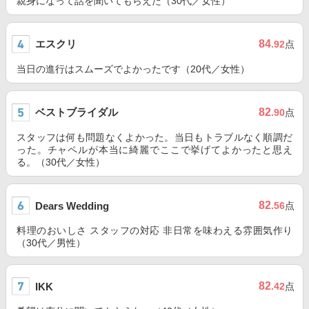
親身になって話を聞いてもらえた（30代／女性）
エスクリ
84
.92
点
当日の進行はスムーズでよかったです（20代／女性）
ベストブライダル
82
.90
点
スタッフは何も問題なくよかった。当日もトラブルなく順調だ
った。チャペルが本当に綺麗でここで挙げてよかったと思え
る。（30代／女性）
82
Dears Wedding
.56
点
料理のおいしさ スタッフの対応 非日常を味わえる雰囲気作り
（30代／男性）
82
IKK
.42
点