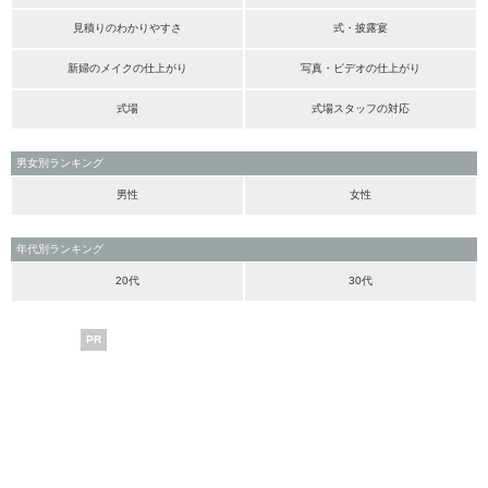
見積りのわかりやすさ
式・披露宴
新婦のメイクの仕上がり
写真・ビデオの仕上がり
式場
式場スタッフの対応
男女別ランキング
男性
女性
年代別ランキング
20代
30代
PR