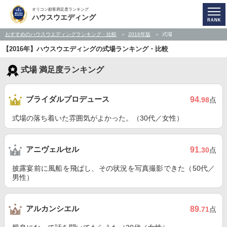
オリコン顧客満足度ランキング
ハウスウエディング
おすすめのハウスウエディングランキング・比較
2016年版
式場
【2016年】ハウスウエディングの式場ランキング・比較
式場 満足度ランキング
ブライダルプロデュース
94
.98
点
式場の落ち着いた雰囲気がよかった。（30代／女性）
アニヴェルセル
91
.30
点
披露宴前に風船を飛ばし、その状況を写真撮影できた（50代／
男性）
アルカンシエル
89
.71
点