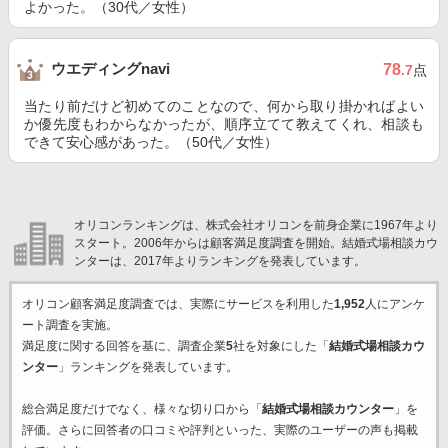
よかった。（30代／女性）
ウエディングnavi
78
.7
点
当たり前だけど初めてのことなので、何から取り掛かればよい
か優先度もわからなかったが、順序立てて教えてくれ、相談も
できて安心感があった。（50代／女性）
オリコンランキングは、株式会社オリコンを前身企業に1967年より
スタート。2006年からは顧客満足度調査を開始。結婚式場相談カウ
ンターは、2017年よりランキングを発表しています。
オリコン顧客満足度調査では、実際にサービスを利用した
1,952
人にアンケ
ート調査を実施。
満足度に関する回答を基に、調査企業
5
社を対象にした「
結婚式場相談カウ
ンター
」ランキングを発表しています。
総合満足度だけでなく、様々な切り口から「
結婚式場相談カウンター
」を
評価。さらに回答者の口コミや評判といった、実際のユーザーの声も掲載