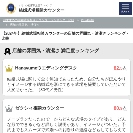
オリコン顧客満足度ランキング
結婚式場相談カウンター
おすすめの結婚式場相談カウンターランキング・比較
2024年版
店舗の雰囲気・清潔さ
【2024年】結婚式場相談カウンターの店舗の雰囲気・清潔さランキング・
比較
店舗の雰囲気・清潔さ 満足度ランキング
Hanayumeウエディングデスク
82
.5
点
結婚式場に関して全く無知であったため、自分たちがぼんやり
とイメージする結婚式を形にできる式場を提案していただいて
大変助かった。（30代／男性）
ゼクシィ相談カウンター
80
.9
点
ノープランだったので一からどんな式場のタイプがあり、どん
な形でできるかなど詳しく説明があり、イメージがついた。予
約までもスムーズで式場へのお断りの連絡などもしてもらえて