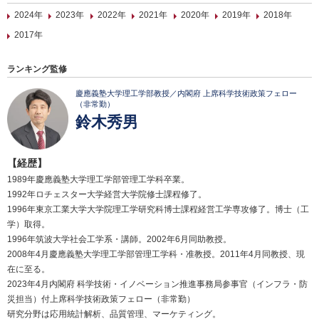
2024年
2023年
2022年
2021年
2020年
2019年
2018年
2017年
ランキング監修
慶應義塾大学理工学部教授／内閣府 上席科学技術政策フェロー
（非常勤）
鈴木秀男
【経歴】
1989年慶應義塾大学理工学部管理工学科卒業。
1992年ロチェスター大学経営大学院修士課程修了。
1996年東京工業大学大学院理工学研究科博士課程経営工学専攻修了。博士（工
学）取得。
1996年筑波大学社会工学系・講師。2002年6月同助教授。
2008年4月慶應義塾大学理工学部管理工学科・准教授。2011年4月同教授、現
在に至る。
2023年4月内閣府 科学技術・イノベーション推進事務局参事官（インフラ・防
災担当）付上席科学技術政策フェロー（非常勤）
研究分野は応用統計解析、品質管理、マーケティング。