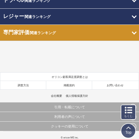
トラベル
関連ランキング
レジャー
関連ランキング
専門家評価
関連ランキング
オリコン顧客満足度調査とは
調査方法
掲載規約
お問い合わせ
会社概要
個人情報保護方針
引用・転載について
もくじ
利用者の声について
当サイトで公開されている情報（文字、写真、イラスト、画像データ等）及びこれらの配置・
編集および構造などについての著作権は株式会社oricon MEに帰属しております。
クッキーの使用について
当サイトに掲載している内容はすべてサービスの利用者が提出された見解・感想です。
これらの情報を権利者の許可なく無断転載・複製などの二次利用を行うことは固く禁じており
Top
弊社が内容について正確性を含め一切保証するものではありません。
ます。
このサイトでは Cookie を使用して、ユーザーに合わせたコンテンツや広告の表示、ソーシャル
© oricon ME inc.
弊社の見解・ 意見ではないことをご理解いただいた上でご覧ください。