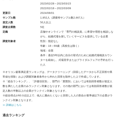
2023/02/28～2023/03/15
2022/02/18～2022/03/09
更新日
2024/08/01
サンプル数
1,952人（調査時サンプル数2,667人）
規定人数
50人以上
調査企業数
5社
定義
店舗やオンラインで「専門の相談員」に希望や理想を相談しな
がら、結婚式場を探していくサービスを提供している企業
調査対象者
性別：指定なし
年齢：18～69歳（高校生は除く）
地域：全国
条件：過去5年以内に自分の挙式のために結婚式場相談カウン
ターを経由し、式場見学またはブライダルフェアの予約を行っ
た人
※オリコン顧客満足度ランキングは、データクリーニング（回収したデータから不正回答や異
常値を排除）および調査対象者条件から外れた回答を除外した上で作成しています。
※「総合ランキング」、「評価項目別」、部門の「業態別」においては有効回答者数が規定人
数を満たした企業のみランクイン対象となります。その他の部門においては有効回答者数が規
定人数の半数以上の企業がランクイン対象となります。
※総合得点が60.0点以上で、他人に薦めたくないと回答した人の割合が基準値以下の企業がラ
ンクイン対象となります。
≫ 詳細はこちら
過去ランキング