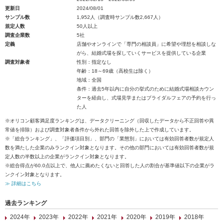
更新日
2024/08/01
サンプル数
1,952人（調査時サンプル数2,667人）
規定人数
50人以上
調査企業数
5社
定義
店舗やオンラインで「専門の相談員」に希望や理想を相談しな
がら、結婚式場を探していくサービスを提供している企業
調査対象者
性別：指定なし
年齢：18～69歳（高校生は除く）
地域：全国
条件：過去5年以内に自分の挙式のために結婚式場相談カウン
ターを経由し、式場見学またはブライダルフェアの予約を行っ
た人
※オリコン顧客満足度ランキングは、データクリーニング（回収したデータから不正回答や異
常値を排除）および調査対象者条件から外れた回答を除外した上で作成しています。
※「総合ランキング」、「評価項目別」、部門の「業態別」においては有効回答者数が規定人
数を満たした企業のみランクイン対象となります。その他の部門においては有効回答者数が規
定人数の半数以上の企業がランクイン対象となります。
※総合得点が60.0点以上で、他人に薦めたくないと回答した人の割合が基準値以下の企業がラ
ンクイン対象となります。
≫ 詳細はこちら
過去ランキング
2024年
2023年
2022年
2021年
2020年
2019年
2018年