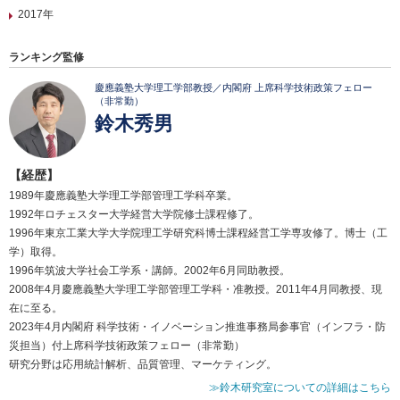
2017年
ランキング監修
慶應義塾大学理工学部教授／内閣府 上席科学技術政策フェロー
（非常勤）
鈴木秀男
【経歴】
1989年慶應義塾大学理工学部管理工学科卒業。
1992年ロチェスター大学経営大学院修士課程修了。
1996年東京工業大学大学院理工学研究科博士課程経営工学専攻修了。博士（工
学）取得。
1996年筑波大学社会工学系・講師。2002年6月同助教授。
2008年4月慶應義塾大学理工学部管理工学科・准教授。2011年4月同教授、現
在に至る。
2023年4月内閣府 科学技術・イノベーション推進事務局参事官（インフラ・防
災担当）付上席科学技術政策フェロー（非常勤）
研究分野は応用統計解析、品質管理、マーケティング。
≫鈴木研究室についての詳細はこちら