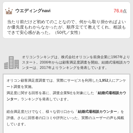
ウエディングnavi
76
.8
点
当たり前だけど初めてのことなので、何から取り掛かればよい
か優先度もわからなかったが、順序立てて教えてくれ、相談も
できて安心感があった。（50代／女性）
オリコンランキングは、株式会社オリコンを前身企業に1967年より
スタート。2006年からは顧客満足度調査を開始。結婚式場相談カウ
ンターは、2017年よりランキングを発表しています。
オリコン顧客満足度調査では、実際にサービスを利用した
1,952
人にアンケ
ート調査を実施。
満足度に関する回答を基に、調査企業
5
社を対象にした「
結婚式場相談カウ
ンター
」ランキングを発表しています。
総合満足度だけでなく、様々な切り口から「
結婚式場相談カウンター
」を
評価。さらに回答者の口コミや評判といった、実際のユーザーの声も掲載
しています。