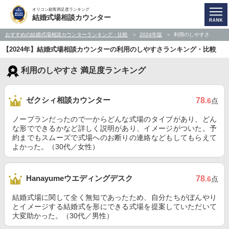
オリコン顧客満足度ランキング
結婚式場相談カウンター
おすすめの結婚式場相談カウンターランキング・比較
2024年版
利用のしやすさ
【2024年】結婚式場相談カウンターの利用のしやすさランキング・比較
利用のしやすさ 満足度ランキング
ゼクシィ相談カウンター
78
.6
点
ノープランだったので一からどんな式場のタイプがあり、どん
な形でできるかなど詳しく説明があり、イメージがついた。予
約までもスムーズで式場へのお断りの連絡などもしてもらえて
よかった。（30代／女性）
Hanayumeウエディングデスク
78
.6
点
結婚式場に関して全く無知であったため、自分たちがぼんやり
とイメージする結婚式を形にできる式場を提案していただいて
大変助かった。（30代／男性）