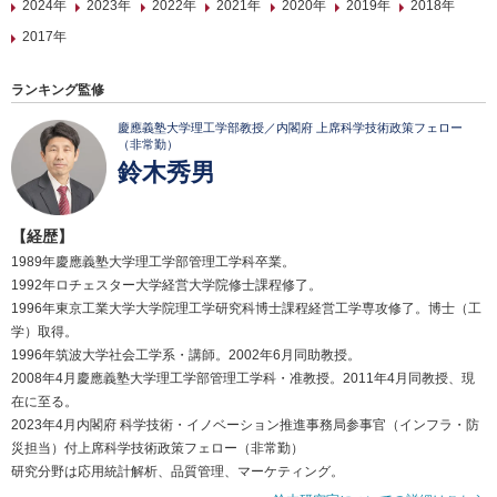
2024年
2023年
2022年
2021年
2020年
2019年
2018年
2017年
ランキング監修
慶應義塾大学理工学部教授／内閣府 上席科学技術政策フェロー
（非常勤）
鈴木秀男
【経歴】
1989年慶應義塾大学理工学部管理工学科卒業。
1992年ロチェスター大学経営大学院修士課程修了。
1996年東京工業大学大学院理工学研究科博士課程経営工学専攻修了。博士（工
学）取得。
1996年筑波大学社会工学系・講師。2002年6月同助教授。
2008年4月慶應義塾大学理工学部管理工学科・准教授。2011年4月同教授、現
在に至る。
2023年4月内閣府 科学技術・イノベーション推進事務局参事官（インフラ・防
災担当）付上席科学技術政策フェロー（非常勤）
研究分野は応用統計解析、品質管理、マーケティング。