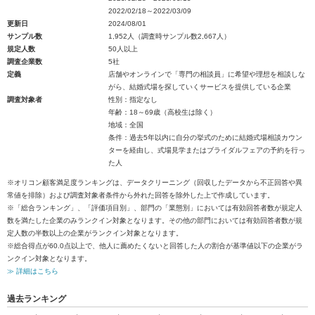
2022/02/18～2022/03/09
更新日
2024/08/01
サンプル数
1,952人（調査時サンプル数2,667人）
規定人数
50人以上
調査企業数
5社
定義
店舗やオンラインで「専門の相談員」に希望や理想を相談しな
がら、結婚式場を探していくサービスを提供している企業
調査対象者
性別：指定なし
年齢：18～69歳（高校生は除く）
地域：全国
条件：過去5年以内に自分の挙式のために結婚式場相談カウン
ターを経由し、式場見学またはブライダルフェアの予約を行っ
た人
※オリコン顧客満足度ランキングは、データクリーニング（回収したデータから不正回答や異
常値を排除）および調査対象者条件から外れた回答を除外した上で作成しています。
※「総合ランキング」、「評価項目別」、部門の「業態別」においては有効回答者数が規定人
数を満たした企業のみランクイン対象となります。その他の部門においては有効回答者数が規
定人数の半数以上の企業がランクイン対象となります。
※総合得点が60.0点以上で、他人に薦めたくないと回答した人の割合が基準値以下の企業がラ
ンクイン対象となります。
≫ 詳細はこちら
過去ランキング