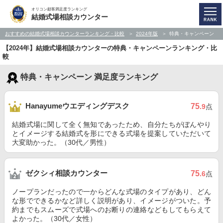
オリコン顧客満足度ランキング
結婚式場相談カウンター
おすすめの結婚式場相談カウンターランキング・比較
2024年版
特典・キャンペーン
【2024年】結婚式場相談カウンターの特典・キャンペーンランキング・比
較
特典・キャンペーン 満足度ランキング
Hanayumeウエディングデスク
75
.9
点
結婚式場に関して全く無知であったため、自分たちがぼんやり
とイメージする結婚式を形にできる式場を提案していただいて
大変助かった。（30代／男性）
ゼクシィ相談カウンター
75
.6
点
ノープランだったので一からどんな式場のタイプがあり、どん
な形でできるかなど詳しく説明があり、イメージがついた。予
約までもスムーズで式場へのお断りの連絡などもしてもらえて
よかった。（30代／女性）