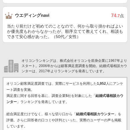
ウエディングnavi
74
.7
点
当たり前だけど初めてのことなので、何から取り掛かればよい
か優先度もわからなかったが、順序立てて教えてくれ、相談も
できて安心感があった。（50代／女性）
オリコンランキングは、株式会社オリコンを前身企業に1967年より
スタート。2006年からは顧客満足度調査を開始。結婚式場相談カウ
ンターは、2017年よりランキングを発表しています。
オリコン顧客満足度調査では、実際にサービスを利用した
1,952
人にアンケ
ート調査を実施。
満足度に関する回答を基に、調査企業
5
社を対象にした「
結婚式場相談カウ
ンター
」ランキングを発表しています。
総合満足度だけでなく、様々な切り口から「
結婚式場相談カウンター
」を
評価。さらに回答者の口コミや評判といった、実際のユーザーの声も掲載
しています。