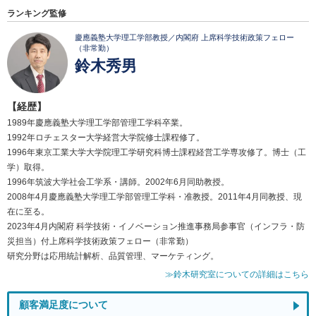
ランキング監修
慶應義塾大学理工学部教授／内閣府 上席科学技術政策フェロー
（非常勤）
鈴木秀男
【経歴】
1989年慶應義塾大学理工学部管理工学科卒業。
1992年ロチェスター大学経営大学院修士課程修了。
1996年東京工業大学大学院理工学研究科博士課程経営工学専攻修了。博士（工
学）取得。
1996年筑波大学社会工学系・講師。2002年6月同助教授。
2008年4月慶應義塾大学理工学部管理工学科・准教授。2011年4月同教授、現
在に至る。
2023年4月内閣府 科学技術・イノベーション推進事務局参事官（インフラ・防
災担当）付上席科学技術政策フェロー（非常勤）
研究分野は応用統計解析、品質管理、マーケティング。
≫鈴木研究室についての詳細はこちら
顧客満足度について