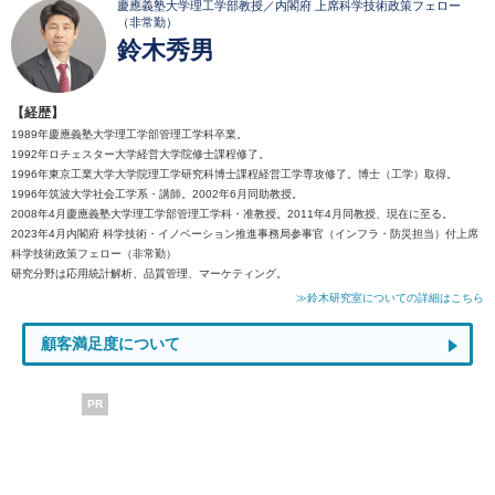
慶應義塾大学理工学部教授／内閣府 上席科学技術政策フェロー
（非常勤）
鈴木秀男
【経歴】
1989年慶應義塾大学理工学部管理工学科卒業。
1992年ロチェスター大学経営大学院修士課程修了。
1996年東京工業大学大学院理工学研究科博士課程経営工学専攻修了。博士（工学）取得。
1996年筑波大学社会工学系・講師。2002年6月同助教授。
2008年4月慶應義塾大学理工学部管理工学科・准教授。2011年4月同教授、現在に至る。
2023年4月内閣府 科学技術・イノベーション推進事務局参事官（インフラ・防災担当）付上席
科学技術政策フェロー（非常勤）
研究分野は応用統計解析、品質管理、マーケティング。
≫鈴木研究室についての詳細はこちら
顧客満足度について
PR