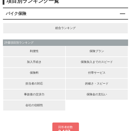
項目別ランキング一覧
バイク保険
総合ランキング
評価項目別ランキング
利便性
保険プラン
加入手続き
保険加入までのスピード
保険料
付帯サービス
担当者の対応
的確さ・スピード
事故後の交渉力
保険金の支払い
会社の信頼性
回答者総数