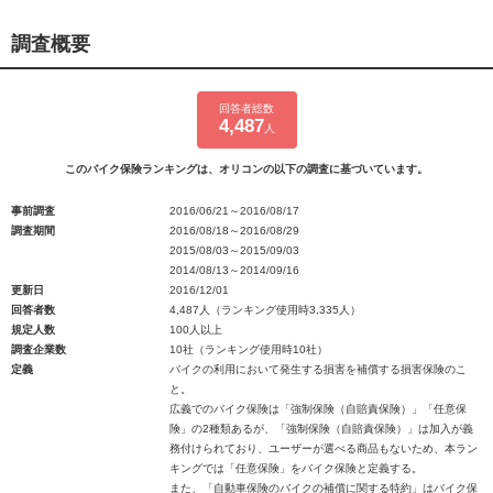
調査概要
回答者総数
4,487
人
このバイク保険ランキングは、オリコンの以下の調査に基づいています。
事前調査
2016/06/21～2016/08/17
調査期間
2016/08/18～2016/08/29
2015/08/03～2015/09/03
2014/08/13～2014/09/16
更新日
2016/12/01
回答者数
4,487人（ランキング使用時3,335人）
規定人数
100人以上
調査企業数
10社（ランキング使用時10社）
定義
バイクの利用において発生する損害を補償する損害保険のこ
と。
広義でのバイク保険は「強制保険（自賠責保険）」「任意保
険」の2種類あるが、「強制保険（自賠責保険）」は加入が義
務付けられており、ユーザーが選べる商品もないため、本ラン
キングでは「任意保険」をバイク保険と定義する。
また、「自動車保険のバイクの補償に関する特約」はバイク保