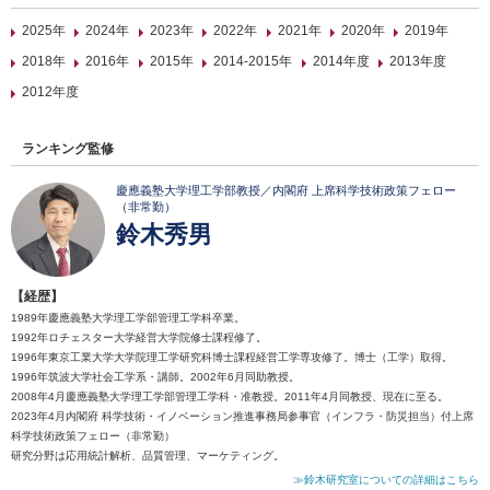
2025年
2024年
2023年
2022年
2021年
2020年
2019年
2018年
2016年
2015年
2014-2015年
2014年度
2013年度
2012年度
ランキング監修
慶應義塾大学理工学部教授／内閣府 上席科学技術政策フェロー
（非常勤）
鈴木秀男
【経歴】
1989年慶應義塾大学理工学部管理工学科卒業。
1992年ロチェスター大学経営大学院修士課程修了。
1996年東京工業大学大学院理工学研究科博士課程経営工学専攻修了。博士（工学）取得。
1996年筑波大学社会工学系・講師。2002年6月同助教授。
2008年4月慶應義塾大学理工学部管理工学科・准教授。2011年4月同教授、現在に至る。
2023年4月内閣府 科学技術・イノベーション推進事務局参事官（インフラ・防災担当）付上席
科学技術政策フェロー（非常勤）
研究分野は応用統計解析、品質管理、マーケティング。
≫鈴木研究室についての詳細はこちら