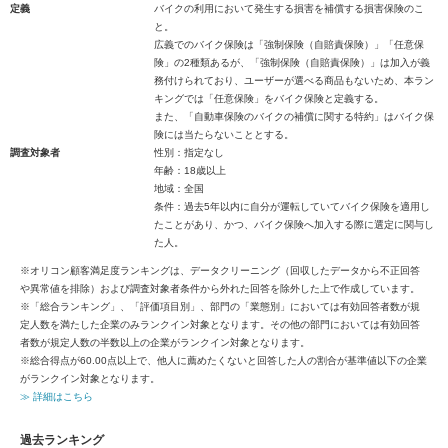
定義
バイクの利用において発生する損害を補償する損害保険のこ
と。
広義でのバイク保険は「強制保険（自賠責保険）」「任意保
険」の2種類あるが、「強制保険（自賠責保険）」は加入が義
務付けられており、ユーザーが選べる商品もないため、本ラン
キングでは「任意保険」をバイク保険と定義する。
また、「自動車保険のバイクの補償に関する特約」はバイク保
険には当たらないこととする。
調査対象者
性別：指定なし
年齢：18歳以上
地域：全国
条件：過去5年以内に自分が運転していてバイク保険を適用し
たことがあり、かつ、バイク保険へ加入する際に選定に関与し
た人。
※オリコン顧客満足度ランキングは、データクリーニング（回収したデータから不正回答
や異常値を排除）および調査対象者条件から外れた回答を除外した上で作成しています。
※「総合ランキング」、「評価項目別」、部門の「業態別」においては有効回答者数が規
定人数を満たした企業のみランクイン対象となります。その他の部門においては有効回答
者数が規定人数の半数以上の企業がランクイン対象となります。
※総合得点が60.00点以上で、他人に薦めたくないと回答した人の割合が基準値以下の企業
がランクイン対象となります。
≫ 詳細はこちら
過去ランキング