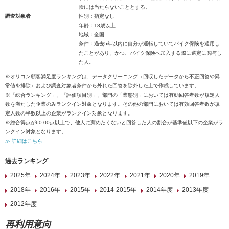
険には当たらないこととする。
調査対象者
性別：指定なし
年齢：18歳以上
地域：全国
条件：過去5年以内に自分が運転していてバイク保険を適用し
たことがあり、かつ、バイク保険へ加入する際に選定に関与し
た人。
※オリコン顧客満足度ランキングは、データクリーニング（回収したデータから不正回答や異
常値を排除）および調査対象者条件から外れた回答を除外した上で作成しています。
※「総合ランキング」、「評価項目別」、部門の「業態別」においては有効回答者数が規定人
数を満たした企業のみランクイン対象となります。その他の部門においては有効回答者数が規
定人数の半数以上の企業がランクイン対象となります。
※総合得点が60.00点以上で、他人に薦めたくないと回答した人の割合が基準値以下の企業がラ
ンクイン対象となります。
≫ 詳細はこちら
過去ランキング
2025年
2024年
2023年
2022年
2021年
2020年
2019年
2018年
2016年
2015年
2014-2015年
2014年度
2013年度
2012年度
再利用意向