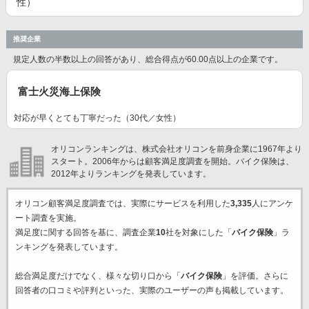
性）
推奨企業
規定人数の半数以上の回答があり、総合得点が60.00点以上の企業です。
富士火災海上保険
対応が早くとても丁寧だった（30代／女性）
オリコンランキングは、株式会社オリコンを前身企業に1967年より
スタート。2006年からは顧客満足度調査を開始。バイク保険は、
2012年よりランキングを発表しています。
オリコン顧客満足度調査では、実際にサービスを利用した
3,335
人にアンケ
ート調査を実施。
満足度に関する回答を基に、調査企業
10
社を対象にした「
バイク保険
」ラ
ンキングを発表しています。
総合満足度だけでなく、様々な切り口から「
バイク保険
」を評価。さらに
回答者の口コミや評判といった、実際のユーザーの声も掲載しています。