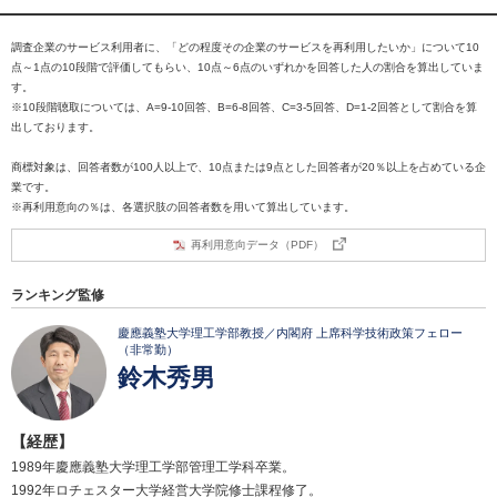
調査企業のサービス利用者に、「どの程度その企業のサービスを再利用したいか」について10
点～1点の10段階で評価してもらい、10点～6点のいずれかを回答した人の割合を算出していま
す。
※10段階聴取については、A=9-10回答、B=6-8回答、C=3-5回答、D=1-2回答として割合を算
出しております。
商標対象は、回答者数が100人以上で、10点または9点とした回答者が20％以上を占めている企
業です。
※再利用意向の％は、各選択肢の回答者数を用いて算出しています。
再利用意向データ（PDF）
ランキング監修
慶應義塾大学理工学部教授／内閣府 上席科学技術政策フェロー
（非常勤）
鈴木秀男
【経歴】
1989年慶應義塾大学理工学部管理工学科卒業。
1992年ロチェスター大学経営大学院修士課程修了。