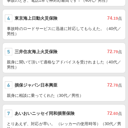
事故のとき、電話1本で神対応最高です！（40代／男性）
東京海上日動火災保険
74
.19
点
事故時のロードサービスに迅速に対応してもらえた。（40代／
男性）
三井住友海上火災保険
72
.79
点
親身に聞いて頂いて適格なアドバイスを受けれました（40代／
男性）
損保ジャパン日本興亜
72
.78
点
親身に相談に乗ってくれた（30代／男性）
あいおいニッセイ同和損害保険
72
.60
点
とりあえず、対応が早い。 （レッカーの使用時等）（30代／男