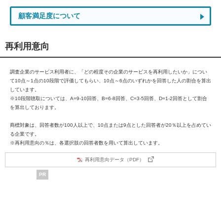
顧客満足度について
再利用意向
調査企業のサービス利用者に、「どの程度その企業のサービスを再利用したいか」につい
て10点～1点の10段階で評価してもらい、10点～6点のいずれかを回答した人の割合を算出
しています。
※10段階聴取については、A=9-10回答、B=6-8回答、C=3-5回答、D=1-2回答として割合
を算出しております。
商標対象は、回答者数が100人以上で、10点または9点とした回答者が20％以上を占めてい
る企業です。
※再利用意向の％は、各選択肢の回答者数を用いて算出しています。
再利用意向データ（PDF）
PR