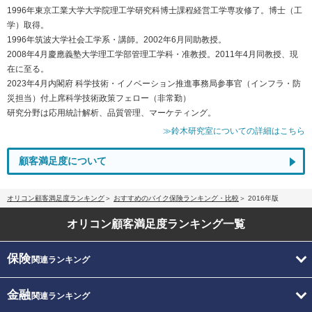
1996年東京工業大学大学院理工学研究科博士課程経営工学専攻修了。博士（工
学）取得。
1996年筑波大学社会工学系・講師。2002年6月同助教授。
2008年4月慶應義塾大学理工学部管理工学科・准教授。2011年4月同教授、現
在に至る。
2023年4月内閣府 科学技術・イノベーション推進事務局参事官（インフラ・防
災担当）付上席科学技術政策フェロー（非常勤）
研究分野は応用統計解析、品質管理、マーケティング。
≫鈴木研究室についての詳細はこちら
顧客満足度について
オリコン顧客満足度ランキング
おすすめのバイク保険ランキング・比較
2016年版
オリコン顧客満足度
ランキング一覧
保険
関連ランキング
金融
関連ランキング