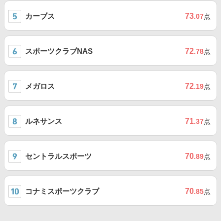
カーブス
73
.07
点
スポーツクラブNAS
72
.78
点
メガロス
72
.19
点
ルネサンス
71
.37
点
セントラルスポーツ
70
.89
点
コナミスポーツクラブ
70
.85
点