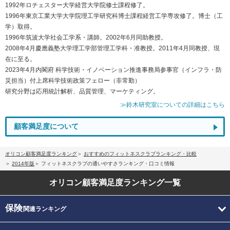
1992年ロチェスター大学経営大学院修士課程修了。
1996年東京工業大学大学院理工学研究科博士課程経営工学専攻修了。博士（工
学）取得。
1996年筑波大学社会工学系・講師。2002年6月同助教授。
2008年4月慶應義塾大学理工学部管理工学科・准教授。2011年4月同教授、現
在に至る。
2023年4月内閣府 科学技術・イノベーション推進事務局参事官（インフラ・防
災担当）付上席科学技術政策フェロー（非常勤）
研究分野は応用統計解析、品質管理、マーケティング。
≫鈴木研究室についての詳細はこちら
顧客満足度について
オリコン顧客満足度ランキング
おすすめのフィットネスクラブランキング・比較
2014年版
フィットネスクラブの通いやすさランキング・口コミ情報
オリコン顧客満足度
ランキング一覧
保険
関連ランキング