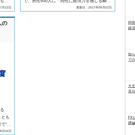
もと
で、男性500人に「同性に経済力を感じる瞬
引ツ
間」についてアンケートを実施。同性から“経
7月22日
更新日：2017年08月02日
ト、
済力のある男”として見られるシーンとは？
る人
人の
同世
経済
知ら
での
大丈
見
る
ことも
FX
礎
で“や
しやす
8月02日