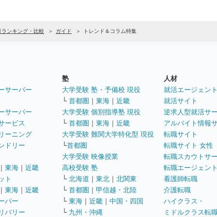
引ランキング・比較
ガイド
トレンド＆コラム特集
塾
人材
ーサーバー
大学受験 塾・予備校 現役
就活エージェン
└
首都圏
｜
東海
｜
近畿
就活サイト
ーサーバー
大学受験 個別指導塾 現役
逆求人型就活サ
サービス
└
首都圏
｜
東海
｜
近畿
アルバイト情報
リーニング
大学受験 難関大学特化型 現役
転職サイト
ンドリー
└
首都圏
転職サイト 女性
大学受験 映像授業
転職スカウトサ
｜
東海
｜
近畿
高校受験 塾
転職エージェン
ット
└
北海道
｜
東北
｜
北関東
看護師転職
｜
東海
｜
近畿
└
首都圏
｜
甲信越・北陸
介護転職
ーパー
└
東海
｜
近畿
｜
中国・四国
ハイクラス・
リバリー
└
九州・沖縄
ミドルクラス転