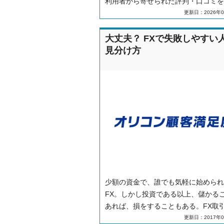
利用者から寄せられた評判・口コミを
に、スキャルピングやスプレッド、取
更新日：2026年0
ール、利用前に知っておきたいポイン
ヒロセ通商との違い、JFXが向いてい
大丈夫？ FXで失敗しやすい
をわかりやすく解説します。
見分け方
少額の資金で、誰でも気軽に始められ
FX。しかし投資である以上、儲かる
あれば、損をすることもある。FX取引
ってしまいがち”な事を通じ、「失敗
更新日：2017年0