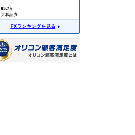
65.7
点
大和証券
FXランキングを見る