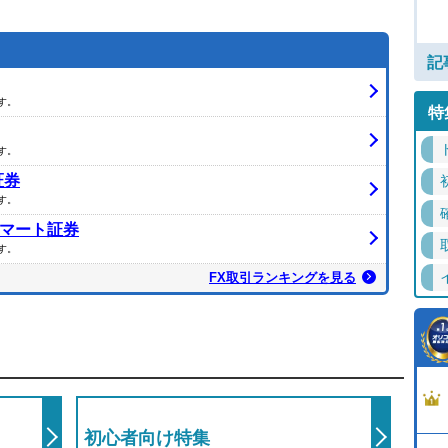
を探
記
す。
特
す。
証券
す。
マート証券
す。
FX取引ランキングを見る
初心者向け特集