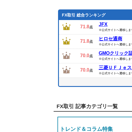
い」、または「向いていない」タイプ
ってみよう。
FX取引 総合ランキング
JFX
71.8
点
※公式サイトへ遷移しま
ヒロセ通商
71.8
点
※公式サイトへ遷移しま
GMOクリック
70.0
点
※公式サイトへ遷移しま
三菱ＵＦＪｅス
70.0
点
※公式サイトへ遷移しま
FX取引 記事カテゴリ一覧
トレンド＆コラム特集