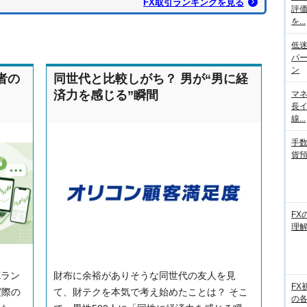
FX取引ランキングを見る
評
を...
低迷
パ
ン
者の
同世代と比較しがち？ 男が“男に経
済力を感じる”瞬間
マネ
長
線...
手数
貨
FX
理
Xラン
財布に余裕がありそうな同世代の友人を見
FX
実際の
て、財テクを本気で考え始めたことは？ そこ
の