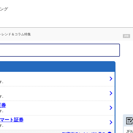
ング
トレンド＆コラム特集
PR
す。
す。
証券
す。
マート証券
す。
JF