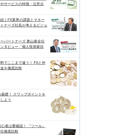
価やサービスの特徴・注意点
続くFX業界の課題とマネー
ートナーズ社長が考えるビジョ
ーパートナーズ 奥山泰全社
インタビュー「個人投資家目
料でここまで違う！ FXと外
預金を徹底比較
の基礎！ スワップポイントを
解しよう
初心者は要確認！ 『ツール』
各社徹底比較