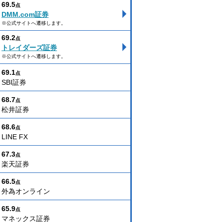
69.5
点
DMM.com証券
※公式サイトへ遷移します。
69.2
点
トレイダーズ証券
※公式サイトへ遷移します。
69.1
点
SBI証券
68.7
点
松井証券
68.6
点
LINE FX
67.3
点
楽天証券
66.5
点
外為オンライン
65.9
点
マネックス証券