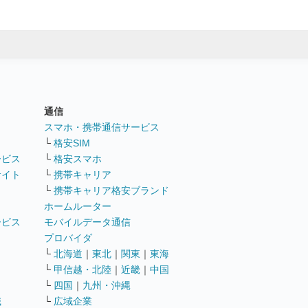
通信
ト
スマホ・携帯通信サービス
└
格安SIM
ービス
└
格安スマホ
サイト
└
携帯キャリア
└
携帯キャリア格安ブランド
ホームルーター
ービス
モバイルデータ通信
ト
プロバイダ
└
北海道
｜
東北
｜
関東
｜
東海
└
甲信越・北陸
｜
近畿
｜
中国
└
四国
｜
九州・沖縄
職
└
広域企業