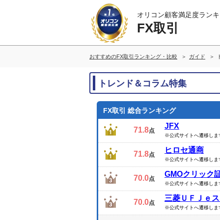
オリコン顧客満足度ランキ
FX取引
おすすめのFX取引ランキング・比較
ガイド
トレンド＆コラム特集
FX取引 総合ランキング
JFX
71.8
点
※公式サイトへ遷移しま
ヒロセ通商
71.8
点
※公式サイトへ遷移しま
GMOクリック
70.0
点
※公式サイトへ遷移しま
三菱ＵＦＪｅス
70.0
点
※公式サイトへ遷移しま