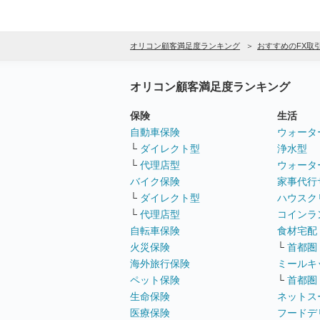
オリコン顧客満足度ランキング
おすすめのFX取
オリコン顧客満足度ランキング
保険
生活
自動車保険
ウォータ
└
ダイレクト型
浄水型
└
代理店型
ウォータ
バイク保険
家事代行
└
ダイレクト型
ハウスク
└
代理店型
コインラ
自転車保険
食材宅配
火災保険
└
首都圏
海外旅行保険
ミールキ
ペット保険
└
首都圏
生命保険
ネットス
医療保険
フードデ