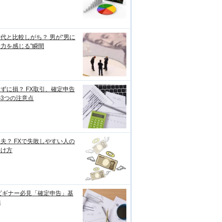
代と比較しがち？ 男が“男に
力を感じる”瞬間
ずに損？ FX取引、確定申告
3つの注意点
夫？ FXで失敗しやすい人の
分け方
ビギナー必見「確定申告」基
編