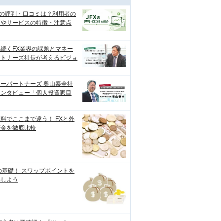
Xの評判・口コミは？利用者の
価やサービスの特徴・注意点
続くFX業界の課題とマネー
ートナーズ社長が考えるビジョ
ーパートナーズ 奥山泰全社
インタビュー「個人投資家目
料でここまで違う！ FXと外
預金を徹底比較
の基礎！ スワップポイントを
解しよう