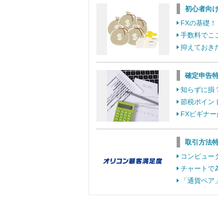
初心者向
FXの基礎
手数料でこ
抑えておき
確定申告
知らずに損
節税ポイン
FXビギナ
取引方法
コンピュー
チャートで
「通貨ペア