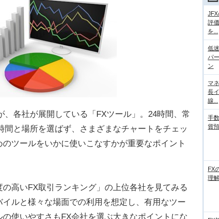
JF
評
を...
低迷
パ
ン
マネ
長
線...
、各社が展開している「FXツール」。24時間、常
手数
貨
、時間と場所を選ばず、さまざまなチャートをチェッ
めのツールをいかに使いこなすかが重要なポイント
FX
理
の高いFX取引ランキング」の上位各社を見てみる
バイルと様々な場面での利用を想定し、有用なツー
ルの使いやすさもFX会社を選ぶ大きなポイントにな