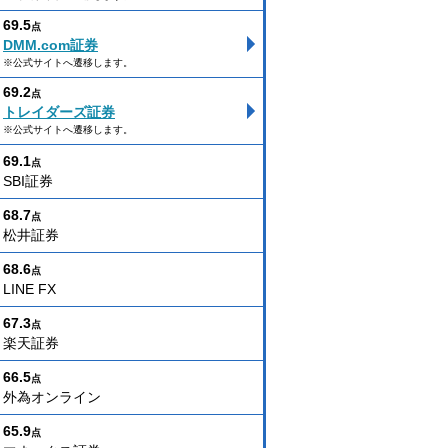
69.5
点
DMM.com証券
※公式サイトへ遷移します。
69.2
点
トレイダーズ証券
※公式サイトへ遷移します。
69.1
点
SBI証券
68.7
点
松井証券
68.6
点
LINE FX
67.3
点
楽天証券
66.5
点
外為オンライン
65.9
点