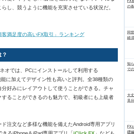
FX
の
こらし、競うように機能を充実させている状況だ。
同世
顧客満足度の高いFX取引」ランキング
経済
は？
知ら
での
Xネオでは、PCにインストールして利用する
彩な機能に加えてデザイン性も高いと評判。全38種類の
自分好みにレイアウトして使うことができる。チャ
大丈
クすることができるのも魅力で、初級者にも上級者
見
注文など多様な機能を備えたAndroid専用アプリ
FX
礎
るiPhone＆iPad専用アプリ「
iClick FX
」なども