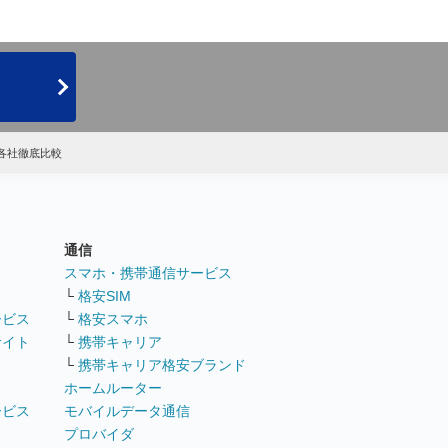
の各社徹底比較
通信
ト
スマホ・携帯通信サービス
└
格安SIM
ービス
└
格安スマホ
サイト
└
携帯キャリア
└
携帯キャリア格安ブランド
ホームルーター
ービス
モバイルデータ通信
ト
プロバイダ