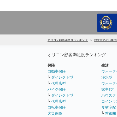
オリコン顧客満足度ランキング
おすすめのFX取
オリコン顧客満足度ランキング
保険
生活
自動車保険
ウォータ
└
ダイレクト型
浄水型
└
代理店型
ウォータ
バイク保険
家事代行
└
ダイレクト型
ハウスク
└
代理店型
コインラ
自転車保険
食材宅配
火災保険
└
首都圏