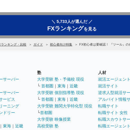
＼ 5,733人が選んだ ／
FXランキング
を見る
引ランキング・比較
ガイド
初心者向け特集
FX初心者は要確認！ 『ツール』
塾
人材
ーサーバー
大学受験 塾・予備校 現役
就活エージェン
└
首都圏
｜
東海
｜
近畿
就活サイト
ーサーバー
大学受験 個別指導塾 現役
逆求人型就活サ
サービス
└
首都圏
｜
東海
｜
近畿
アルバイト情報
リーニング
大学受験 難関大学特化型 現役
転職サイト
ンドリー
└
首都圏
転職サイト 女性
大学受験 映像授業
転職スカウトサ
｜
東海
｜
近畿
高校受験 塾
転職エージェン