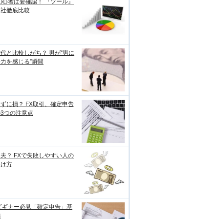
初心者は要確認！ 『ツール』
各社徹底比較
代と比較しがち？ 男が“男に
力を感じる”瞬間
ずに損？ FX取引、確定申告
3つの注意点
夫？ FXで失敗しやすい人の
分け方
ビギナー必見「確定申告」基
編